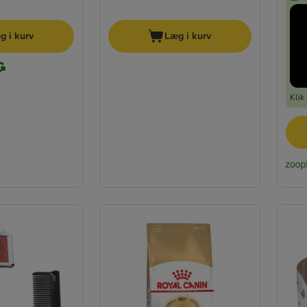
g i kurv
Læg i kurv
Klik