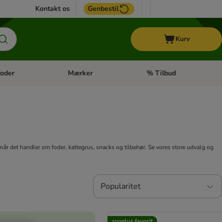
Kontakt os
Genbestil
Kurv
oder
Mærker
% Tilbud
tegori menu: Hest
Åben kategori menu: Diætfoder
Åben kategori menu: Mærk
når det handler om foder, kattegrus, snacks og tilbehør. Se vores store udvalg og
Popularitet
zooplus favorit