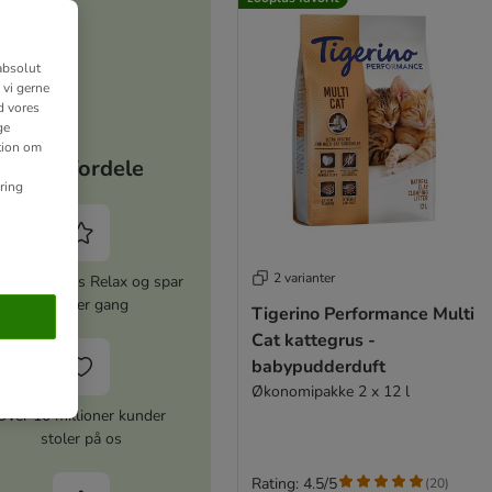
absolut
 vi gerne
d vores
ge
ation om
Dine fordele
ring
2 varianter
iver zooplus Relax og spar
5% hver gang
Tigerino Performance Multi
Cat kattegrus -
babypudderduft
Økonomipakke 2 x 12 l
Over 10 millioner kunder
stoler på os
Rating: 4.5/5
(
20
)