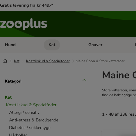
Gratis levering fra kr 449,-*
Hund
Kat
Gnaver
Åben kategori menu: Hund
Åben kategori menu: Kat
Åb
Kat
Kosttilskud & Specialfoder
Maine Coon & Store katteracer
Maine C
Kategori
Store katteracer, so
find de helt rigtige pr
Kat
Kosttilskud & Specialfoder
Allergi / sensitiv
1 - 48 af 236 res
Anti-stress & Beroligende
Diabetes / sukkersyge
product items ha
Hårboller