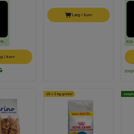
Læg i kurv
15%
Klik
g i kurv
10 + 2 kg gratis!
zooplu