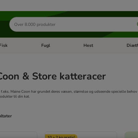
Søg
efter
produkter
Fisk
Fugl
Hest
Diætf
en kategori menu: Gnaver
Åben kategori menu: Fisk
Åben kategori menu: Fugl
Åben ka
oon & Store katteracer
m f.eks. Maine Coon har grundet deres væsen, størrelse og udseende specielle behov 
odukter til din kat.
ultater
ve been changed
10 + 2 kg gratis!