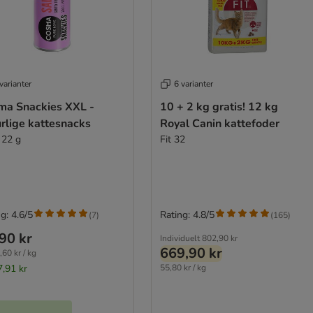
varianter
6 varianter
ma Snackies XXL -
10 + 2 kg gratis! 12 kg
rlige kattesnacks
Royal Canin kattefoder
 22 g
Fit 32
g: 4.6/5
Rating: 4.8/5
(
7
)
(
165
)
90 kr
Individuelt
802,90 kr
669,90 kr
,60 kr / kg
7,91 kr
55,80 kr / kg