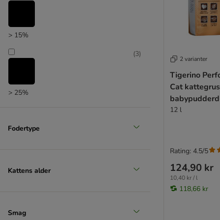
> 15%
(
3
)
2 varianter
Tigerino Perf
Cat kattegrus
> 25%
babypudderd
12 l
(
3
)
Fodertype
> 35%
Rating: 4.5/5
124,90 kr
(
3
)
Kattens alder
10,40 kr / l
118,66 kr
> 50%
Smag