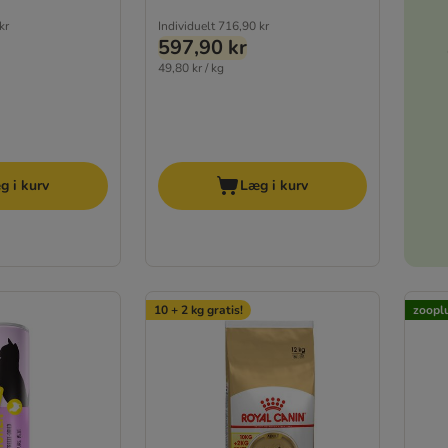
kr
Individuelt
716,90 kr
597,90 kr
49,80 kr / kg
g i kurv
Læg i kurv
10 + 2 kg gratis!
zooplu