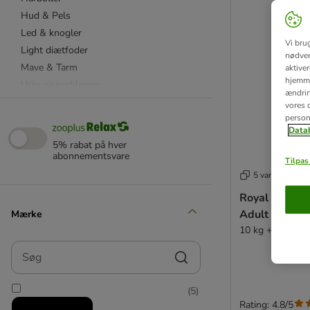
Hud & Pels
Led & knogler
Vi bru
Light diætfoder
nødven
Mave & Tarm
aktive
hjemme
Urinvejsproblemer
ændring
Nyreproblemer
vores d
person
Lever & Skjoldbruskkirtel
Datab
Genopretning & Restitution
5% rabat på hver
Steriliserede katte
abonnementsvare
Tilpas 
Tandpleje
5 varianter
Maine Coon & Store katteracer
Royal Canin 
Adult
Mærke
Kattegræs
10 kg + 2 kg grat
Kattemalt
Søg
Kattemælk
Lakseolie
(
5
)
Fødevarekvalitet
Rating: 4.8/5