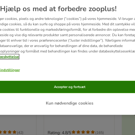
Hjælp os med at forbedre zooplus!
ger cookies, pixels og andre teknologier (“cookies”) på vores hjemmeside. Vi bruger 
dige cookies, så du kan surfe og shoppe på vores hjemmeside. Med dit samtykke vil
re cookies til funktionelle og markedsføringsformål, for at forbedre din oplevelse me
side og vise dig relevante produkter samt personaliserede annoncer. Du kan foreta
er til enhver tid i vores præferencecenter (“Juster indstillinger”). Yderligere inform
ataansvarlige, der er ansvarlig for behandlingen af ​​dine data, de behandlede
oplysninger og formålet med behandlingen kan findes under databeskyttelseserklæ
eskyttelse
indstillinger
6 varianter
Akt
Maine Coon
10 + 2 kg gratis! 12 kg
Accepter og fortsæt
Royal Canin kattefoder
is!
Sterilised 37
Kun nødvendige cookies
Rating: 4.8/5
(
42
)
(
165
)