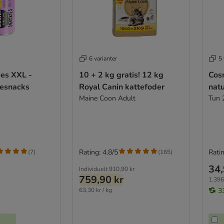
6 varianter
5 
es XXL -
10 + 2 kg gratis! 12 kg
Cos
tesnacks
Royal Canin kattefoder
natu
Maine Coon Adult
Tun 
Rating: 4.8/5
Ratin
(
7
)
(
165
)
34,
Individuelt
910,90 kr
759,90 kr
1.396
63,30 kr / kg
3