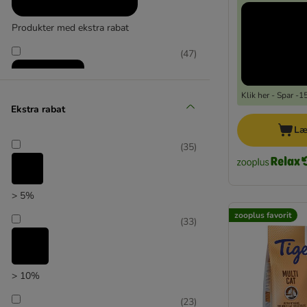
Produkter med ekstra rabat
(
47
)
Klik her - Spar -
Ekstra rabat
Læ
zooplus favorit
(
35
)
> 5%
zooplus favorit
(
33
)
> 10%
(
23
)