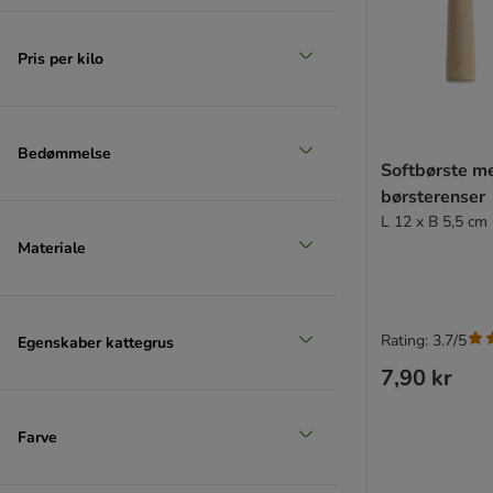
Pris per kilo
Bedømmelse
Softbørste m
børsterenser
L 12 x B 5,5 cm
Materiale
Rating: 3.7/5
Egenskaber kattegrus
7,90 kr
Farve