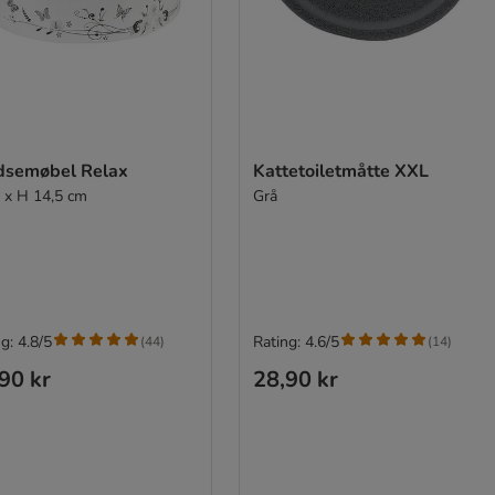
dsemøbel Relax
Kattetoiletmåtte XXL
 x H 14,5 cm
Grå
g: 4.8/5
Rating: 4.6/5
(
44
)
(
14
)
90 kr
28,90 kr