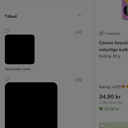
Kattovit
PlaqueOff
Cat Mate
PRO PLAN Fodersupplement
Tilbud
PURINA Veterinary Diets
(
5
)
Royal Canin
(
42
)
5 varianter
Royal Canin Veterinary Diet
Cosma Snacki
Catit
Royal Canin Vet Care Nutrition
naturlige kat
SPECIFIC Veterinary Diet
(
3
)
Kylling 30 g
Virbac Veterinary HPM
Doppelherz
Nedsatte varer
TVM
(
35
)
MP Labo
Closer Pets
Rating: 4.6/5
YuMOVE
34,90 kr
1.163,30 kr / kg
33,16 kr