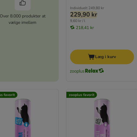
Individuelt
249,80 kr
229,90 kr
Over 8.000 produkter at
9,60 kr / l
vælge imellem
218,41 kr
Læg i kurv
s favorit
zooplus favorit