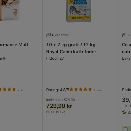
6 varianter
5 
ormance Multi
10 + 2 kg gratis! 12 kg
Cos
 -
Royal Canin kattefoder
natu
uft
Indoor 27
Laks
Rating: 4.8/5
Ratin
(
20
)
(
165
)
39,
Individuelt
874,90 kr
729,90 kr
1.813
60,80 kr / kg
3