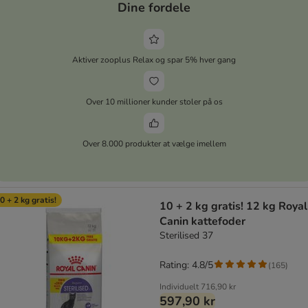
Dine fordele
Aktiver zooplus Relax og spar 5% hver gang
Over 10 millioner kunder stoler på os
Over 8.000 produkter at vælge imellem
0 + 2 kg gratis!
10 + 2 kg gratis! 12 kg Royal
Canin kattefoder
Sterilised 37
Rating: 4.8/5
(
165
)
Individuelt
716,90 kr
597,90 kr