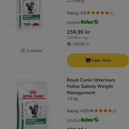
12 x 85 g
Rating: 5/5
(
2
)
156,90 kr
153,80 kr / kg
149,06 kr
2 varianter
Læg i kurv
Royal Canin Veterinary
Feline Satiety Weight
Management
1,5 kg
Rating: 4.5/5
(
6
)