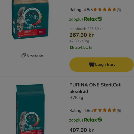
Rating: 4.8/5
(
5
)
Individuelt
273,80 kr
267,90 kr
47,80 kr / kg
254,51 kr
8 varianter
Læg i kurv
PURINA ONE SterilCat
oksekød
9,75 kg
Rating: 4.8/5
(
5
)
407,90 kr