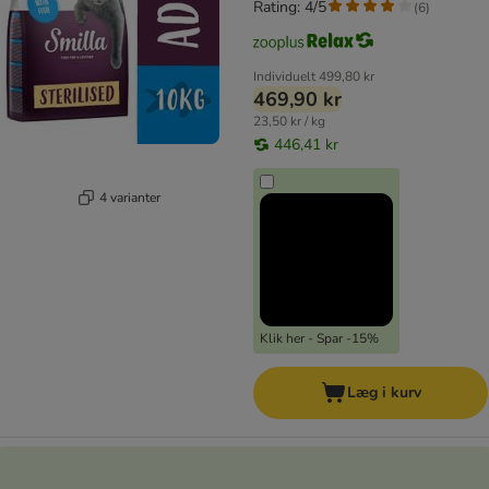
Rating: 4/5
(
6
)
Individuelt
499,80 kr
469,90 kr
23,50 kr / kg
446,41 kr
4 varianter
Klik her - Spar -15%
Læg i kurv