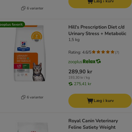
Læg i kurv
6 varianter
ooplus favorit
Hill's Prescription Diet c/d
Urinary Stress + Metabolic
1,5 kg
Rating: 4.6/5
(
7
)
289,90 kr
193,30 kr / kg
275,41 kr
6 varianter
Læg i kurv
Royal Canin Veterinary
Feline Satiety Weight