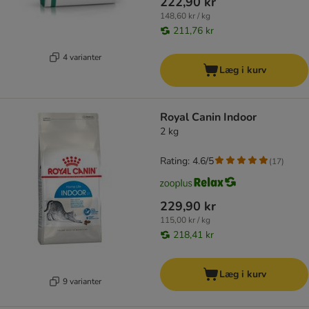
222,90 kr
148,60 kr / kg
211,76 kr
4 varianter
Læg i kurv
Royal Canin Indoor
2 kg
Rating: 4.6/5
(
17
)
229,90 kr
115,00 kr / kg
218,41 kr
Læg i kurv
9 varianter