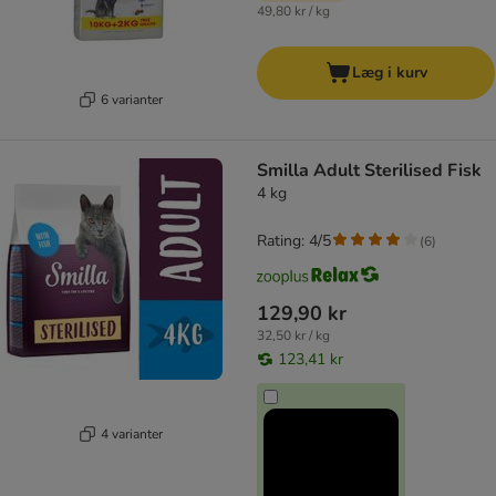
49,80 kr / kg
Læg i kurv
6 varianter
Smilla Adult Sterilised Fisk
4 kg
Rating: 4/5
(
6
)
129,90 kr
32,50 kr / kg
123,41 kr
4 varianter