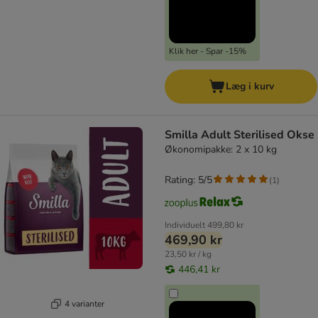
Klik her - Spar -15%
Læg i kurv
Smilla Adult Sterilised Okse
Økonomipakke: 2 x 10 kg
Rating: 5/5
(
1
)
Individuelt
499,80 kr
469,90 kr
23,50 kr / kg
446,41 kr
4 varianter