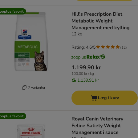
ooplus favorit
Hill's Prescription Diet
Metabolic Weight
Management med kylling
12 kg
Rating: 4.6/5
(
12
)
1.199,90 kr
100,00 kr / kg
1.139,91 kr
7 varianter
Læg i kurv
ooplus favorit
Royal Canin Veterinary
Feline Satiety Weight
Management i sauce