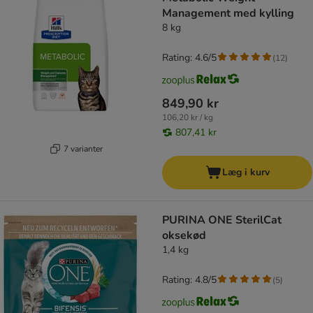
Management med kylling
8 kg
Rating: 4.6/5
(
12
)
849,90 kr
106,20 kr / kg
807,41 kr
7 varianter
Læg i kurv
PURINA ONE SterilCat
oksekød
1,4 kg
Rating: 4.8/5
(
5
)