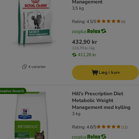
Management
3,5 kg
Rating: 4.5/5
(
6
)
432,90 kr
123,70 kr / kg
411,26 kr
4 varianter
Læg i kurv
ooplus favorit
Hill's Prescription Diet
Metabolic Weight
Management med kylling
3 kg
Rating: 4.6/5
(
12
)