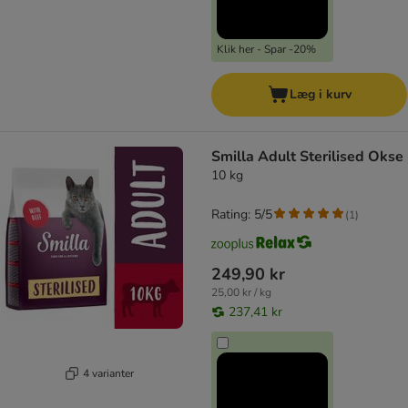
Klik her - Spar -20%
Læg i kurv
Smilla Adult Sterilised Okse
10 kg
Rating: 5/5
(
1
)
249,90 kr
25,00 kr / kg
237,41 kr
4 varianter