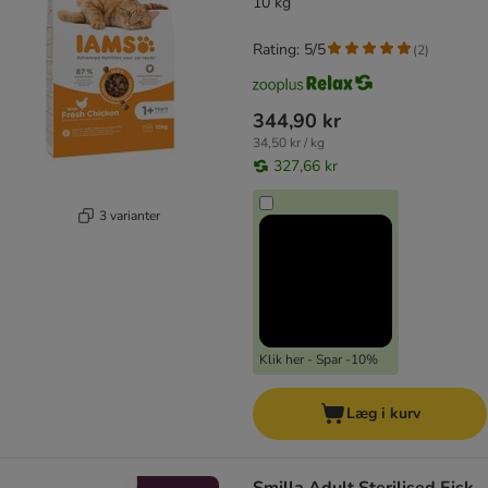
10 kg
Rating: 5/5
(
2
)
344,90 kr
34,50 kr / kg
327,66 kr
3 varianter
Klik her - Spar -10%
Læg i kurv