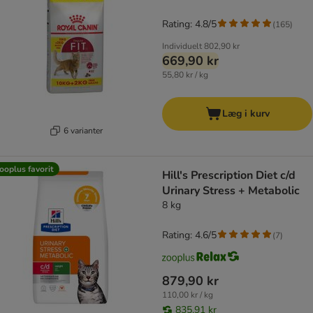
Rating: 4.8/5
(
165
)
Individuelt
802,90 kr
669,90 kr
55,80 kr / kg
Læg i kurv
6 varianter
ooplus favorit
Hill's Prescription Diet c/d
Urinary Stress + Metabolic
8 kg
Rating: 4.6/5
(
7
)
879,90 kr
110,00 kr / kg
835,91 kr