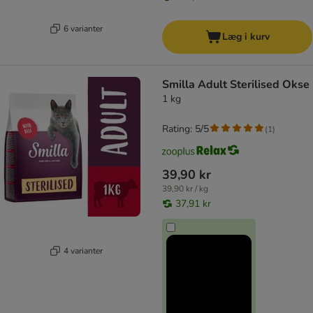
6 varianter
Læg i kurv
Smilla Adult Sterilised Okse
1 kg
Rating: 5/5
(
1
)
39,90 kr
39,90 kr / kg
37,91 kr
4 varianter