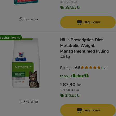
41,80 kr / kg
387,51 kr
8 varianter
Læg i kurv
ooplus favorit
Hill's Prescription Diet
Metabolic Weight
Management med kylling
1,5 kg
Rating: 4.6/5
(
12
)
287,90 kr
191,90 kr / kg
273,51 kr
7 varianter
Læg i kurv