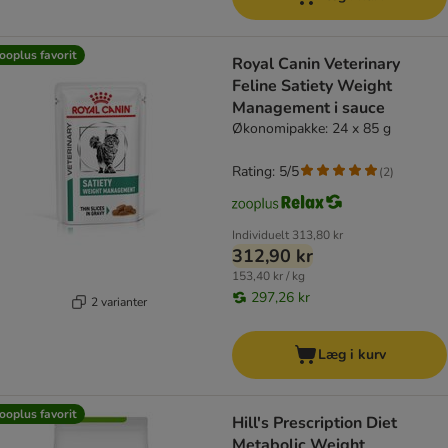
ooplus favorit
Royal Canin Veterinary
Feline Satiety Weight
Management i sauce
Økonomipakke: 24 x 85 g
Rating: 5/5
(
2
)
Individuelt
313,80 kr
312,90 kr
153,40 kr / kg
297,26 kr
2 varianter
Læg i kurv
ooplus favorit
Hill's Prescription Diet
Metabolic Weight