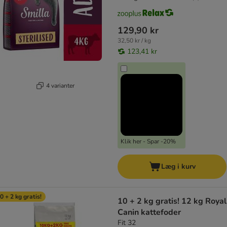
129,90 kr
32,50 kr / kg
123,41 kr
4 varianter
Klik her - Spar -20%
Læg i kurv
0 + 2 kg gratis!
10 + 2 kg gratis! 12 kg Royal
Canin kattefoder
Fit 32