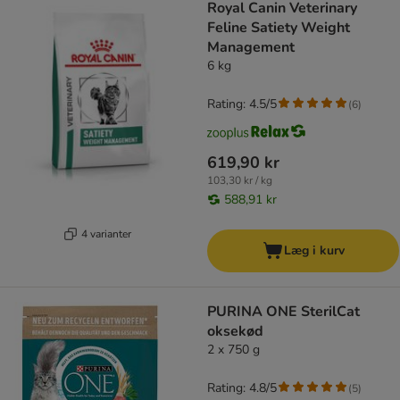
Royal Canin Veterinary
Feline Satiety Weight
Management
6 kg
Rating: 4.5/5
(
6
)
619,90 kr
103,30 kr / kg
588,91 kr
4 varianter
Læg i kurv
PURINA ONE SterilCat
oksekød
2 x 750 g
Rating: 4.8/5
(
5
)