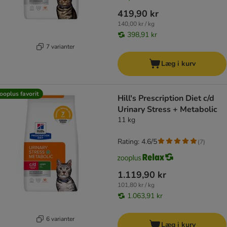
419,90 kr
140,00 kr / kg
398,91 kr
7 varianter
Læg i kurv
ooplus favorit
Hill's Prescription Diet c/d
Urinary Stress + Metabolic
11 kg
Rating: 4.6/5
(
7
)
1.119,90 kr
101,80 kr / kg
1.063,91 kr
6 varianter
Læg i kurv