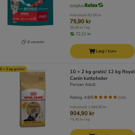
Individuelt
83,80 kr
75,90 kr
50,60 kr / kg
72,11 kr
8 varianter
Læg i kurv
0 + 2 kg gratis!
10 + 2 kg gratis! 12 kg Royal
Canin kattefoder
Persian Adult
Rating: 4.8/5
(
165
)
Individuelt
1.084,90 kr
904,90 kr
75,40 kr / kg