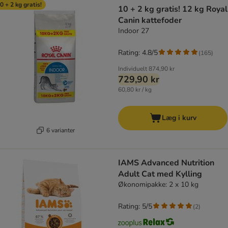
0 + 2 kg gratis!
10 + 2 kg gratis! 12 kg Royal
Canin kattefoder
Indoor 27
Rating: 4.8/5
(
165
)
Individuelt
874,90 kr
729,90 kr
60,80 kr / kg
Læg i kurv
6 varianter
IAMS Advanced Nutrition
Adult Cat med Kylling
Økonomipakke: 2 x 10 kg
Rating: 5/5
(
2
)