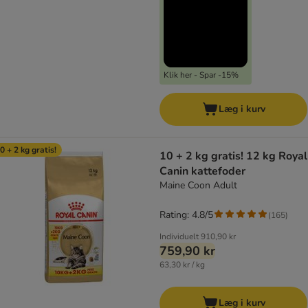
Klik her - Spar -15%
Læg i kurv
0 + 2 kg gratis!
10 + 2 kg gratis! 12 kg Royal
Canin kattefoder
Maine Coon Adult
Rating: 4.8/5
(
165
)
Individuelt
910,90 kr
759,90 kr
63,30 kr / kg
Læg i kurv