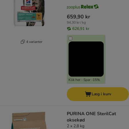
659,90 kr
94,30 kr / kg
626,91 kr
4 varianter
Klik her - Spar -15%
Læg i kurv
PURINA ONE SterilCat
oksekød
2 x 2,8 kg