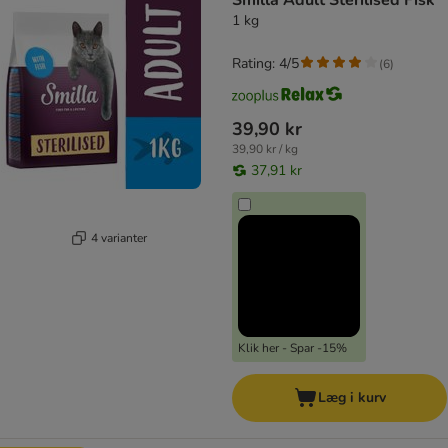
Smilla Adult Sterilised Fisk
1 kg
Rating: 4/5
(
6
)
39,90 kr
39,90 kr / kg
37,91 kr
4 varianter
Klik her - Spar -15%
Læg i kurv