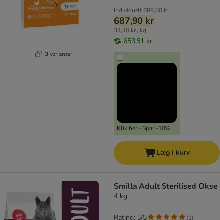
Individuelt
689,80 kr
687,90 kr
34,40 kr / kg
653,51 kr
3 varianter
Klik her - Spar -10%
Læg i kurv
Smilla Adult Sterilised Okse
4 kg
Rating: 5/5
(
1
)