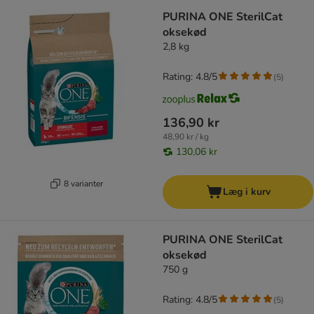
PURINA ONE SterilCat
oksekød
2,8 kg
Rating: 4.8/5
(
5
)
136,90 kr
48,90 kr / kg
130,06 kr
8 varianter
Læg i kurv
PURINA ONE SterilCat
oksekød
750 g
Rating: 4.8/5
(
5
)