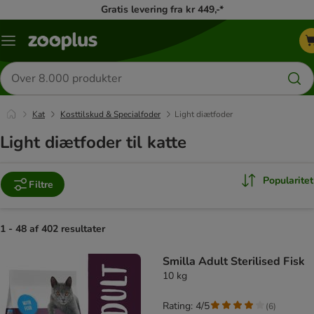
Gratis levering fra kr 449,-*
Menu
kategori
Søg
efter
produkter
Kat
Kosttilskud & Specialfoder
Light diætfoder
Light diætfoder til katte
Popularitet
Filtre
1 - 48 af 402 resultater
product items have been changed
Smilla Adult Sterilised Fisk
10 kg
Rating: 4/5
(
6
)