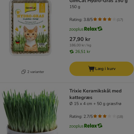
GimCat Hydro-Gras 150 g
150 g
Rating: 3.8/5
(
17
)
27,90 kr
186,00 kr / kg
26,51 kr
Læg i kurv
2 varianter
Trixie Keramikskål med
kattegræs
Ø 15 x 4 cm + 50 g græsfrø
Rating: 2.7/5
(
18
)