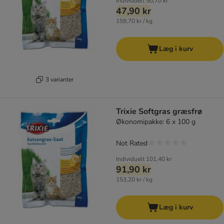
Individuelt
50,70 kr
47,90 kr
159,70 kr / kg
Læg i kurv
3 varianter
Trixie Softgras græsfrø
Økonomipakke: 6 x 100 g
Not Rated
Individuelt
101,40 kr
91,90 kr
153,20 kr / kg
Læg i kurv