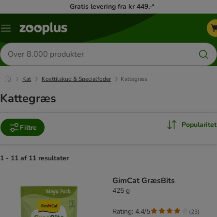
Gratis levering fra kr 449,-*
Menu
kategori
Søg
efter
produkter
Kat
Kosttilskud & Specialfoder
Kattegræs
Kattegræs
Popularitet
Filtre
1 - 11 af 11 resultater
product items have been changed
GimCat GræsBits
425 g
Rating: 4.4/5
(
23
)