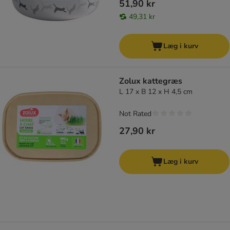
51,90 kr
49,31 kr
Læg i kurv
Zolux kattegræs
L 17 x B 12 x H 4,5 cm
Not Rated
27,90 kr
Læg i kurv