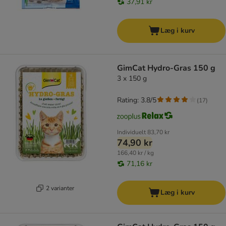
37,91 kr
Læg i kurv
GimCat Hydro-Gras 150 g
3 x 150 g
Rating: 3.8/5
(
17
)
Individuelt
83,70 kr
74,90 kr
166,40 kr / kg
71,16 kr
2 varianter
Læg i kurv