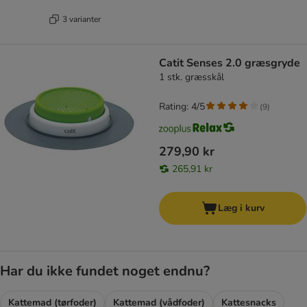
3 varianter
Catit Senses 2.0 græsgryde
1 stk. græsskål
Rating: 4/5
(
9
)
279,90 kr
265,91 kr
Læg i kurv
Har du ikke fundet noget endnu?
Kattemad (tørfoder)
Kattemad (vådfoder)
Kattesnacks