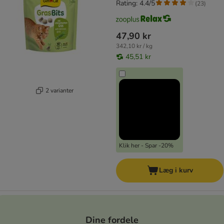
Rating: 4.4/5
(
23
)
47,90 kr
342,10 kr / kg
45,51 kr
2 varianter
Klik her - Spar -20%
Læg i kurv
Dine fordele