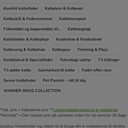
Kornfrit kattefoder
Kattelem & Kattenet
Katteskål & Foderautomat
Kattetransport
Flåtmiddel og loppemiddel til katte
Kattelegetøj
Kattebakke & Kattepleje
Kradsetræ & Kradsebræt
Katteseng & Kattehule
Kattegrus
Trimning & Pleje
Kosttilskud & Specialfoder
Teknologi-udstyr
Til killinger
Til ældre katte
Julemarked til katte
Foder efter race
Senior kattefoder
Pet Parents - Alt til dig
WARNER BROS COLLECTION
*Vejl. pris = Vejledende pris **
Leveringsbetingelserne er gældende
"Normalt" = Den laveste pris på varianten inden for de seneste 30 dage.
zooplus forbeholder sig retten til at bruge din e-mailadresse til direkte