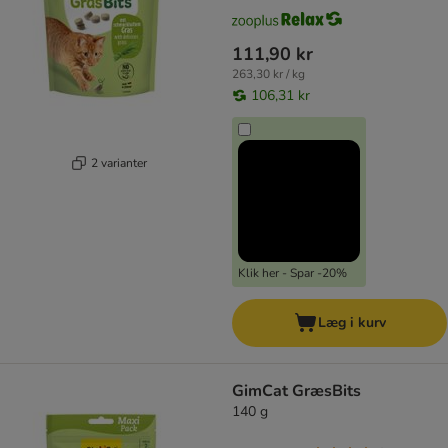
111,90 kr
263,30 kr / kg
106,31 kr
2 varianter
Klik her - Spar -20%
Læg i kurv
GimCat GræsBits
140 g