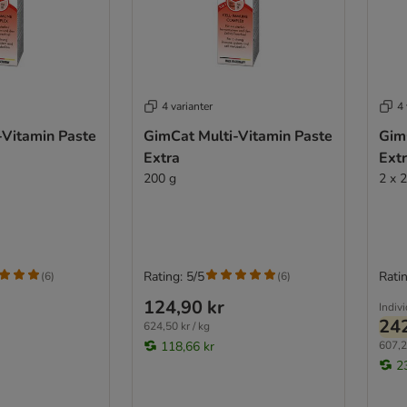
4 varianter
4 
-Vitamin Paste
GimCat Multi-Vitamin Paste
Gim
Extra
Ext
200 g
2 x 
Rating: 5/5
Ratin
(
6
)
(
6
)
124,90 kr
Indiv
242
624,50 kr / kg
118,66 kr
607,2
2