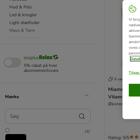
Hud & Pels
Led & knogler
Vi bru
Light diætfoder
nødven
Mave & Tarm
aktive
hjemme
Urinvejsproblemer
ændring
Nyreproblemer
vores d
person
Lever & Skjoldbruskkirtel
Datab
Genopretning & Restitution
5% rabat på hver
Steriliserede katte
abonnementsvare
Tilpas 
Tandpleje
6 varianter
Maine Coon & Store katteracer
Miamor Cat S
Vitamin Cre
Mærke
Kattegræs
Økonomipakke: 
Kattemalt
Søg
Kattemælk
Lakseolie
(
4
)
Fødevarekvalitet
Rating: 5/5