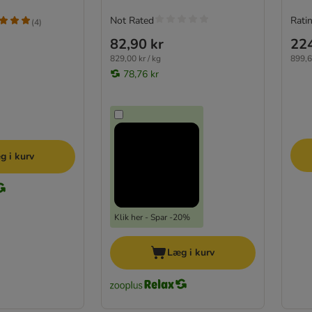
Not Rated
Ratin
(
4
)
82,90 kr
224
829,00 kr / kg
899,6
78,76 kr
g i kurv
Klik her - Spar -20%
Læg i kurv