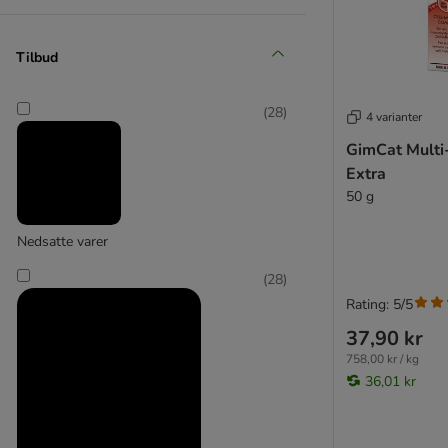
Kattovit
PlaqueOff
PRO PLAN Fodersupplement
Tilbud
GimCat
PURINA Veterinary Diets
Royal Canin
(
6
)
(
28
)
4 varianter
Royal Canin Veterinary Diet
GimCat Multi
Royal Canin Vet Care Nutrition
Extra
SPECIFIC Veterinary Diet
Miamor
50 g
Virbac Veterinary HPM
Doppelherz
Nedsatte varer
TVM
(
28
)
MP Labo
Rating: 5/5
YuMOVE
37,90 kr
758,00 kr / kg
36,01 kr