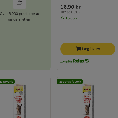
16,90 kr
187,80 kr / kg
Over 8.000 produkter at
16,06 kr
vælge imellem
Læg i kurv
s favorit
zooplus favorit