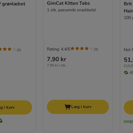
GimCat Kitten Tabs
f grønlæbet
Brit
1 stk. passende snackbold
Hair
100 
Rating: 4.4/5
(
8
)
Not 
(
6
)
7,90 kr
51,
7,90 kr / stk.
519,0
4
Læg i kurv
g i kurv