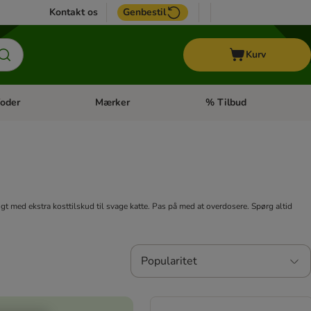
Kontakt os
Genbestil
Kurv
oder
Mærker
% Tilbud
tegori menu: Hest
Åben kategori menu: Diætfoder
Åben kategori menu: Mærk
t med ekstra kosttilskud til svage katte. Pas på med at overdosere. Spørg altid
Popularitet