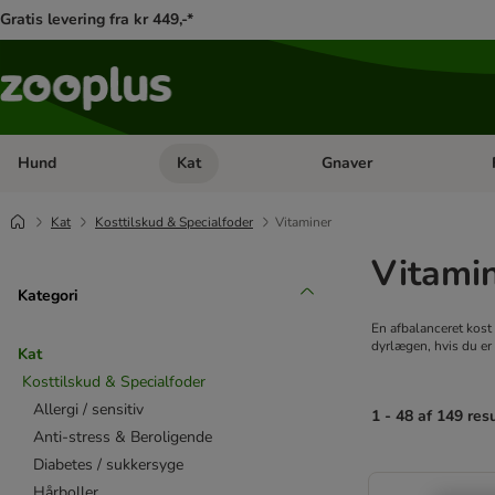
Gratis levering fra kr 449,-*
Hund
Kat
Gnaver
Åben kategori menu: Hund
Åben kategori menu: Kat
Åb
Kat
Kosttilskud & Specialfoder
Vitaminer
Vitami
Kategori
En afbalanceret kost
dyrlægen, hvis du er i
Kat
Kosttilskud & Specialfoder
Allergi / sensitiv
1 - 48 af 149 res
Anti-stress & Beroligende
Diabetes / sukkersyge
product items ha
Hårboller