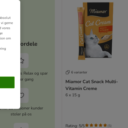
absolut
 vi gerne
d vores
ge
ation om
Dine fordele
ring
6 varianter
iver zooplus Relax og spar
5% hver gang
Miamor Cat Snack Multi-
Vitamin Creme
6 x 15 g
Over 10 millioner kunder
stoler på os
Rating: 5/5
(
5
)