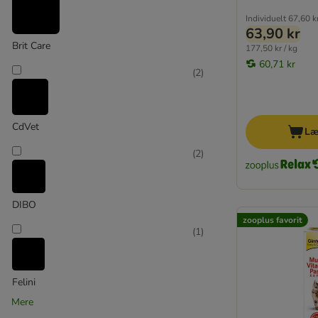
Høj kødandel
Kornfrit
Individuelt
67,60 k
63,90 kr
Monoprotein
Brit Care
177,50 kr / kg
Taurin
60,71 kr
Vegetarisk
(
2
)
Vitaminer
Økologisk
Killingefoder
CdVet
Læ
Seniorfoder
(
2
)
beaphar
★ Concept for Life veterinary diet
DIBO
Felini
zooplus favorit
(
1
)
GimCat
Grau/Hokamix
Hill's Prescription Diet
Felini
Hill's Science Plan
Mere
Integra Veterinary Diet
(
12
)