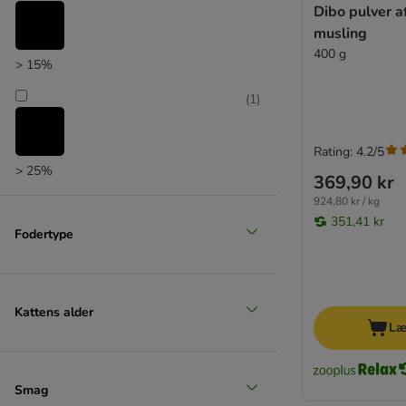
Dibo pulver a
musling
400 g
> 15%
(
1
)
Rating: 4.2/5
> 25%
369,90 kr
924,80 kr / kg
351,41 kr
Fodertype
Kattens alder
Læ
Smag