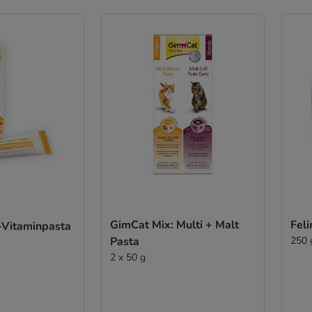
GimCat Mix: Multi + Malt
Feli
-Vitaminpasta
Pasta
250 
2 x 50 g