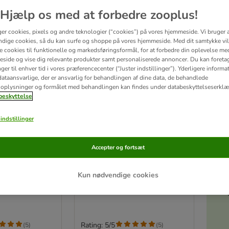
Hjælp os med at forbedre zooplus!
ger cookies, pixels og andre teknologier (“cookies”) på vores hjemmeside. Vi bruger 
dige cookies, så du kan surfe og shoppe på vores hjemmeside. Med dit samtykke vil
re cookies til funktionelle og markedsføringsformål, for at forbedre din oplevelse me
side og vise dig relevante produkter samt personaliserede annoncer. Du kan foreta
er til enhver tid i vores præferencecenter (“Juster indstillinger”). Yderligere inform
ataansvarlige, der er ansvarlig for behandlingen af ​​dine data, de behandlede
oplysninger og formålet med behandlingen kan findes under databeskyttelseserklæ
eskyttelse
indstillinger
6 varianter
Akt
nack Multi-
Miamor Cat Snack Multi-
Accepter og fortsæt
me
Vitamin Creme
24 x 15 g
Økonomipakke: 66 x 15 g
Kun nødvendige cookies
Rating: 5/5
(
5
)
(
5
)