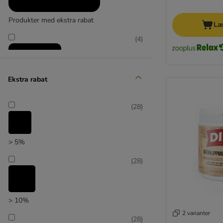
Produkter med ekstra rabat
Læ
(
4
)
Ekstra rabat
zooplus favorit
(
28
)
> 5%
(
28
)
> 10%
2 varianter
(
28
)