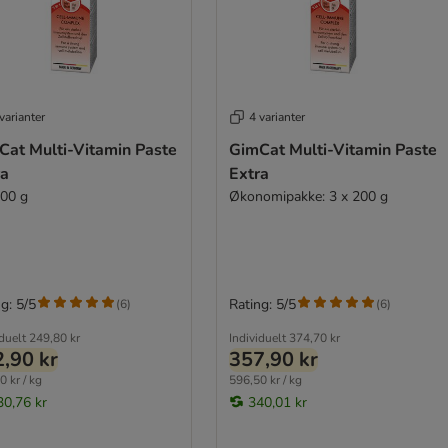
varianter
4 varianter
Cat Multi-Vitamin Paste
GimCat Multi-Vitamin Paste
ra
Extra
200 g
Økonomipakke: 3 x 200 g
g: 5/5
Rating: 5/5
(
6
)
(
6
)
iduelt
249,80 kr
Individuelt
374,70 kr
,90 kr
357,90 kr
0 kr / kg
596,50 kr / kg
30,76 kr
340,01 kr