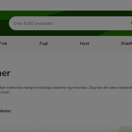
Søg
efter
produkter
Fisk
Fugl
Hest
Diætf
en kategori menu: Gnaver
Åben kategori menu: Fisk
Åben kategori menu: Fugl
Åben ka
ner
 bør indeholde mange forskellige vitaminer og mineraler. Dog kan det være nødvendig
 tvivl!
ultater
ve been changed