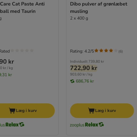
 Care Cat Paste Anti
Dibo pulver af grønlæbet
ball med Taurin
musling
g
2 x 400 g
Rated
Rating: 4.2/5
(
6
)
90 kr
Individuelt
739,80 kr
722,90 kr
0 kr / kg
9,31 kr
903,60 kr / kg
686,76 kr
Læg i kurv
Læg i kurv