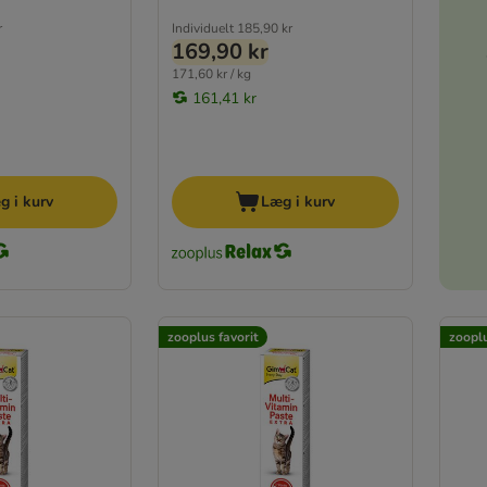
r
Individuelt
185,90 kr
169,90 kr
171,60 kr / kg
161,41 kr
g i kurv
Læg i kurv
zooplus favorit
zooplu