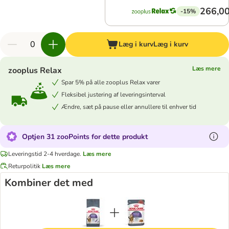
266,00
-15%
Læg i kurv
Læg i kurv
Læs mere
zooplus Relax
Spar 5% på alle zooplus Relax varer
Fleksibel justering af leveringsinterval
Ændre, sæt på pause eller annullere til enhver tid
Optjen 31 zooPoints for dette produkt
Leveringstid 2-4 hverdage.
Læs mere
Returpolitik
Læs mere
Kombiner det med