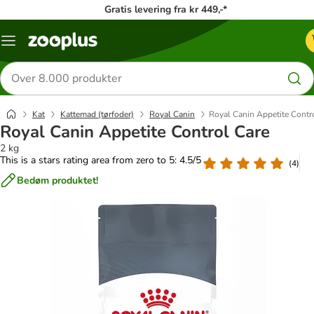
Gratis levering fra kr 449,-*
Menu
kategori
Søg
efter
produkter
Kat
Kattemad (tørfoder)
Royal Canin
Royal Canin Appetite Contr
Royal Canin Appetite Control Care
2 kg
This is a stars rating area from zero to 5: 4.5/5
(
4
)
Bedøm produktet!