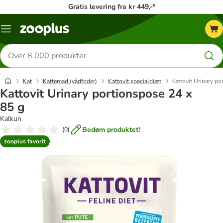
Gratis levering fra kr 449,-*
Menu
kategori
Søg
efter
produkter
Kat
Kattemad (vådfoder)
Kattovit specialdiæt
Kattovit Urinary po
Kattovit Urinary portionspose 24 x
85 g
Kalkun
Bedøm produktet!
(
0
)
zooplus favorit