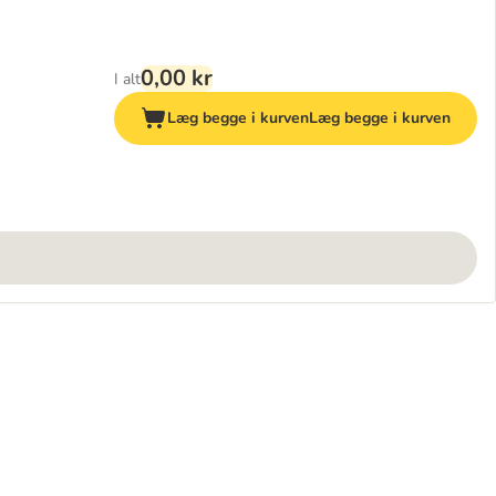
0,00 kr
I alt
Læg begge i kurven
Læg begge i kurven