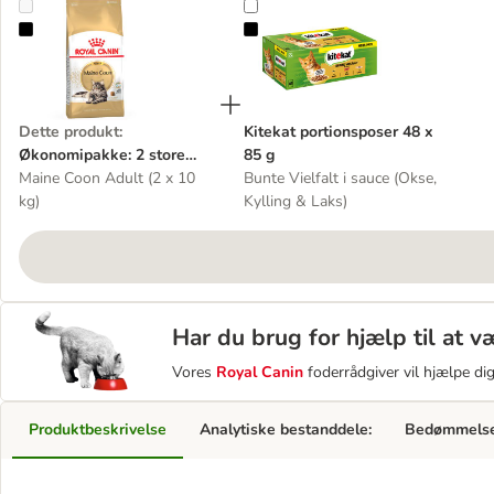
Økonomipakke: 2 store poser Royal Canin kattetørfoder
Kitekat portionsposer 48 x 85 g
Dette produkt
:
Kitekat portionsposer 48 x
Økonomipakke: 2 store
85 g
poser Royal Canin
Maine Coon Adult (2 x 10
Bunte Vielfalt i sauce (Okse,
kattetørfoder
kg)
Kylling & Laks)
Har du brug for hjælp til at 
Vores
Royal Canin
foderrådgiver vil hjælpe di
Produktbeskrivelse
Analytiske bestanddele:
Bedømmels