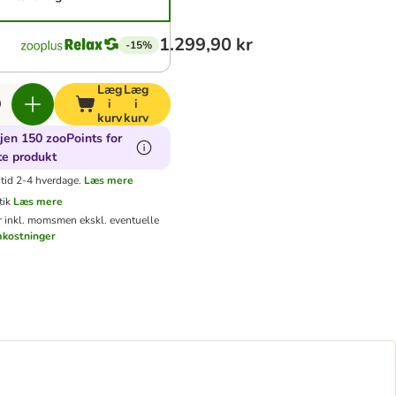
1.299,90 kr
-15%
Læg
Læg
i
i
kurv
kurv
jen 150 zooPoints for
te produkt
tid 2-4 hverdage.
Læs mere
tik
Læs mere
er inkl. moms
men ekskl. eventuelle
mkostninger