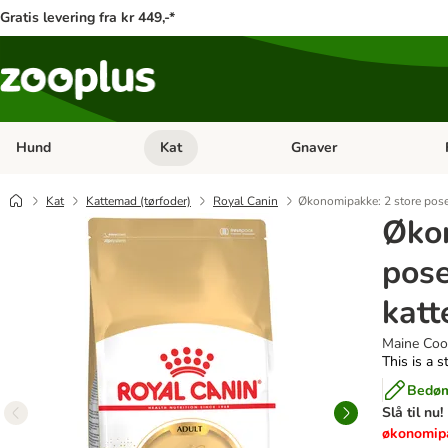
Gratis levering fra kr 449,-*
Hund
Kat
Gnaver
Åben kategori menu: Hund
Åben kategori menu: Kat
Åb
Kat
Kattemad (tørfoder)
Royal Canin
Økonomipakke: 2 store pose
Økon
pose
katt
Maine Coon
This is a s
Bedøm
Slå til nu!
økonomip