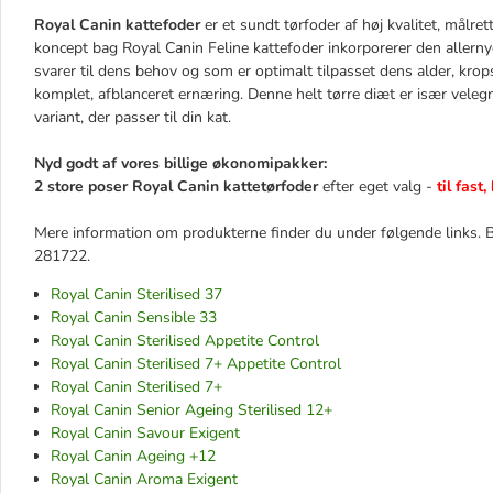
Royal Canin kattefoder
er et sundt tørfoder af høj kvalitet, målre
koncept bag Royal Canin Feline kattefoder inkorporerer den allernye
svarer til dens behov og som er optimalt tilpasset dens alder, kropsf
komplet, afblanceret ernæring. Denne helt tørre diæt er især veleg
variant, der passer til din kat.
Nyd godt af vores billige økonomipakker:
2 store poser Royal Canin kattetørfoder
efter eget valg -
til fast,
Mere information om produkterne finder du under følgende links. 
281722.
Royal Canin Sterilised 37
Royal Canin Sensible 33
Royal Canin Sterilised Appetite Control
Royal Canin Sterilised 7+ Appetite Control
Royal Canin Sterilised 7+
Royal Canin Senior Ageing Sterilised 12+
Royal Canin Savour Exigent
Royal Canin Ageing +12
Royal Canin Aroma Exigent