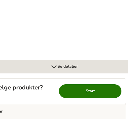
Se detaljer
vælge produkter?
Start
g
er