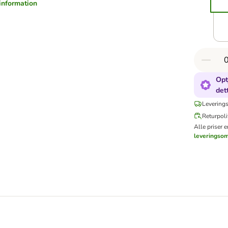
information
Opt
det
Leverings
Returpoli
Alle priser 
leveringso