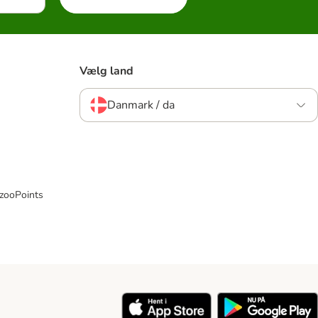
Vælg land
Danmark / da
 zooPoints