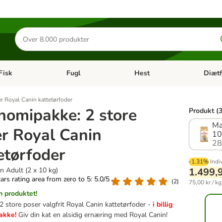
Søg
efter
produkter
Fisk
Fugl
Hest
Diætf
en kategori menu: Gnaver
Åben kategori menu: Fisk
Åben kategori menu: Fugl
Åben ka
r Royal Canin kattetørfoder
omipakke: 2 store
Produkt (3
Ma
r Royal Canin
10
28
etørfoder
-1.31%
Indi
 Adult (2 x 10 kg)
1.499,
tars rating area from zero to 5: 5.0/5
(
2
)
75,00 kr / kg
 produktet!
2 store poser valgfrit Royal Canin kattetørfoder -
i billig
akke!
Giv din kat en alsidig ernæring med Royal Canin!