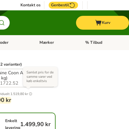
Kontakt os
Genbestil
Kurv
oder
Mærker
% Tilbud
tegori menu: Hest
Åben kategori menu: Diætfoder
Åben kategori menu: Mærk
2 varianter)
ine Coon Adult (2 x
Samlet pris for de
samme varer ved
 kg)
køb enkeltvis
1722.52
viduelt
1.519,80 kr
90 kr
Enkelt
1.499,90 kr
levering