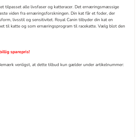
ttet tilpasset alle livsfaser og katteracer. Det ernæringsmæssige
ste viden fra ernæringsforskningen. Din kat får et foder, der
orm, livsstil og sensitivitet. Royal Canin tilbyder din kat en
net til katte og som ernæringsprogram til racekatte. Vælg blot den
 billig sparepris!
Bemærk venligst, at dette tilbud kun gælder under artikelnummer: