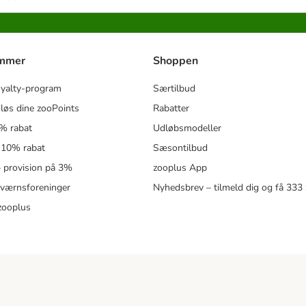
ammer
Shoppen
oyalty-program
Særtilbud
løs dine zooPoints
Rabatter
5% rabat
Udløbsmodeller
 10% rabat
Sæsontilbud
 – provision på 3%
zooplus App
eværnsforeninger
Nyhedsbrev – tilmeld dig og få 333
zooplus