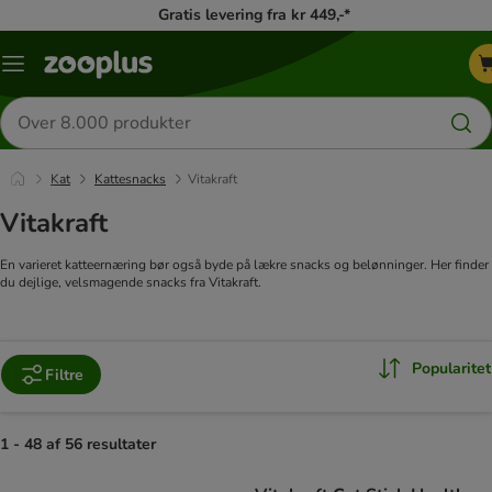
Gratis levering fra kr 449,-*
Menu
kategori
Søg
efter
produkter
Kat
Kattesnacks
Vitakraft
Vitakraft
En varieret katteernæring bør også byde på lækre snacks og belønninger. Her finder
du dejlige, velsmagende snacks fra Vitakraft.
Popularitet
Filtre
1 - 48 af 56 resultater
product items have been changed