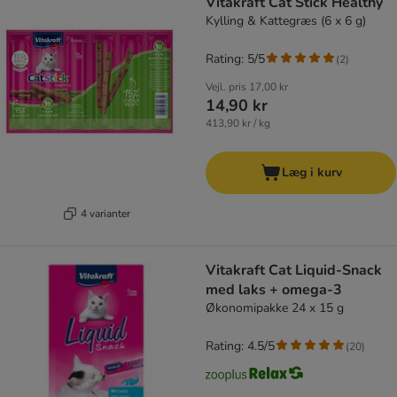
Vitakraft Cat Stick Healthy
Kylling & Kattegræs (6 x 6 g)
Rating: 5/5
(
2
)
Vejl. pris
17,00 kr
14,90 kr
413,90 kr / kg
Læg i kurv
4 varianter
Vitakraft Cat Liquid-Snack
med laks + omega-3
Økonomipakke 24 x 15 g
Rating: 4.5/5
(
20
)