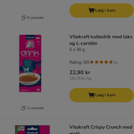
Læg i kurv
6 varianter
Vitakraft kattedrik med laks
og L-carnitin
5 x 30 g
Rating: 5/5
(
1
)
22,90 kr
152,70 kr / kg
Læg i kurv
2 varianter
Vitakraft Crispy Crunch med
malt