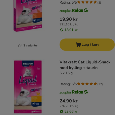
Rating: 5/5
(
3
)
19,90 kr
221,10 kr / kg
18,91 kr
Læg i kurv
2 varianter
Vitakraft Cat Liquid-Snack
med kylling + taurin
6 x 15 g
Rating: 5/5
(
12
)
24,90 kr
276,70 kr / kg
23,66 kr