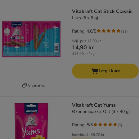
Vitakraft Cat Stick Classic
Laks (6 x 6 g)
Rating: 4.6/5
(
11
)
Vejl. pris
17,00 kr
14,90 kr
413,90 kr / kg
Læg i kurv
8 varianter
Vitakraft Cat Yums
Økonomipakke: Ost (3 x 40 g)
Rating: 5/5
(
5
)
Individuelt
35,70 kr