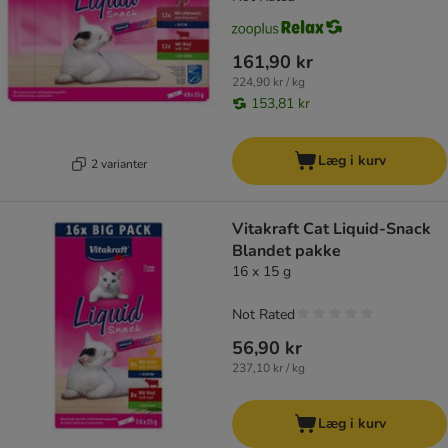
161,90 kr
224,90 kr / kg
153,81 kr
Læg i kurv
2 varianter
Vitakraft Cat Liquid-Snack
Blandet pakke
16 x 15 g
Not Rated
56,90 kr
237,10 kr / kg
Læg i kurv