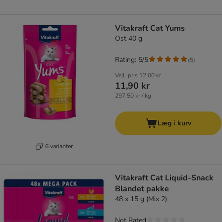
Vitakraft Cat Yums
Ost 40 g
Rating: 5/5
(
5
)
Vejl. pris
12,00 kr
11,90 kr
297,50 kr / kg
Læg i kurv
6 varianter
Vitakraft Cat Liquid-Snack
Blandet pakke
48 x 15 g (Mix 2)
Not Rated