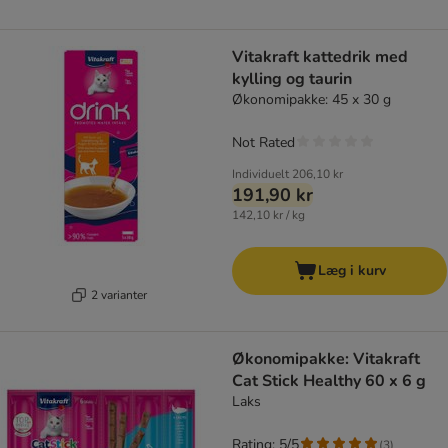
Vitakraft kattedrik med
kylling og taurin
Økonomipakke: 45 x 30 g
Not Rated
Individuelt
206,10 kr
191,90 kr
142,10 kr / kg
Læg i kurv
2 varianter
Økonomipakke: Vitakraft
Cat Stick Healthy 60 x 6 g
Laks
Rating: 5/5
(
3
)