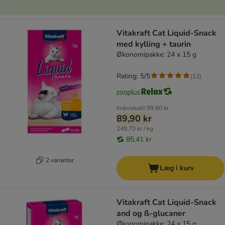
Vitakraft Cat Liquid-Snack
med kylling + taurin
Økonomipakke: 24 x 15 g
Rating: 5/5
(
12
)
Individuelt
99,60 kr
89,90 kr
249,70 kr / kg
85,41 kr
2 varianter
Læg i kurv
Vitakraft Cat Liquid-Snack
and og ß-glucaner
Økonomipakke: 24 x 15 g