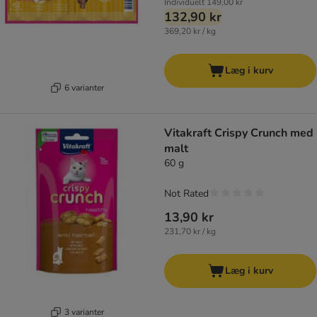
Individuelt
149,00 kr
132,90 kr
369,20 kr / kg
Læg i kurv
6 varianter
Vitakraft Crispy Crunch med
malt
60 g
Not Rated
13,90 kr
231,70 kr / kg
Læg i kurv
3 varianter