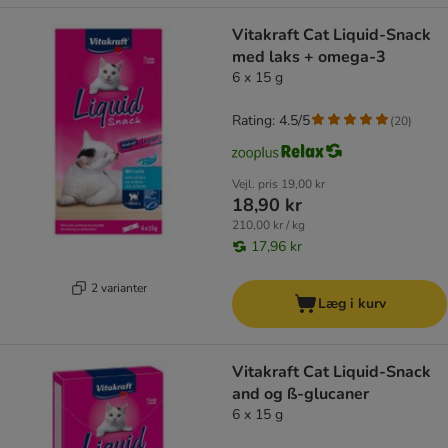
Vitakraft Cat Liquid-Snack
med laks + omega-3
6 x 15 g
Rating: 4.5/5
(
20
)
Vejl. pris
19,00 kr
18,90 kr
210,00 kr / kg
17,96 kr
2 varianter
Læg i kurv
Vitakraft Cat Liquid-Snack
and og ß-glucaner
6 x 15 g