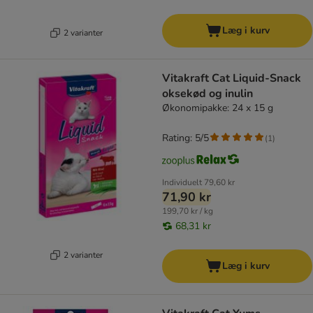
Læg i kurv
2 varianter
Vitakraft Cat Liquid-Snack
oksekød og inulin
Økonomipakke: 24 x 15 g
Rating: 5/5
(
1
)
Individuelt
79,60 kr
71,90 kr
199,70 kr / kg
68,31 kr
2 varianter
Læg i kurv