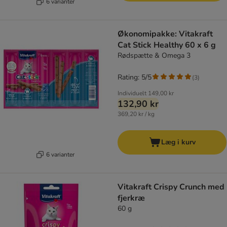
6 varianter
Økonomipakke: Vitakraft
Cat Stick Healthy 60 x 6 g
Rødspætte & Omega 3
Rating: 5/5
(
3
)
Individuelt
149,00 kr
132,90 kr
369,20 kr / kg
Læg i kurv
6 varianter
Vitakraft Crispy Crunch med
fjerkræ
60 g