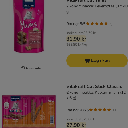
Vitakraft Cat Yums
Økonomipakke: Leverpølse (3 x 40
g)
Rating: 5/5
(
5
)
Individuelt
35,70 kr
31,90 kr
265,80 kr / kg
Læg i kurv
6 varianter
Vitakraft Cat Stick Classic
Økonomipakke: Kalkun & lam (12
x 6 g)
Rating: 4.6/5
(
11
)
Individuelt
29,80 kr
27,90 kr