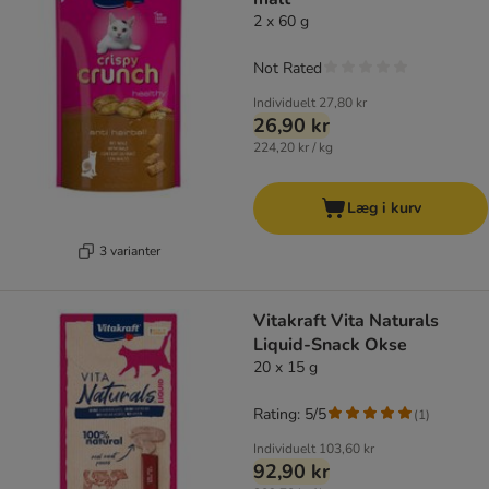
2 x 60 g
Not Rated
Individuelt
27,80 kr
26,90 kr
224,20 kr / kg
Læg i kurv
3 varianter
Vitakraft Vita Naturals
Liquid-Snack Okse
20 x 15 g
Rating: 5/5
(
1
)
Individuelt
103,60 kr
92,90 kr