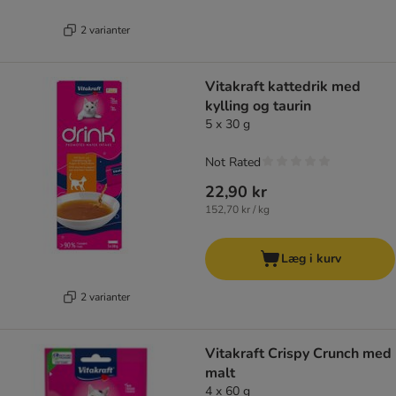
2 varianter
Vitakraft kattedrik med
kylling og taurin
5 x 30 g
Not Rated
22,90 kr
152,70 kr / kg
Læg i kurv
2 varianter
Vitakraft Crispy Crunch med
malt
4 x 60 g