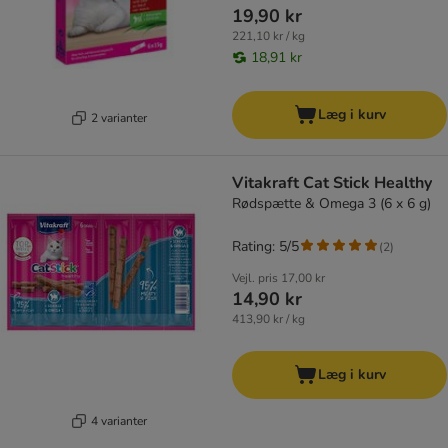
19,90 kr
221,10 kr / kg
18,91 kr
Læg i kurv
2 varianter
Vitakraft Cat Stick Healthy
Rødspætte & Omega 3 (6 x 6 g)
Rating: 5/5
(
2
)
Vejl. pris
17,00 kr
14,90 kr
413,90 kr / kg
Læg i kurv
4 varianter