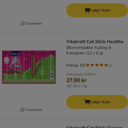
Læg i kurv
8 varianter
Vitakraft Cat Stick Healthy
Økonomipakke: Kylling &
Kattegræs (12 x 6 g)
Rating: 5/5
(
2
)
Individuelt
29,80 kr
27,90 kr
387,50 kr / kg
Læg i kurv
4 varianter