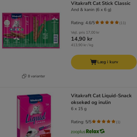
Vitakraft Cat Stick Classic
And & kanin (6 x 6 g)
Rating: 4.6/5
(
11
)
Vejl. pris
17,00 kr
14,90 kr
413,90 kr / kg
Læg i kurv
8 varianter
Vitakraft Cat Liquid-Snack
oksekød og inulin
6 x 15 g
Rating: 5/5
(
1
)