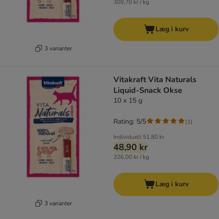
309,70 kr / kg
Læg i kurv
3 varianter
Vitakraft Vita Naturals
Liquid-Snack Okse
10 x 15 g
Rating: 5/5
(
1
)
Individuelt
51,80 kr
48,90 kr
326,00 kr / kg
Læg i kurv
3 varianter