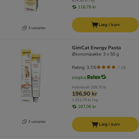
614,50 kr / kg
116,76 kr
Læg i kurv
3 varianter
GimCat Energy Pasta
Økonomipakke: 3 x 50 g
Rating: 3.7/5
(
3
)
Individuelt
209,70 kr
196,90 kr
1.312,70 kr / kg
187,06 kr
2 varianter
Læg i kurv