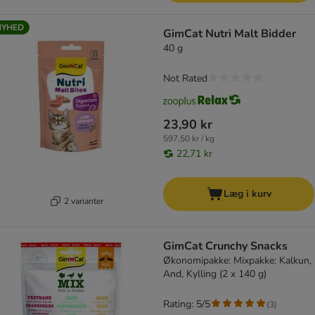
NYHED
GimCat Nutri Malt Bidder
40 g
Not Rated
23,90 kr
597,50 kr / kg
22,71 kr
Læg i kurv
2 varianter
GimCat Crunchy Snacks
Økonomipakke: Mixpakke: Kalkun,
And, Kylling (2 x 140 g)
Rating: 5/5
(
3
)