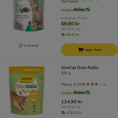
Not Rated
Individuelt
77,40 kr
69,90 kr
194,20 kr / kg
66,41 kr
2 varianter
Læg i kurv
GimCat Oste Rollis
425 g
Rating: 4.3/5
(
4
)
114,90 kr
270,40 kr / kg
109,16 kr