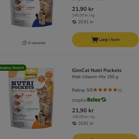
21,90 kr
146,00 kr / kg
20,81 kr
Læg i kurv
6 varianter
ooplus favorit
GimCat Nutri Pockets
Malt-Vitamin-Mix 150 g
Rating: 5/5
(
5
)
21,90 kr
146,00 kr / kg
20,81 kr