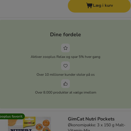
Læg i kurv
Dine fordele
Aktiver zooplus Relax og spar 5% hver gang
Over 10 millioner kunder stoler på os
Over 8.000 produkter at vælge imellem
ooplus favorit
GimCat Nutri Pockets
Økonomipakke: 3 x 150 g Malt-
Vitamin-Mix