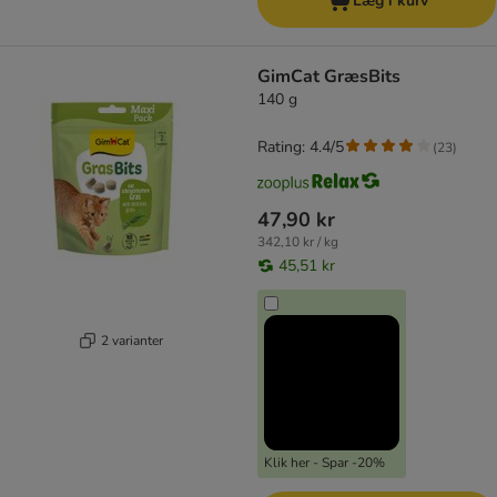
Læg i kurv
GimCat GræsBits
140 g
Rating: 4.4/5
(
23
)
47,90 kr
342,10 kr / kg
45,51 kr
2 varianter
Klik her - Spar -20%