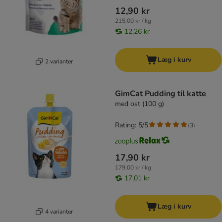
12,90 kr
215,00 kr / kg
12,26 kr
Læg i kurv
2 varianter
GimCat Pudding til katte
med ost (100 g)
Rating: 5/5
(
3
)
17,90 kr
179,00 kr / kg
17,01 kr
Læg i kurv
4 varianter