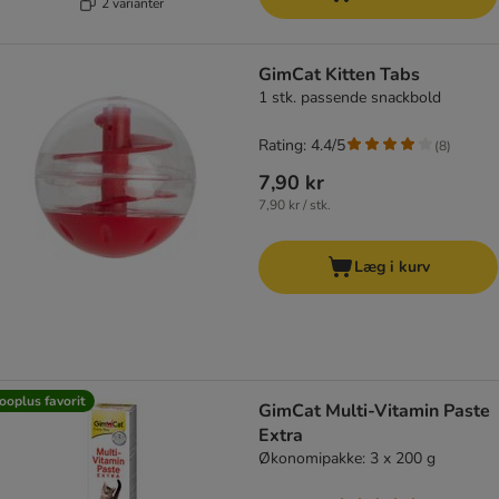
2 varianter
GimCat Kitten Tabs
1 stk. passende snackbold
Rating: 4.4/5
(
8
)
7,90 kr
7,90 kr / stk.
Læg i kurv
ooplus favorit
GimCat Multi-Vitamin Paste
Extra
Økonomipakke: 3 x 200 g