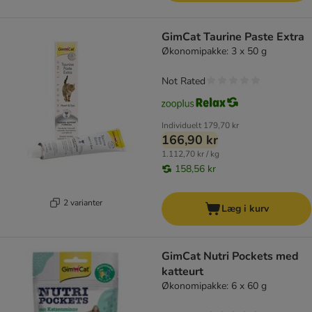
GimCat Taurine Paste Extra
Økonomipakke: 3 x 50 g
Not Rated
Individuelt
179,70 kr
166,90 kr
1.112,70 kr / kg
158,56 kr
2 varianter
Læg i kurv
GimCat Nutri Pockets med
katteurt
Økonomipakke: 6 x 60 g