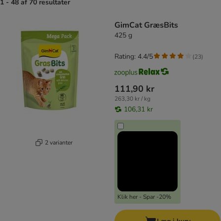
1 - 48 af 70 resultater
product items have been changed
GimCat GræsBits
425 g
Rating: 4.4/5
(
23
)
111,90 kr
263,30 kr / kg
106,31 kr
2 varianter
Klik her - Spar -20%