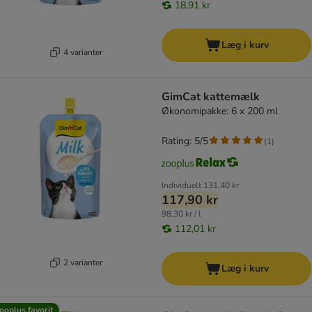
18,91 kr
Læg i kurv
4 varianter
GimCat kattemælk
Økonomipakke: 6 x 200 ml
Rating: 5/5
(
1
)
Individuelt
131,40 kr
117,90 kr
98,30 kr / l
112,01 kr
2 varianter
Læg i kurv
ooplus favorit