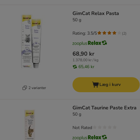
GimCat Relax Pasta
50 g
Rating: 3.5/5
(
2
)
68,90 kr
1.378,00 kr / kg
65,46 kr
Læg i kurv
2 varianter
GimCat Taurine Paste Extra
50 g
Not Rated