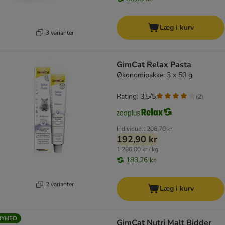
Læg i kurv
3 varianter
GimCat Relax Pasta
Økonomipakke: 3 x 50 g
Rating: 3.5/5
(
2
)
Individuelt
206,70 kr
192,90 kr
1.286,00 kr / kg
183,26 kr
2 varianter
Læg i kurv
NYHED
GimCat Nutri Malt Bidder