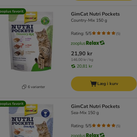
ooplus favorit
GimCat Nutri Pockets
Country-Mix 150 g
Rating: 5/5
(
5
)
21,90 kr
146,00 kr / kg
20,81 kr
Læg i kurv
6 varianter
ooplus favorit
GimCat Nutri Pockets
Sea-Mix 150 g
Rating: 5/5
(
5
)