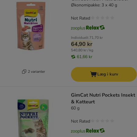
Økonomipakke: 3 x 40 g
Not Rated
Individuelt
71,70 kr
64,90 kr
540,80 kr / kg
61,66 kr
2 varianter
Læg i kurv
GimCat Nutri Pockets Insekt
& Katteurt
60 g
Not Rated