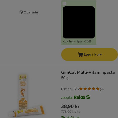
2 varianter
Klik her - Spar -20%
Læg i kurv
GimCat Multi-Vitaminpasta
50 g
Rating: 5/5
(
4
)
38,90 kr
778,00 kr / kg
36,96 kr