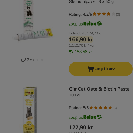
Økonomipakke: 3 x 50 g
Rating: 4.3/5
(
3
)
Individuelt
179,70 kr
166,90 kr
1.112,70 kr / kg
158,56 kr
2 varianter
Læg i kurv
GimCat Oste & Biotin Pasta
200 g
Rating: 5/5
(
3
)
122,90 kr