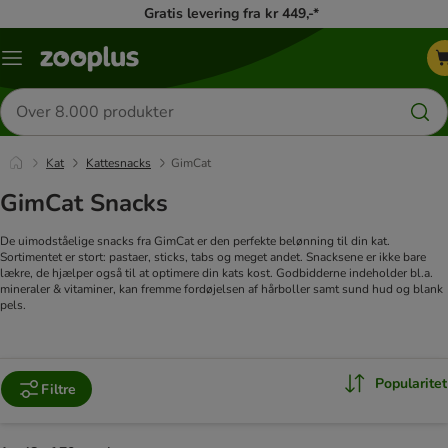
Gratis levering fra kr 449,-*
Menu
kategori
Søg
efter
produkter
Kat
Kattesnacks
GimCat
GimCat Snacks
De uimodståelige snacks fra GimCat er den perfekte belønning til din kat.
Sortimentet er stort: pastaer, sticks, tabs og meget andet. Snacksene er ikke bare
lækre, de hjælper også til at optimere din kats kost. Godbidderne indeholder bl.a.
mineraler & vitaminer, kan fremme fordøjelsen af hårboller samt sund hud og blank
pels.
Popularitet
Filtre