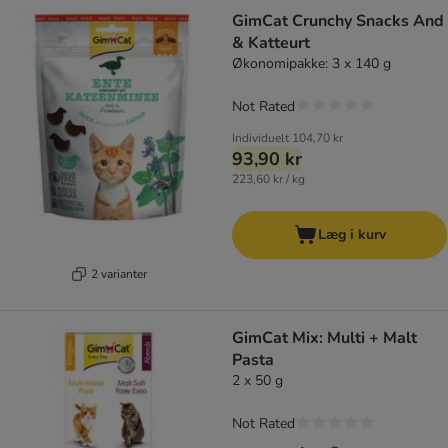
GimCat Crunchy Snacks And
& Katteurt
Økonomipakke: 3 x 140 g
Not Rated
Individuelt
104,70 kr
93,90 kr
223,60 kr / kg
Læg i kurv
2 varianter
GimCat Mix: Multi + Malt
Pasta
2 x 50 g
Not Rated