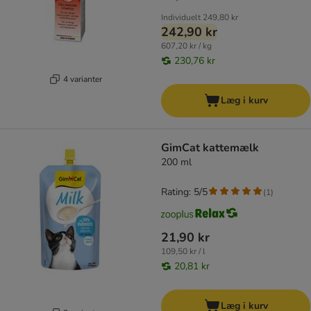
Individuelt
249,80 kr
242,90 kr
607,20 kr / kg
230,76 kr
4 varianter
Læg i kurv
GimCat kattemælk
200 ml
Rating: 5/5
(
1
)
21,90 kr
109,50 kr / l
20,81 kr
Læg i kurv