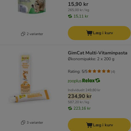
15,90 kr
265,00 kr / kg
15,11 kr
Læg i kurv
2 varianter
GimCat Multi-Vitaminpasta
Økonomipakke: 2 x 200 g
Rating: 5/5
(
4
)
Individuelt
249,80 kr
234,90 kr
587,20 kr / kg
223,16 kr
3 varianter
Læg i kurv