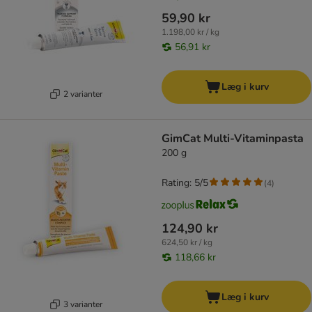
59,90 kr
1.198,00 kr / kg
56,91 kr
Læg i kurv
2 varianter
GimCat Multi-Vitaminpasta
200 g
Rating: 5/5
(
4
)
124,90 kr
624,50 kr / kg
118,66 kr
Læg i kurv
3 varianter