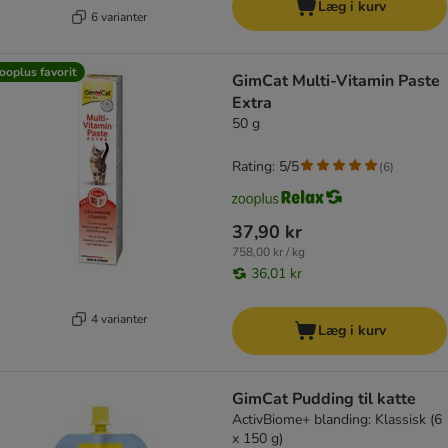
Læg i kurv
6 varianter
ooplus favorit
GimCat Multi-Vitamin Paste
Extra
50 g
Rating: 5/5
(
6
)
37,90 kr
758,00 kr / kg
36,01 kr
4 varianter
Læg i kurv
GimCat Pudding til katte
ActivBiome+ blanding: Klassisk (6
x 150 g)