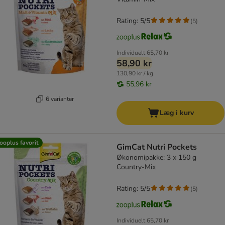
Rating: 5/5
(
5
)
Individuelt
65,70 kr
58,90 kr
130,90 kr / kg
55,96 kr
6 varianter
Læg i kurv
ooplus favorit
GimCat Nutri Pockets
Økonomipakke: 3 x 150 g
Country-Mix
Rating: 5/5
(
5
)
Individuelt
65,70 kr