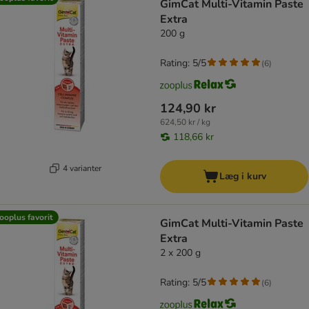
GimCat Multi-Vitamin Paste
Extra
200 g
Rating: 5/5
(
6
)
124,90 kr
624,50 kr / kg
118,66 kr
4 varianter
Læg i kurv
ooplus favorit
GimCat Multi-Vitamin Paste
Extra
2 x 200 g
Rating: 5/5
(
6
)