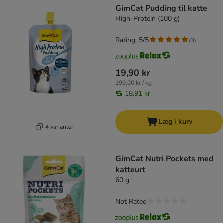
GimCat Pudding til katte
High-Protein (100 g)
Rating: 5/5
(
3
)
19,90 kr
199,00 kr / kg
18,91 kr
Læg i kurv
4 varianter
GimCat Nutri Pockets med
katteurt
60 g
Not Rated