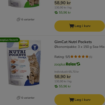
58,90 kr
130,90 kr / kg
55,96 kr
6 varianter
Læg i kurv
ooplus favorit
GimCat Nutri Pockets
Økonomipakke: 3 x 150 g Sea-Mix
Rating: 5/5
(
5
)
Individuelt
65,70 kr
58,90 kr
130,90 kr / kg
55,96 kr
6 varianter
Læg i kurv