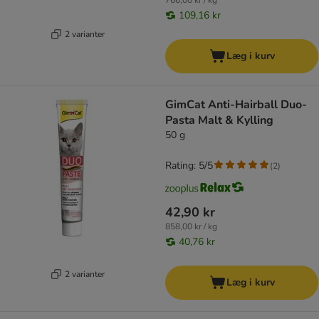
766,00 kr / kg
109,16 kr
2 varianter
Læg i kurv
GimCat Anti-Hairball Duo-
Pasta Malt & Kylling
50 g
Rating: 5/5
(
2
)
42,90 kr
858,00 kr / kg
40,76 kr
2 varianter
Læg i kurv