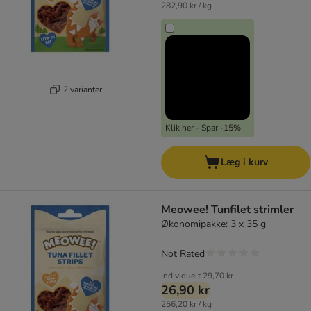
282,90 kr / kg
2 varianter
Klik her - Spar -15%
Læg i kurv
Meowee! Tunfilet strimler
Økonomipakke: 3 x 35 g
Not Rated
Individuelt
29,70 kr
26,90 kr
256,20 kr / kg