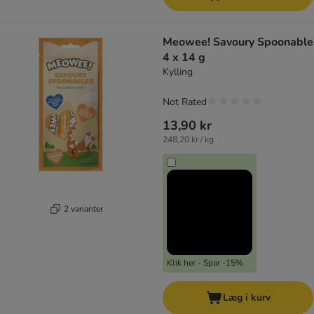
Meowee! Savoury Spoonable
4 x 14 g
Kylling
Not Rated
13,90 kr
248,20 kr / kg
2 varianter
Klik her - Spar -15%
Læg i kurv