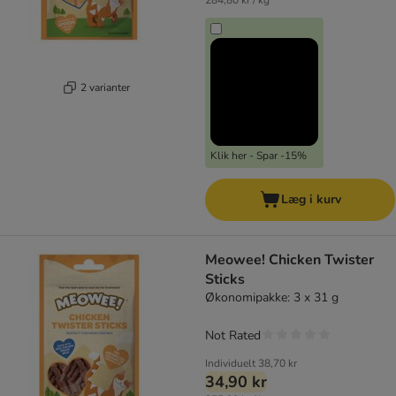
284,80 kr / kg
2 varianter
Klik her - Spar -15%
Læg i kurv
Meowee! Chicken Twister
Sticks
Økonomipakke: 3 x 31 g
Not Rated
Individuelt
38,70 kr
34,90 kr