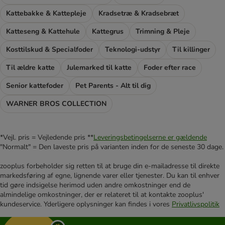
Kattebakke & Kattepleje
Kradsetræ & Kradsebræt
Katteseng & Kattehule
Kattegrus
Trimning & Pleje
Kosttilskud & Specialfoder
Teknologi-udstyr
Til killinger
Til ældre katte
Julemarked til katte
Foder efter race
Senior kattefoder
Pet Parents - Alt til dig
WARNER BROS COLLECTION
*Vejl. pris = Vejledende pris **
Leveringsbetingelserne er gældende
"Normalt" = Den laveste pris på varianten inden for de seneste 30 dage.
zooplus forbeholder sig retten til at bruge din e-mailadresse til direkte
markedsføring af egne, lignende varer eller tjenester. Du kan til enhver
tid gøre indsigelse herimod uden andre omkostninger end de
almindelige omkostninger, der er relateret til at kontakte zooplus'
kundeservice. Yderligere oplysninger kan findes i vores
Privatlivspolitik