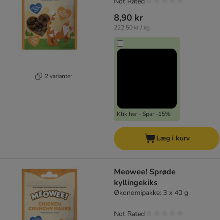
Not Rated
8,90 kr
222,50 kr / kg
2 varianter
Klik her - Spar -15%
Læg i kurv
Meowee! Sprøde
kyllingekiks
Økonomipakke: 3 x 40 g
Not Rated