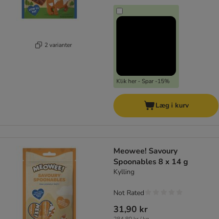
2 varianter
Klik her - Spar -15%
Læg i kurv
Meowee! Savoury
Spoonables 8 x 14 g
Kylling
Not Rated
31,90 kr