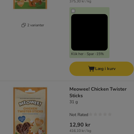
375,30 kr / kg
2 varianter
Klik her - Spar -15%
Læg i kurv
Meowee! Chicken Twister
Sticks
31 g
Not Rated
12,90 kr
416,10 kr / kg