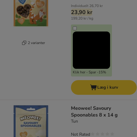
Individuelt
26,70 kr
23,90 kr
199,20 kr / kg
2 varianter
Klik her - Spar -15%
Læg i kurv
Meowee! Savoury
Spoonables 8 x 14 g
Tun
Not Rated