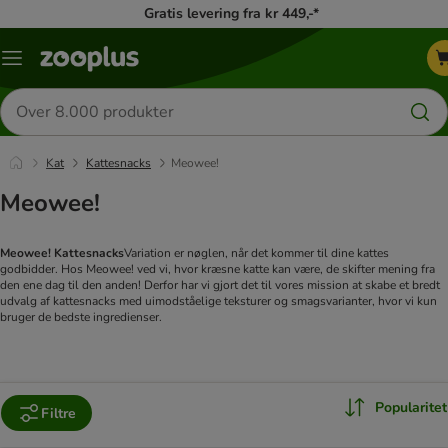
Gratis levering fra kr 449,-*
Menu
kategori
Søg
efter
produkter
Kat
Kattesnacks
Meowee!
Meowee!
Meowee! Kattesnacks
Variation er nøglen, når det kommer til dine kattes
godbidder. Hos Meowee! ved vi, hvor kræsne katte kan være, de skifter mening fra
den ene dag til den anden! Derfor har vi gjort det til vores mission at skabe et bredt
udvalg af kattesnacks med uimodståelige teksturer og smagsvarianter, hvor vi kun
bruger de bedste ingredienser.
Popularitet
Filtre