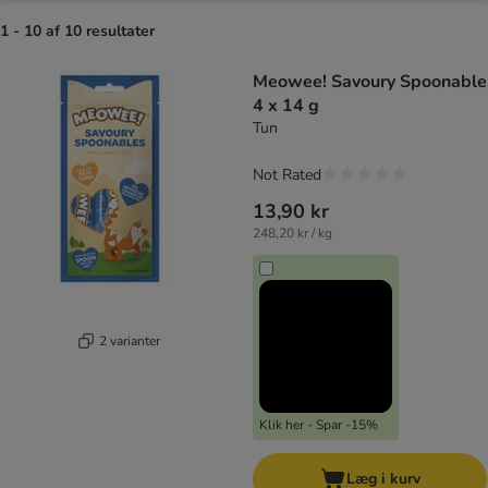
1 - 10 af 10 resultater
product items have been changed
Meowee! Savoury Spoonable
4 x 14 g
Tun
Not Rated
13,90 kr
248,20 kr / kg
2 varianter
Klik her - Spar -15%
Læg i kurv