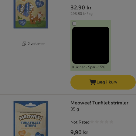
32,90 kr
293,80 kr / kg
2 varianter
Klik her - Spar -15%
Læg i kurv
Meowee! Tunfilet strimler
35 g
Not Rated
9,90 kr