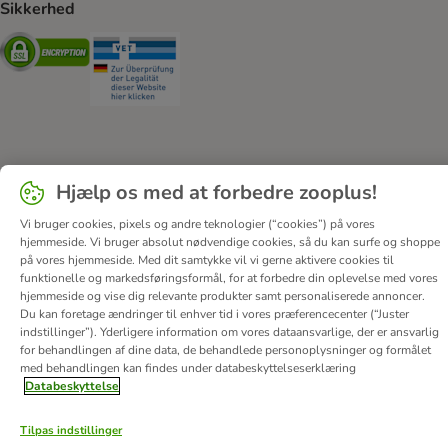
Sikkerhed
Security
Security
Om os
Job hos zooplus
Firmaoplysninger
Hjælp os med at forbedre zooplus!
Forordning om digitale tjenester
Generelle vilkår
Vi bruger cookies, pixels og andre teknologier (“cookies”) på vores
Fortryd aftale
Betaling
Levering
Databeskyttelse
hjemmeside. Vi bruger absolut nødvendige cookies, så du kan surfe og shoppe
Tilgængelighedserklæring
Corporate Website
på vores hjemmeside. Med dit samtykke vil vi gerne aktivere cookies til
funktionelle og markedsføringsformål, for at forbedre din oplevelse med vores
© zooplus SE
2026
hjemmeside og vise dig relevante produkter samt personaliserede annoncer.
Du kan foretage ændringer til enhver tid i vores præferencecenter (“Juster
indstillinger”). Yderligere information om vores dataansvarlige, der er ansvarlig
for behandlingen af ​​dine data, de behandlede personoplysninger og formålet
med behandlingen kan findes under databeskyttelseserklæring
Databeskyttelse
Tilpas indstillinger