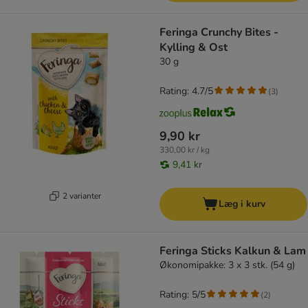
Feringa Crunchy Bites -
Kylling & Ost
30 g
Rating: 4.7/5
(
3
)
9,90 kr
330,00 kr / kg
9,41 kr
2 varianter
Læg i kurv
Feringa Sticks Kalkun & Lam
Økonomipakke: 3 x 3 stk. (54 g)
Rating: 5/5
(
2
)