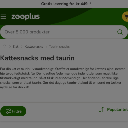
Gratis levering fra kr 449,-*
Menu
kategori
Søg
efter
produkter
Kat
Kattesnacks
Taurin snacks
Kattesnacks med taurin
For din kat er taurin livsnødvendigt. Stoffet er uundværligt for kattens øjne, nerver,
hjerte og fedtstofskifte. Den daglige fodermængde indeholder som regel ikke
tilstrækkeligt med taurin, så et tilskud er nødvendigt. Her finder du forskellige
snacks, som er tilsat taurin. Gør det daglige taurin-tilskud til en sund og lækker
nydelse for din kat!
Popularitet
Filtre