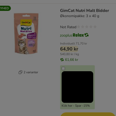
NYHED
GimCat Nutri Malt Bidder
Økonomipakke: 3 x 40 g
Not Rated
Individuelt
71,70 kr
64,90 kr
540,80 kr / kg
61,66 kr
2 varianter
Klik her - Spar -15%