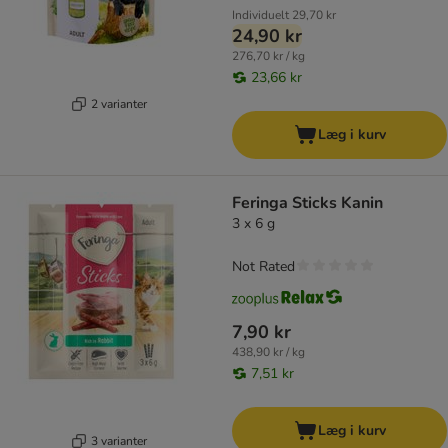
Individuelt
29,70 kr
24,90 kr
276,70 kr / kg
23,66 kr
2 varianter
Læg i kurv
Feringa Sticks Kanin
3 x 6 g
Not Rated
7,90 kr
438,90 kr / kg
7,51 kr
Læg i kurv
3 varianter