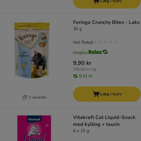
Læg i kurv
Feringa Crunchy Bites - Laks
30 g
Not Rated
9,90 kr
330,00 kr / kg
9,41 kr
Læg i kurv
2 varianter
Vitakraft Cat Liquid-Snack
med kylling + taurin
6 x 15 g