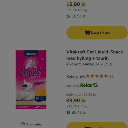
19,90 kr
368,50 kr / kg
18,91 kr
Læg i kurv
Vitakraft Cat Liquid-Snack
med kylling + taurin
Økonomipakke: 24 x 15 g
Rating: 5/5
(
12
)
Individuelt
99,60 kr
89,90 kr
249,70 kr / kg
85,41 kr
2 varianter