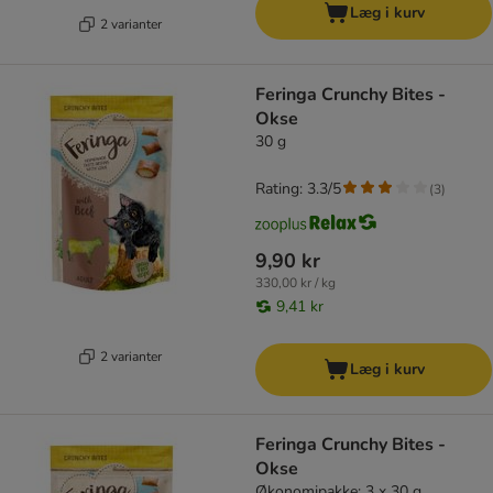
Læg i kurv
2 varianter
Feringa Crunchy Bites -
Okse
30 g
Rating: 3.3/5
(
3
)
9,90 kr
330,00 kr / kg
9,41 kr
2 varianter
Læg i kurv
Feringa Crunchy Bites -
Okse
Økonomipakke: 3 x 30 g