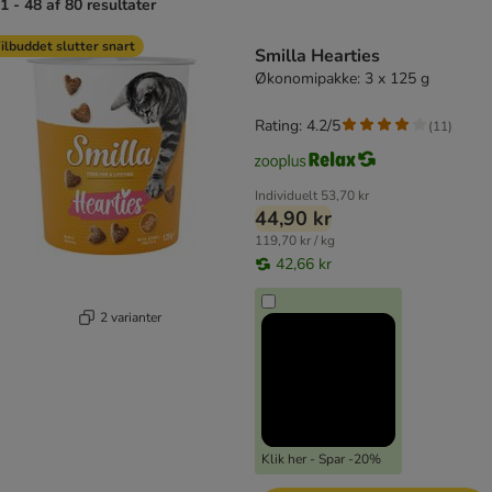
1 - 48 af 80 resultater
product items have been changed
ilbuddet slutter snart
Smilla Hearties
Økonomipakke: 3 x 125 g
Rating: 4.2/5
(
11
)
Individuelt
53,70 kr
44,90 kr
119,70 kr / kg
42,66 kr
2 varianter
Klik her - Spar -20%