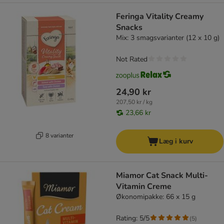
Feringa Vitality Creamy
Snacks
Mix: 3 smagsvarianter (12 x 10 g)
Not Rated
24,90 kr
207,50 kr / kg
23,66 kr
8 varianter
Læg i kurv
Miamor Cat Snack Multi-
Vitamin Creme
Økonomipakke: 66 x 15 g
Rating: 5/5
(
5
)