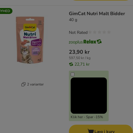
NYHED
GimCat Nutri Malt Bidder
40 g
Not Rated
23,90 kr
597,50 kr / kg
22,71 kr
2 varianter
Klik her - Spar -15%
Læg i kurv