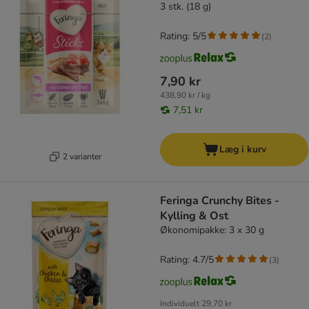
3 stk. (18 g)
Rating: 5/5
(
2
)
7,90 kr
438,90 kr / kg
7,51 kr
Læg i kurv
2 varianter
Feringa Crunchy Bites -
Kylling & Ost
Økonomipakke: 3 x 30 g
Rating: 4.7/5
(
3
)
Individuelt
29,70 kr