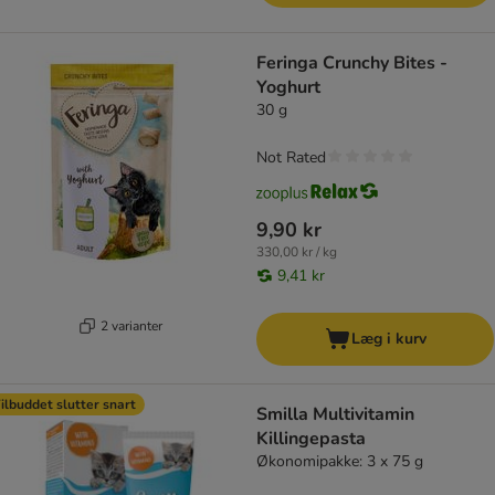
Feringa Crunchy Bites -
Yoghurt
30 g
Not Rated
9,90 kr
330,00 kr / kg
9,41 kr
2 varianter
Læg i kurv
ilbuddet slutter snart
Smilla Multivitamin
Killingepasta
Økonomipakke: 3 x 75 g