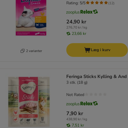
Rating: 5/5
(
12
)
24,90 kr
276,70 kr / kg
23,66 kr
Læg i kurv
2 varianter
Feringa Sticks Kylling & And
3 stk. (18 g)
Not Rated
7,90 kr
438,90 kr / kg
7,51 kr