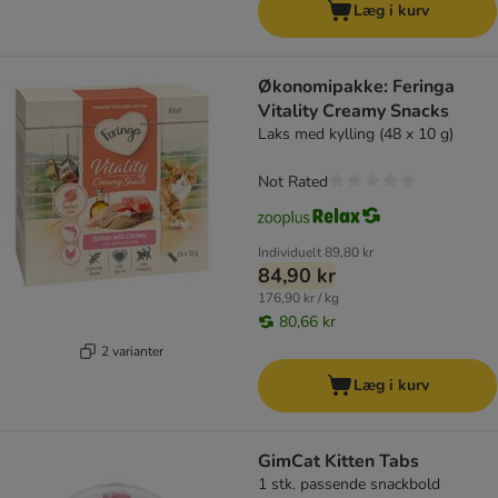
Læg i kurv
Økonomipakke: Feringa
Vitality Creamy Snacks
Laks med kylling (48 x 10 g)
Not Rated
Individuelt
89,80 kr
84,90 kr
176,90 kr / kg
80,66 kr
2 varianter
Læg i kurv
GimCat Kitten Tabs
1 stk. passende snackbold