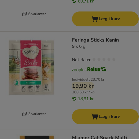
60,71 kr
6 varianter
Læg i kurv
Feringa Sticks Kanin
9 x 6 g
Not Rated
Individuelt
23,70 kr
19,90 kr
368,50 kr / kg
18,91 kr
3 varianter
Læg i kurv
Miamor Cat Snack Multi-