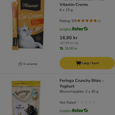
Vitamin Creme
6 x 15 g
Rating: 5/5
(
5
)
16,90 kr
187,80 kr / kg
16,06 kr
Læg i kurv
6 varianter
Feringa Crunchy Bites -
Yoghurt
Økonomipakke: 3 x 30 g
Not Rated