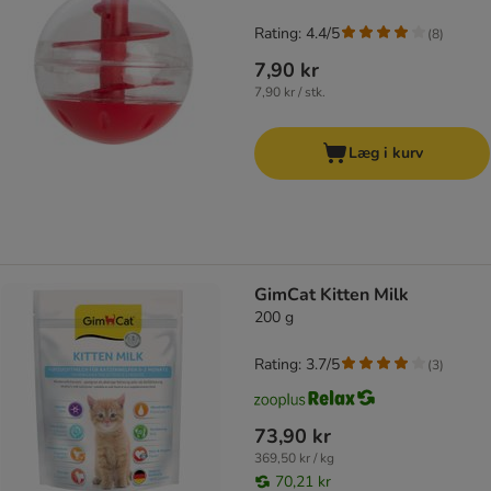
Rating: 4.4/5
(
8
)
7,90 kr
7,90 kr / stk.
Læg i kurv
GimCat Kitten Milk
200 g
Rating: 3.7/5
(
3
)
73,90 kr
369,50 kr / kg
70,21 kr