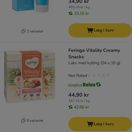
34,90 kr
465,30 kr / kg
33,16 kr
Læg i kurv
2 varianter
Feringa Vitality Creamy
Snacks
Laks med kylling (24 x 10 g)
Not Rated
44,90 kr
187,10 kr / kg
42,66 kr
8 varianter
Læg i kurv