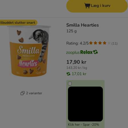
Læg i kurv
ilbuddet slutter snart
Smilla Hearties
125 g
Rating: 4.2/5
(
11
)
17,90 kr
143,20 kr / kg
17,01 kr
2 varianter
Klik her - Spar -20%