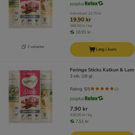
Individuelt
23,70 kr
19,90 kr
368,50 kr / kg
18,91 kr
2 varianter
Læg i kurv
Feringa Sticks Kalkun & Lam
3 stk. (18 g)
Rating: 5/5
(
2
)
7,90 kr
438,90 kr / kg
7,51 kr