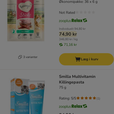
Økonomipakke: 36 x 6 g
Not Rated
Individuelt
94,80 kr
74,90 kr
346,80 kr / kg
71,16 kr
3 varianter
Læg i kurv
Smilla Multivitamin
Killingepasta
75 g
Rating: 5/5
(
1
)