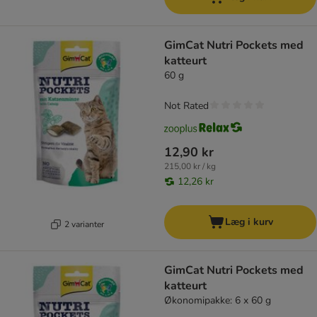
GimCat Nutri Pockets med
katteurt
60 g
Not Rated
12,90 kr
215,00 kr / kg
12,26 kr
Læg i kurv
2 varianter
GimCat Nutri Pockets med
katteurt
Økonomipakke: 6 x 60 g