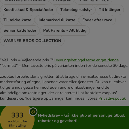
Kosttilskud & Specialfoder
Teknologi-udstyr
Til killinger
Til ældre katte
Julemarked til katte
Foder efter race
Senior kattefoder
Pet Parents - Alt til dig
WARNER BROS COLLECTION
*Vejl. pris = Vejledende pris **
Leveringsbetingelserne er gældende
"Normalt" = Den laveste pris på varianten inden for de seneste 30 dage.
zooplus forbeholder sig retten til at bruge din e-mailadresse til direkte
markedsføring af egne, lignende varer eller tjenester. Du kan til enhver
tid gøre indsigelse herimod uden andre omkostninger end de
almindelige omkostninger, der er relateret til at kontakte zooplus'
kundeservice. Yderligere oplysninger kan findes i vores
Privatlivspolitik
333
Nyhedsbrev – Gå ikke glip af personlige tilbud,
rabatter og gavekort!
zooPoint for
tilmelding