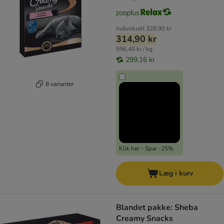
Individuelt
328,90 kr
314,90 kr
596,40 kr / kg
299,16 kr
8 varianter
Klik her - Spar -25%
Læg i kurv
Blandet pakke: Sheba
Creamy Snacks