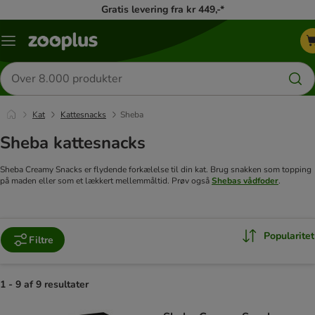
Gratis levering fra kr 449,-*
Menu
kategori
Søg
efter
produkter
Kat
Kattesnacks
Sheba
Sheba kattesnacks
Sheba Creamy Snacks er flydende forkælelse til din kat. Brug snakken som topping
på maden eller som et lækkert mellemmåltid. Prøv også
Shebas vådfoder
.
Popularitet
Filtre
1 - 9 af 9 resultater
product items have been changed