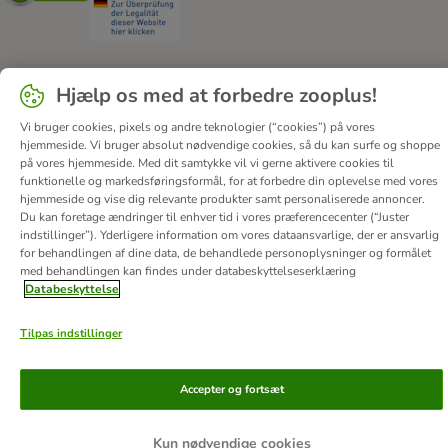
Hjælp os med at forbedre zooplus!
Om os
Job hos zooplus
Firmaoplysninger
Vi bruger cookies, pixels og andre teknologier (“cookies”) på vores
Forordning om digitale tjenester
Generelle vilkår
hjemmeside. Vi bruger absolut nødvendige cookies, så du kan surfe og shoppe
Fortryd aftale
Betaling
Levering
Databeskyttelse
på vores hjemmeside. Med dit samtykke vil vi gerne aktivere cookies til
funktionelle og markedsføringsformål, for at forbedre din oplevelse med vores
Tilgængelighedserklæring
Corporate Website
hjemmeside og vise dig relevante produkter samt personaliserede annoncer.
Du kan foretage ændringer til enhver tid i vores præferencecenter (“Juster
© zooplus SE
2026
indstillinger”). Yderligere information om vores dataansvarlige, der er ansvarlig
for behandlingen af ​​dine data, de behandlede personoplysninger og formålet
med behandlingen kan findes under databeskyttelseserklæring
Databeskyttelse
Tilpas indstillinger
Accepter og fortsæt
Kun nødvendige cookies