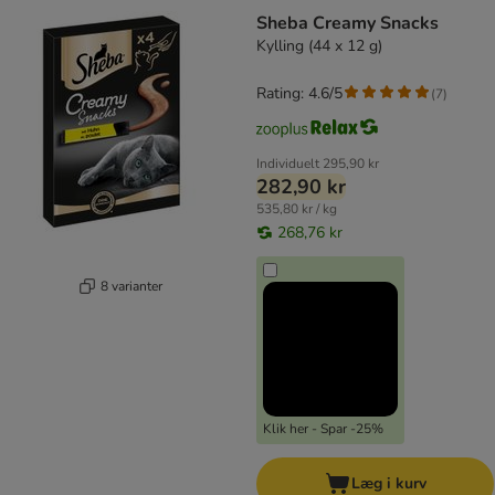
Sheba Creamy Snacks
Kylling (44 x 12 g)
Rating: 4.6/5
(
7
)
Individuelt
295,90 kr
282,90 kr
535,80 kr / kg
268,76 kr
8 varianter
Klik her - Spar -25%
Læg i kurv