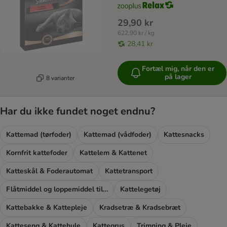
29,90 kr
622,90 kr / kg
28,41 kr
Fortæl mig, når den er
på lager
8 varianter
Har du ikke fundet noget endnu?
Kattemad (tørfoder)
Kattemad (vådfoder)
Kattesnacks
Kornfrit kattefoder
Kattelem & Kattenet
Katteskål & Foderautomat
Kattetransport
Flåtmiddel og loppemiddel til katte
Kattelegetøj
Kattebakke & Kattepleje
Kradsetræ & Kradsebræt
Katteseng & Kattehule
Kattegrus
Trimning & Pleje