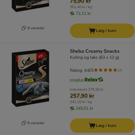
75,90 kr
351,40 kr / kg
72,11 kr
8 varianter
Læg i kurv
Sheba Creamy Snacks
Kylling og laks (63 x 12 g)
Rating: 4.6/5
(
7
)
Individuelt
279,30 kr
257,90 kr
341,10 kr / kg
245,01 kr
8 varianter
Læg i kurv