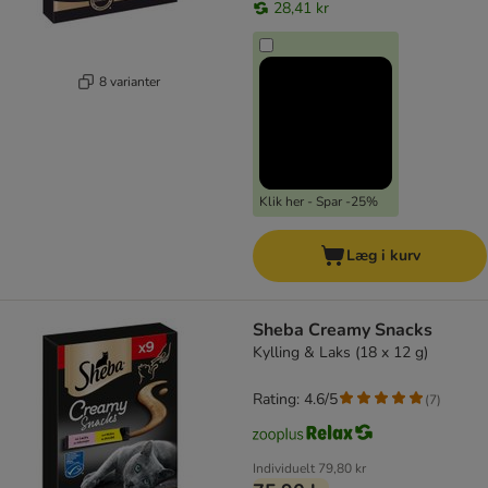
28,41 kr
8 varianter
Klik her - Spar -25%
Læg i kurv
Sheba Creamy Snacks
Kylling & Laks (18 x 12 g)
Rating: 4.6/5
(
7
)
Individuelt
79,80 kr