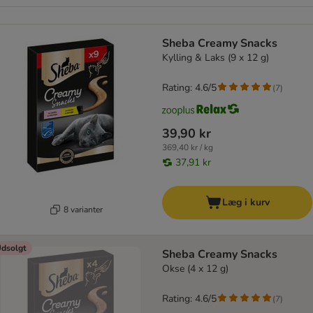
Sheba Creamy Snacks
Kylling & Laks (9 x 12 g)
Rating: 4.6/5
(
7
)
39,90 kr
369,40 kr / kg
37,91 kr
Læg i kurv
8 varianter
dsolgt
Sheba Creamy Snacks
Okse (4 x 12 g)
Rating: 4.6/5
(
7
)