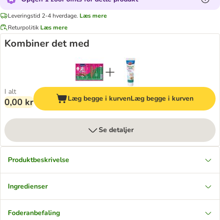
Leveringstid 2-4 hverdage.
Læs mere
Returpolitik
Læs mere
Kombiner det med
I alt
Læg begge i kurven
Læg begge i kurven
0,00 kr
Se detaljer
Produktbeskrivelse
Ingredienser
Foderanbefaling