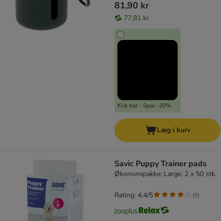
81,90 kr
77,81 kr
Klik her - Spar -30%
Læg i kurv
Savic Puppy Trainer pads
Økonomipakke: Large: 2 x 50 stk.
Rating: 4.4/5
(
9
)