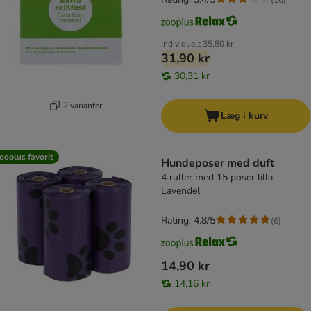
Individuelt
35,80 kr
31,90 kr
30,31 kr
2 varianter
Læg i kurv
ooplus favorit
Hundeposer med duft
4 ruller med 15 poser lilla,
Lavendel
Rating: 4.8/5
(
6
)
14,90 kr
14,16 kr