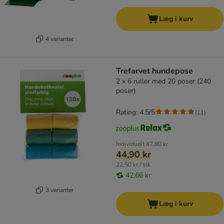
Læg i kurv
4 varianter
Trefarvet hundepose
2 x 6 ruller med 20 poser (240
poser)
Rating: 4.5/5
(
11
)
Individuelt
47,80 kr
44,90 kr
22,50 kr / stk.
42,66 kr
3 varianter
Læg i kurv