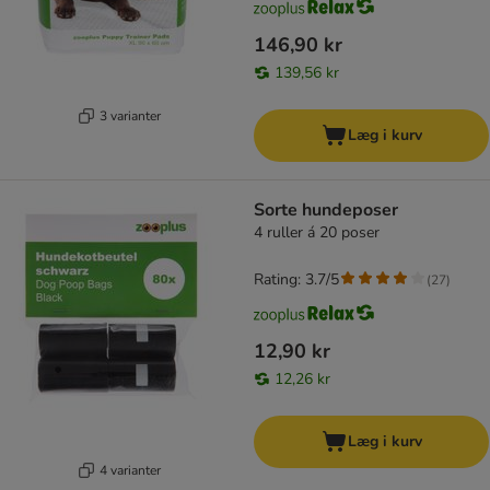
146,90 kr
139,56 kr
3 varianter
Læg i kurv
Sorte hundeposer
4 ruller á 20 poser
Rating: 3.7/5
(
27
)
12,90 kr
12,26 kr
Læg i kurv
4 varianter