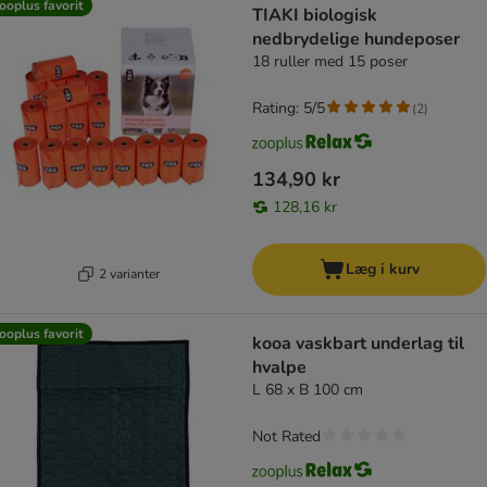
ooplus favorit
TIAKI biologisk
nedbrydelige hundeposer
18 ruller med 15 poser
Rating: 5/5
(
2
)
134,90 kr
128,16 kr
Læg i kurv
2 varianter
ooplus favorit
kooa vaskbart underlag til
hvalpe
L 68 x B 100 cm
Not Rated