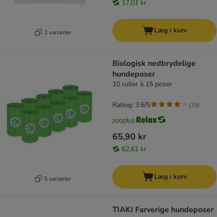
17,01 kr
Læg i kurv
2 varianter
Biologisk nedbrydelige
hundeposer
10 ruller à 15 poser
Rating: 3.6/5
(
39
)
65,90 kr
62,61 kr
Læg i kurv
5 varianter
TIAKI Farverige hundeposer