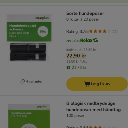
Sorte hundeposer
8 ruller á 20 poser
Rating: 3.7/5
(
27
)
Individuelt
25,80 kr
22,90 kr
11,50 kr / stk.
21,76 kr
4 varianter
Læg i kurv
Biologisk nedbrydelige
hundeposer med håndtag
100 poser
Rating: 3.4/5
(
16
)