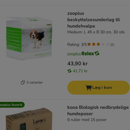
zooplus
beskyttelsesunderlag til
hundehvalpe
Medium: L 45 x B 30 cm, 30 stk.
Rating: 3/5
(
8
)
43,90 kr
41,71 kr
3 varianter
Læg i kurv
ooplus favorit
kooa Biologisk nedbrydelige
hundeposer
6 ruller med 15 poser