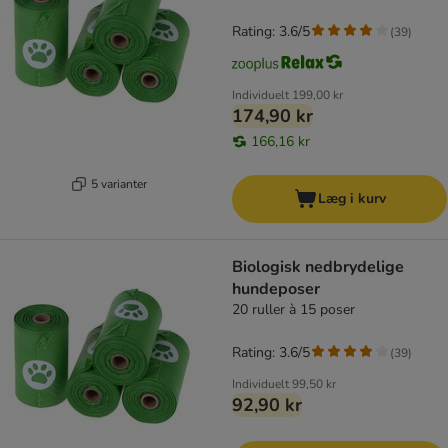
Rating: 3.6/5
(
39
)
Individuelt
199,00 kr
174,90 kr
166,16 kr
5 varianter
Læg i kurv
Biologisk nedbrydelige
hundeposer
20 ruller à 15 poser
Rating: 3.6/5
(
39
)
Individuelt
99,50 kr
92,90 kr