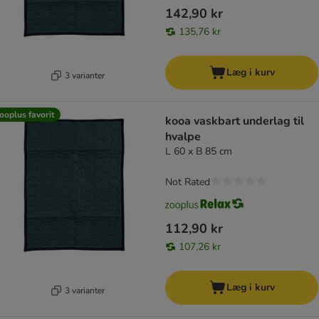
142,90 kr
135,76 kr
Læg i kurv
3 varianter
ooplus favorit
kooa vaskbart underlag til
hvalpe
L 60 x B 85 cm
Not Rated
112,90 kr
107,26 kr
Læg i kurv
3 varianter