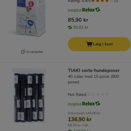
Rating: 4.4/5
(
9
)
85,90 kr
81,61 kr
Læg i kurv
6 varianter
TIAKI sorte hundeposer
40 ruller med 15 poser (600
poser)
Not Rated
Individuelt
145,80 kr
136,90 kr
68,50 kr / stk.