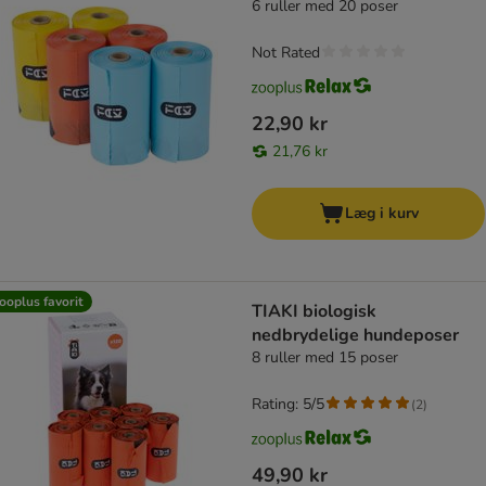
6 ruller med 20 poser
Not Rated
22,90 kr
21,76 kr
Læg i kurv
ooplus favorit
TIAKI biologisk
nedbrydelige hundeposer
8 ruller med 15 poser
Rating: 5/5
(
2
)
49,90 kr