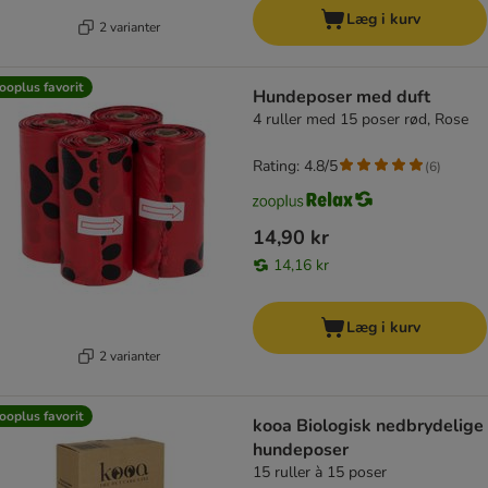
Læg i kurv
2 varianter
ooplus favorit
Hundeposer med duft
4 ruller med 15 poser rød, Rose
Rating: 4.8/5
(
6
)
14,90 kr
14,16 kr
Læg i kurv
2 varianter
ooplus favorit
kooa Biologisk nedbrydelige
hundeposer
15 ruller à 15 poser