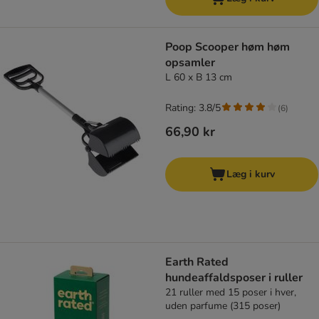
Poop Scooper høm høm
opsamler
L 60 x B 13 cm
Rating: 3.8/5
(
6
)
66,90 kr
Læg i kurv
Earth Rated
hundeaffaldsposer i ruller
21 ruller med 15 poser i hver,
uden parfume (315 poser)