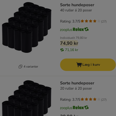
product items have been changed
Sorte hundeposer
40 ruller á 20 poser
Rating: 3.7/5
(
27
)
Individuelt
79,80 kr
74,90 kr
71,16 kr
Læg i kurv
4 varianter
Sorte hundeposer
20 ruller á 20 poser
Rating: 3.7/5
(
27
)