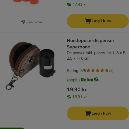
47,41 kr
Læg i kurv
2 varianter
Hundepose-dispenser
Superbone
Dispenser inkl. poserulle, L 8 x B
2,5 x H 6 cm
Rating: 5/5
(
4
)
19,90 kr
18,91 kr
Læg i kurv