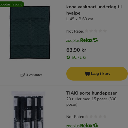
ooplus favorit
kooa vaskbart underlag til
hvalpe
L 45 x B 60 cm
Not Rated
63,90 kr
60,71 kr
Læg i kurv
3 varianter
TIAKI sorte hundeposer
20 ruller med 15 poser (300
poser)
Not Rated