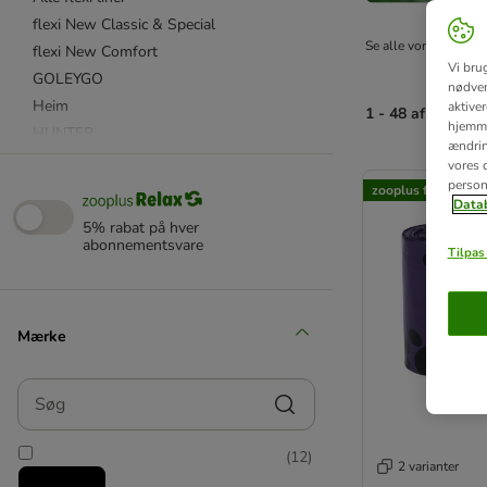
flexi New Classic & Special
Se alle vores hundesn
flexi New Comfort
Vi bru
GOLEYGO
nødven
Heim
aktive
1 - 48 af 267 res
hjemme
HUNTER
ændring
Hurtta
product items ha
vores d
person
Julius K9
zooplus favorit
Datab
KONG
5% rabat på hver
Max & Molly
abonnementsvare
Tilpas 
★ Nomad Tales
PetSafe
Ruffwear
Mærke
Rukka®
Trixie
Søg
Alle hundeseler
(
12
)
Alle hundehalsbånd
2 varianter