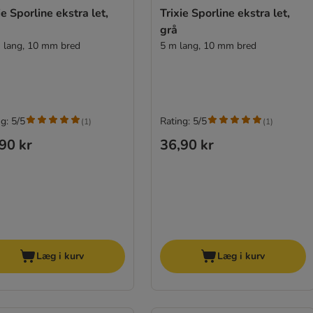
ie Sporline ekstra let,
Trixie Sporline ekstra let,
grå
 lang, 10 mm bred
5 m lang, 10 mm bred
g: 5/5
Rating: 5/5
(
1
)
(
1
)
90 kr
36,90 kr
Læg i kurv
Læg i kurv