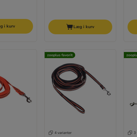
g i kurv
Læg i kurv
zooplus favorit
zooplu
4 varianter
3 