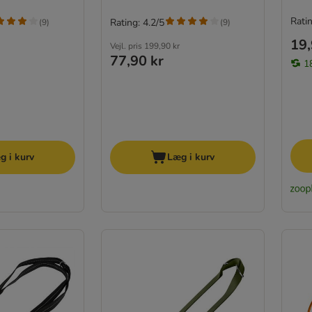
Ratin
Rating: 4.2/5
(
9
)
(
9
)
19,
Vejl. pris
199,90 kr
77,90 kr
1
g i kurv
Læg i kurv