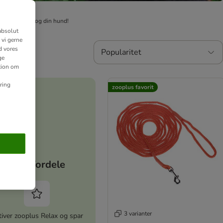
 noget for dig og din hund!
absolut
 vi gerne
d vores
Popularitet
ge
ation om
ring
zooplus favorit
Dine fordele
3 varianter
iver zooplus Relax og spar