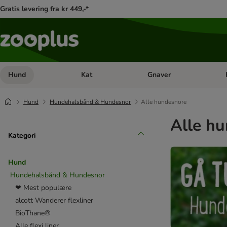
Gratis levering fra kr 449,-*
Hund
Kat
Gnaver
Åben kategori menu: Hund
Åben kategori menu: Kat
Åb
Hund
Hundehalsbånd & Hundesnor
Alle hundesnore
Alle h
Kategori
Hund
Hundehalsbånd & Hundesnor
❤ Mest populære
alcott Wanderer flexliner
BioThane®
Alle flexi liner