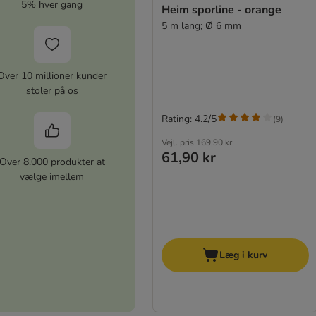
5% hver gang
Heim sporline - orange
5 m lang; Ø 6 mm
Over 10 millioner kunder
stoler på os
Rating: 4.2/5
(
9
)
Vejl. pris
169,90 kr
61,90 kr
Over 8.000 produkter at
vælge imellem
Læg i kurv