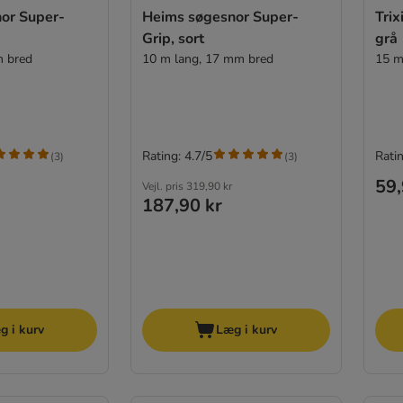
or Super-
Heims søgesnor Super-
Trix
Grip, sort
grå
m bred
10 m lang, 17 mm bred
15 m
Rating: 4.7/5
Ratin
(
3
)
(
3
)
59,
Vejl. pris
319,90 kr
187,90 kr
g i kurv
Læg i kurv