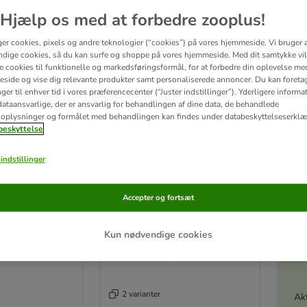
Hjælp os med at forbedre zooplus!
or - find alle kendte mærker, materialer, farver og længder. Der er helt sikkert også
ger cookies, pixels og andre teknologier (“cookies”) på vores hjemmeside. Vi bruger 
dige cookies, så du kan surfe og shoppe på vores hjemmeside. Med dit samtykke vil
re cookies til funktionelle og markedsføringsformål, for at forbedre din oplevelse me
ultater
side og vise dig relevante produkter samt personaliserede annoncer. Du kan foreta
er til enhver tid i vores præferencecenter (“Juster indstillinger”). Yderligere inform
ve been changed
ataansvarlige, der er ansvarlig for behandlingen af ​​dine data, de behandlede
oplysninger og formålet med behandlingen kan findes under databeskyttelseserklæ
zooplus favorit
eskyttelse
indstillinger
Accepter og fortsæt
Kun nødvendige cookies
2 varianter
Akt