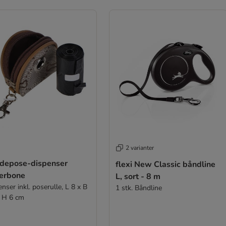
2 varianter
depose-dispenser
flexi New Classic båndline
erbone
L, sort - 8 m
nser inkl. poserulle, L 8 x B
1 stk. Båndline
x H 6 cm