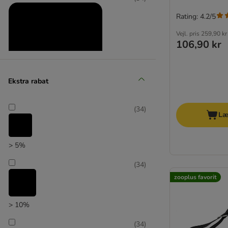
Rating: 4.2/5
Vejl. pris
259,90 kr
106,90 kr
Ekstra rabat
Produkter med ekstra rabat
(
34
)
Læ
(
37
)
> 5%
(
34
)
zooplus favorit
zooplus favorit
> 10%
(
34
)