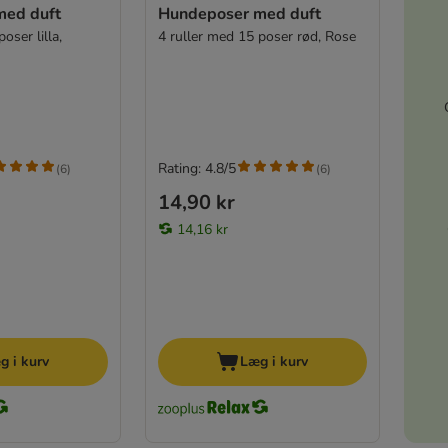
med duft
Hundeposer med duft
oser lilla,
4 ruller med 15 poser rød, Rose
Rating: 4.8/5
(
6
)
(
6
)
14,90 kr
14,16 kr
g i kurv
Læg i kurv