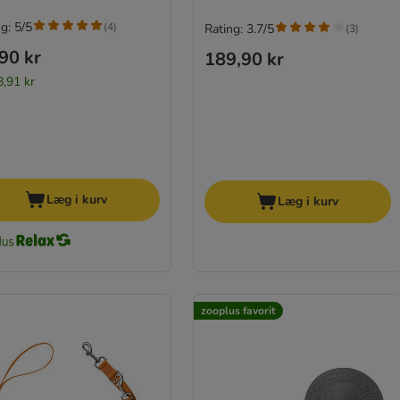
g: 5/5
(
4
)
Rating: 3.7/5
(
3
)
90 kr
189,90 kr
8,91 kr
Læg i kurv
Læg i kurv
zooplus favorit