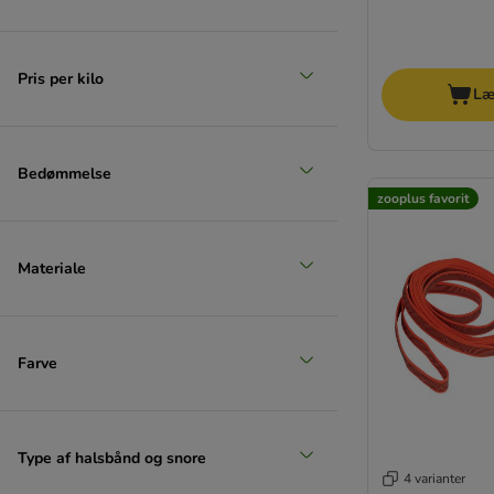
Pris per kilo
Læ
Bedømmelse
zooplus favorit
Materiale
Farve
Type af halsbånd og snore
4 varianter