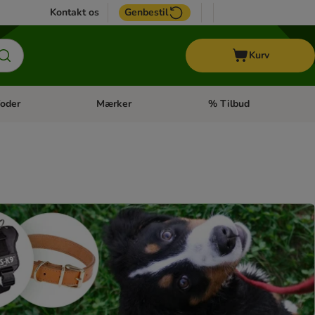
Kontakt os
Genbestil
Kurv
oder
Mærker
% Tilbud
tegori menu: Hest
Åben kategori menu: Diætfoder
Åben kategori menu: Mærk