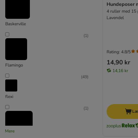
Alle hundesnore
Hundeposer 
Økonomisæt: Snor/ halsbånd
4 ruller med 15 p
Lædersnor
Lavendel
Læderhalsbånd
Baskerville
Nylonsnor
(
1
)
Nylonhalsbånd
Rating: 4.8/5
Anti-træk udstyr
14,90 kr
Funktionsliner
Flamingo
Dobbelt hundesnor
14,16 kr
(
49
)
Hundeposer & Tilbehør
Vedhæng til halsbånd
Reflekser & Lys
flexi
Mundkurv
(
1
)
Opdragelseshalsbånd
Læ
Jagt tilbehør
Jordspyd & Gårdline
Mere
Cykel- & Joggingliner