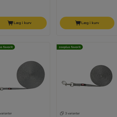
Læg i kurv
Læg i kurv
s favorit
zooplus favorit
varianter
3 varianter