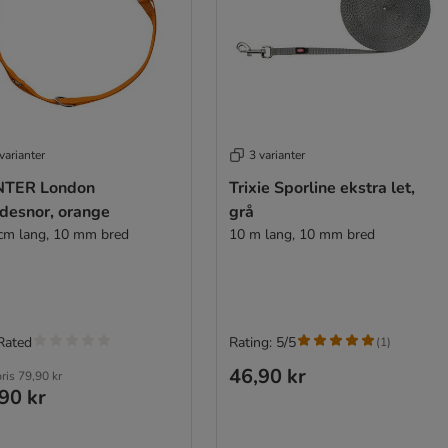
varianter
3 varianter
TER London
Trixie Sporline ekstra let,
desnor, orange
grå
cm lang, 10 mm bred
10 m lang, 10 mm bred
Rated
Rating: 5/5
(
1
)
46,90 kr
pris
79,90 kr
90 kr