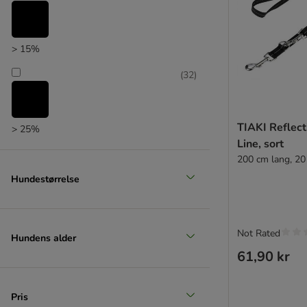
> 15%
(
32
)
TIAKI Reflec
> 25%
Line, sort
(
13
)
200 cm lang, 2
Hundestørrelse
> 35%
Not Rated
(
11
)
Hundens alder
61,90 kr
> 50%
Pris