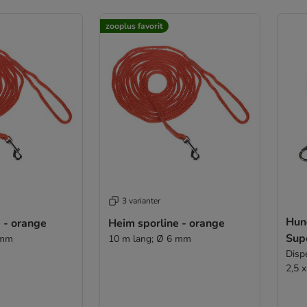
zooplus favorit
3 varianter
Hun
 - orange
Heim sporline - orange
Sup
 mm
10 m lang; Ø 6 mm
Dispe
2,5 