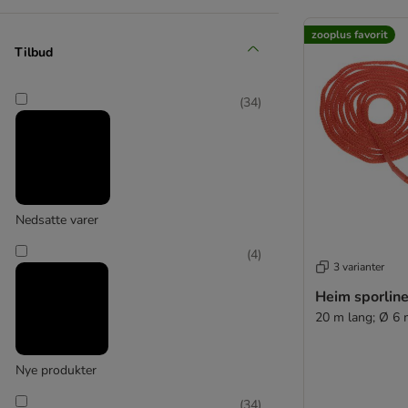
Hafenbande
zooplus favorit
(
4
)
Tilbud
(
34
)
Halti
(
40
)
Heim
Nedsatte varer
(
4
)
3 varianter
Heim sporline
20 m lang; Ø 6
Nye produkter
(
34
)