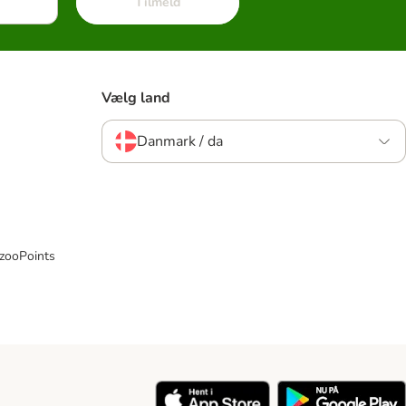
Tilmeld
Vælg land
Danmark / da
 zooPoints