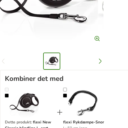
Kombiner det med
flexi New Classic båndline L, sort - 8 m
flexi Rykdæmpe-Snor
Dette produkt
:
flexi New
flexi Rykdæmpe-Snor