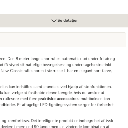
Se detaljer
ren: Den 8 meter lange snor rulles automatisk ud under friløb og
nd få styret sit naturlige bevægelses- og undersøgelsesinstinkt,
 New Classic rullesnoren i størrelse L har en elegant sort farve,
dius kan indstilles samt standses ved hjælp af stopfunktionen.
du kan vælge at fastholde denne længde, hvis du ønsker at
in rullesnor med flere
praktiske accessoires
: multiboksen kan
dbidder. Et aftageligt LED-lighting-system sørger for forbedret
s- og komfortkrav. Det intelligente produkt er indbegrebet af tysk
undeejere i mere end 90 lande med sin vindende kombination af