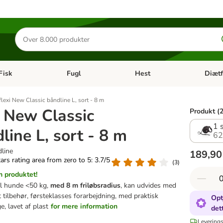
Søg
efter
produkter
Fisk
Fugl
Hest
Diætf
en kategori menu: Gnaver
Åben kategori menu: Fisk
Åben kategori menu: Fugl
Åben ka
flexi New Classic båndline L, sort - 8 m
i New Classic
Produkt (2
1 
line L, sort - 8 m
62
dline
189,90
tars rating area from zero to 5: 3.7/5
(
3
)
 produktet!
il hunde <50 kg,
med 8 m friløbsradius
, kan udvides med
t tilbehør, førsteklasses forarbejdning, med praktisk
Opt
e, lavet af plast
for mere information
det
Leverings