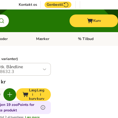
Kontakt os
Genbestil
Kurv
oder
Mærker
% Tilbud
tegori menu: Hest
Åben kategori menu: Diætfoder
Åben kategori menu: Mærk
 varianter)
stk. Båndline
8632.3
 kr
Læg
Læg
i
i
kurv
kurv
jen 19 zooPoints for
te produkt
tid 2-4 hverdage.
Læs mere