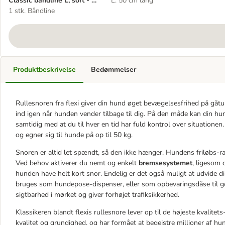
Classic båndline L, sort - 8
L: 50 cm lang
m
1 stk. Båndline
Produktbeskrivelse
Bedømmelser
Rullesnoren fra flexi giver din hund øget bevægelsesfrihed på gåtu
ind igen når hunden vender tilbage til dig. På den måde kan din hu
samtidig med at du til hver en tid har fuld kontrol over situationen.
og egner sig til hunde på op til 50 kg.
Snoren er altid let spændt, så den ikke hænger. Hundens friløbs-ra
Ved behov aktiverer du nemt og enkelt
bremsesystemet
, ligesom 
hunden have helt kort snor. Endelig er det også muligt at udvide d
bruges som hundepose-dispenser, eller som opbevaringsdåse til go
sigtbarhed i mørket og giver forhøjet trafiksikkerhed.
Klassikeren blandt flexis rullesnore lever op til de højeste kvalitet
kvalitet og grundighed, og har formået at begejstre millioner af h