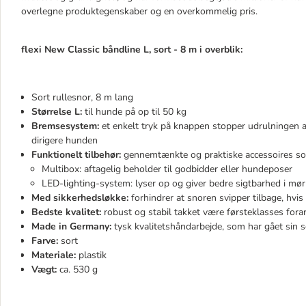
overlegne produktegenskaber og en overkommelig pris.
flexi New Classic båndline L, sort - 8 m i overblik:
Sort rullesnor, 8 m lang
Størrelse L:
til hunde på op til 50 kg
Bremsesystem:
et enkelt tryk på knappen stopper udrulningen af 
dirigere hunden
Funktionelt tilbehør:
gennemtænkte og praktiske accessoires som
Multibox: aftagelig beholder til godbidder eller hundeposer
LED-lighting-system: lyser op og giver bedre sigtbarhed i mø
Med sikkerhedsløkke:
forhindrer at snoren svipper tilbage, hvis
Bedste kvalitet:
robust og stabil takket være førsteklasses for
Made in Germany:
tysk kvalitetshåndarbejde, som har gået sin 
Farve:
sort
Materiale:
plastik
Vægt:
ca. 530 g