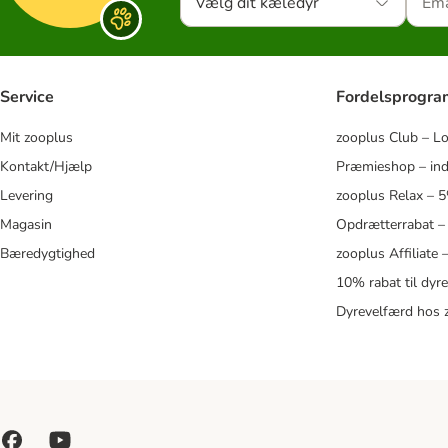
Vælg dit kæledyr
Service
Fordelsprogr
Mit zooplus
zooplus Club – L
Kontakt/Hjælp
Præmieshop – ind
Levering
zooplus Relax – 
Magasin
Opdrætterrabat –
Bæredygtighed
zooplus Affiliate
10% rabat til dyr
Dyrevelfærd hos 