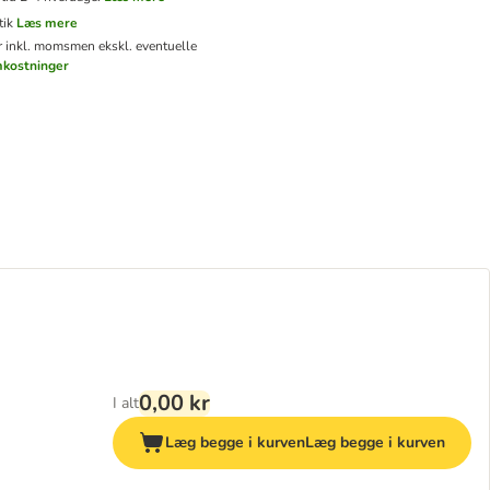
tik
Læs mere
er inkl. moms
men ekskl. eventuelle
mkostninger
0,00 kr
I alt
Læg begge i kurven
Læg begge i kurven