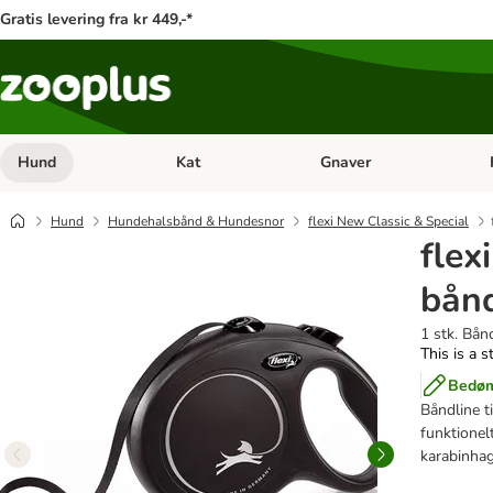
Gratis levering fra kr 449,-*
Hund
Kat
Gnaver
Åben kategori menu: Hund
Åben kategori menu: Kat
Åb
Hund
Hundehalsbånd & Hundesnor
flexi New Classic & Special
flex
bånd
1 stk. Bån
This is a s
Bedøm
Båndline t
funktionel
karabinhag