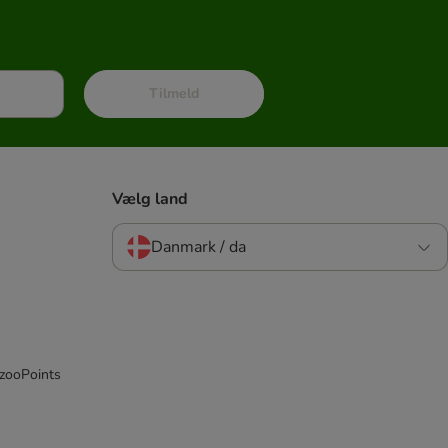
Tilmeld
Vælg land
Danmark / da
 zooPoints