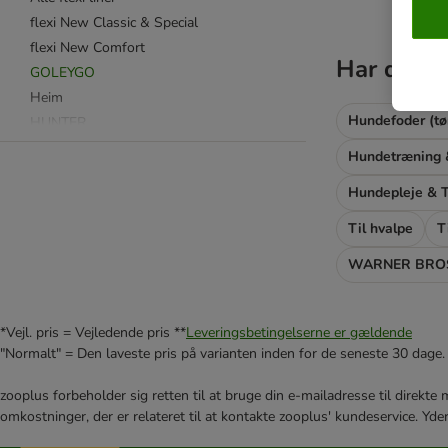
flexi New Classic & Special
flexi New Comfort
Har du ik
GOLEYGO
Heim
Hundefoder (tø
HUNTER
Hurtta
Julius K9
Hundepleje & T
KONG
Max & Molly
Til hvalpe
T
★ Nomad Tales
WARNER BROS
PetSafe
Ruffwear
Rukka®
*Vejl. pris = Vejledende pris **
Leveringsbetingelserne er gældende
Trixie
"Normalt" = Den laveste pris på varianten inden for de seneste 30 dage.
zooplus forbeholder sig retten til at bruge din e-mailadresse til direkt
Alle hundeseler
omkostninger, der er relateret til at kontakte zooplus' kundeservice. Yde
Alle hundehalsbånd