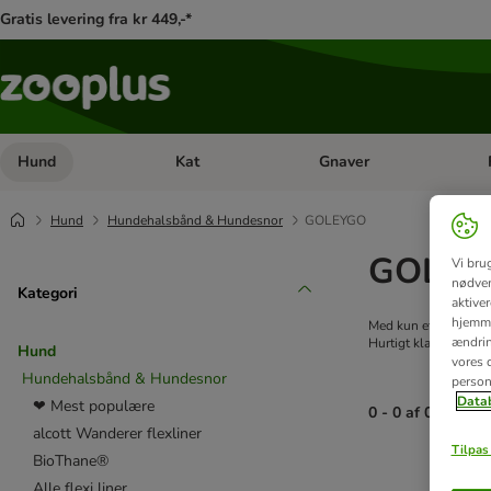
Gratis levering fra kr 449,-*
Hund
Kat
Gnaver
Åben kategori menu: Hund
Åben kategori menu: Kat
Åb
Hund
Hundehalsbånd & Hundesnor
GOLEYGO
GOLEYG
Vi bru
nødven
Kategori
aktive
hjemme
Med kun et klik har 
ændring
Hurtigt klar til gåtur
Hund
vores d
Hundehalsbånd & Hundesnor
person
Datab
❤ Mest populære
0 - 0 af 0 resulta
alcott Wanderer flexliner
Tilpas 
BioThane®
product items ha
Alle flexi liner