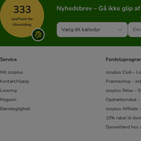
Alle hundesnore
333
Nyhedsbrev – Gå ikke glip af
Økonomisæt: Snor/ halsbånd
Lædersnor
zooPoint for
Læderhalsbånd
tilmelding
Vælg dit kæledyr
Nylonsnor
Nylonhalsbånd
Anti-træk udstyr
Service
Fordelsprogr
Funktionsliner
Dobbelt hundesnor
Mit zooplus
zooplus Club – L
Hundeposer & Tilbehør
Kontakt/Hjælp
Præmieshop – ind
Vedhæng til halsbånd
Levering
zooplus Relax – 
Reflekser & Lys
Magasin
Opdrætterrabat –
Mundkurv
Bæredygtighed
zooplus Affiliate
Opdragelseshalsbånd
10% rabat til dyr
Jagt tilbehør
Dyrevelfærd hos 
Jordspyd & Gårdline
Cykel- & Joggingliner