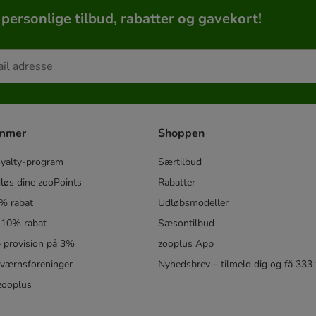
 personlige tilbud, rabatter og gavekort!
ammer
Shoppen
oyalty-program
Særtilbud
løs dine zooPoints
Rabatter
5% rabat
Udløbsmodeller
 10% rabat
Sæsontilbud
 – provision på 3%
zooplus App
eværnsforeninger
Nyhedsbrev – tilmeld dig og få 333
zooplus