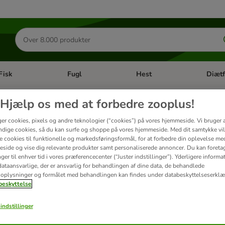
Søg
efter
produkter
Fisk
Fugl
Hest
Diætf
en kategori menu: Gnaver
Åben kategori menu: Fisk
Åben kategori menu: Fugl
Åben ka
Hjælp os med at forbedre zooplus!
O hundehalsbånd- og snore
ger cookies, pixels og andre teknologier (“cookies”) på vores hjemmeside. Vi bruger 
dige cookies, så du kan surfe og shoppe på vores hjemmeside. Med dit samtykke vil
re cookies til funktionelle og markedsføringsformål, for at forbedre din oplevelse me
side og vise dig relevante produkter samt personaliserede annoncer. Du kan foreta
du givet hunden sin snor på: GOLEYGO 2.0-lukkesystem gør det muligt! Med den inn
er til enhver tid i vores præferencecenter (“Juster indstillinger”). Yderligere inform
en: helt uden karabiner!
ataansvarlige, der er ansvarlig for behandlingen af ​​dine data, de behandlede
oplysninger og formålet med behandlingen kan findes under databeskyttelseserklæ
eskyttelse
ter
indstillinger
ve been changed