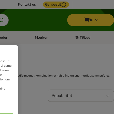
Kontakt os
Genbestil
Kurv
oder
Mærker
% Tilbud
tegori menu: Hest
Åben kategori menu: Diætfoder
Åben kategori menu: Mærk
absolut
 vi gerne
d vores
ge
ovative kuglestift-magnet-kombination er halsbånd og snor hurtigt sammenføjet.
ation om
ring
Popularitet