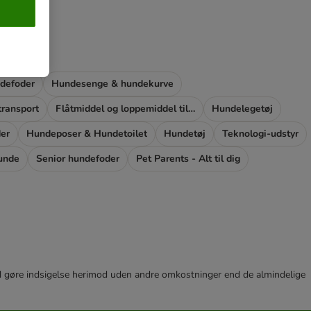
ndefoder
Hundesenge & hundekurve
ransport
Flåtmiddel og loppemiddel til hunde
Hundelegetøj
der
Hundeposer & Hundetoilet
Hundetøj
Teknologi-udstyr
hunde
Senior hundefoder
Pet Parents - Alt til dig
r tid gøre indsigelse herimod uden andre omkostninger end de almindelige