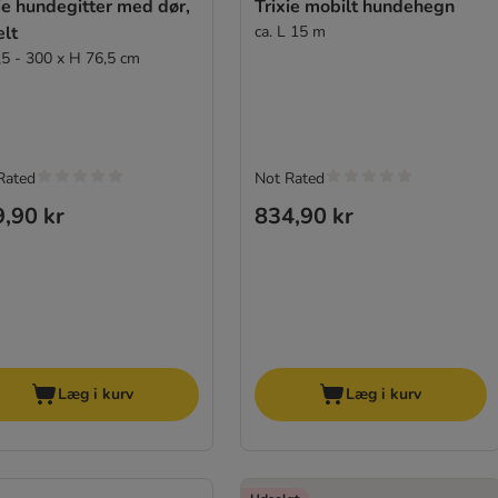
ie hundegitter med dør,
Trixie mobilt hundehegn
elt
ca. L 15 m
,5 - 300 x H 76,5 cm
Rated
Not Rated
,90 kr
834,90 kr
Læg i kurv
Læg i kurv