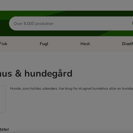
Søg
efter
produkter
Fisk
Fugl
Hest
Diætf
en kategori menu: Gnaver
Åben kategori menu: Fisk
Åben kategori menu: Fugl
Åben ka
us & hundegård
Hunde, som holdes udendørs, har brug for et egnet hundehus eller en hundegår
tater