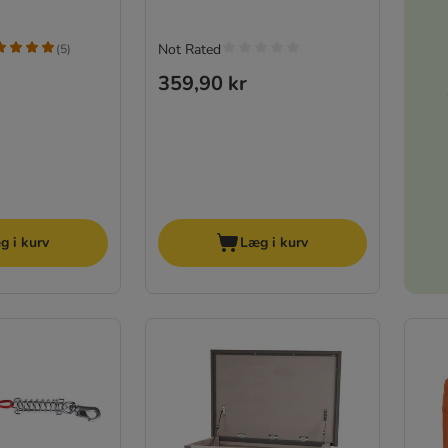
Not Rated
(
5
)
359,90 kr
g i kurv
Læg i kurv