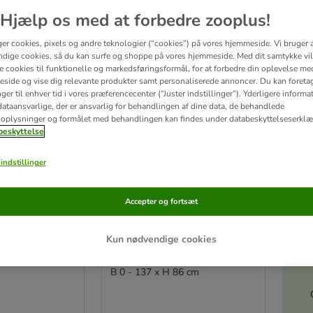
Hjælp os med at forbedre zooplus!
ve been changed
ger cookies, pixels og andre teknologier (“cookies”) på vores hjemmeside. Vi bruger 
dige cookies, så du kan surfe og shoppe på vores hjemmeside. Med dit samtykke vil
re cookies til funktionelle og markedsføringsformål, for at forbedre din oplevelse me
side og vise dig relevante produkter samt personaliserede annoncer. Du kan foreta
er til enhver tid i vores præferencecenter (“Juster indstillinger”). Yderligere inform
ataansvarlige, der er ansvarlig for behandlingen af ​​dine data, de behandlede
oplysninger og formålet med behandlingen kan findes under databeskyttelseserklæ
eskyttelse
indstillinger
Accepter og fortsæt
Akt
yd
Trixie udtrækkeligt
Kun nødvendige cookies
40 cm, Ø 0,9 cm
hundegitter
B 0 - 137 x H 86 cm