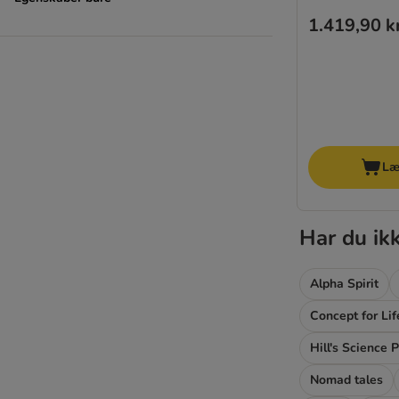
1.419,90 k
Læ
Har du ik
Alpha Spirit
Concept for Lif
Hill's Science 
Nomad tales