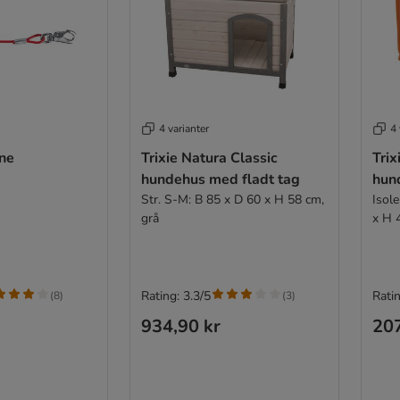
4 varianter
4 
ine
Trixie Natura Classic
Trix
hundehus med fladt tag
hun
Str. S-M: B 85 x D 60 x H 58 cm,
Isole
grå
x H 
Rating: 3.3/5
Ratin
(
8
)
(
3
)
934,90 kr
207