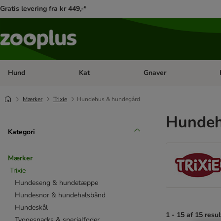
Gratis levering fra kr 449,-*
Hund
Kat
Gnaver
Åben kategori menu: Hund
Åben kategori menu: Kat
Åb
Mærker
Trixie
Hundehus & hundegård
Hundeh
Kategori
Mærker
Trixie
Hundeseng & hundetæppe
Hundesnor & hundehalsbånd
Hundeskål
1 - 15 af 15 resul
Tyggesnacks & specialfoder