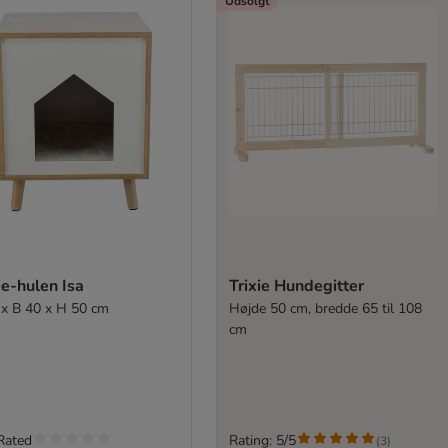
Udsolgt
ie-hulen Isa
Trixie Hundegitter
 x B 40 x H 50 cm
Højde 50 cm, bredde 65 til 108
cm
Rated
Rating: 5/5
(
3
)