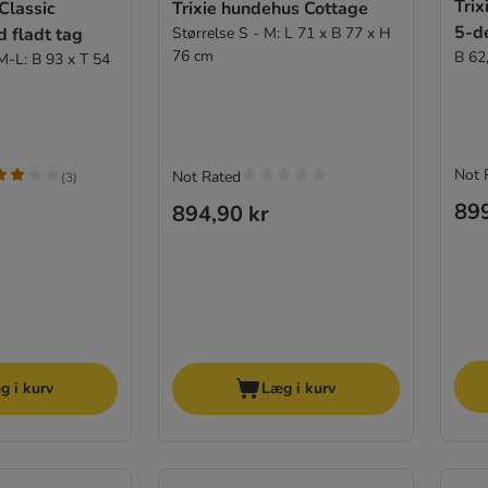
Trix
Classic
Trixie hundehus Cottage
5-d
 fladt tag
Størrelse S - M: L 71 x B 77 x H
76 cm
B 62
. M-L: B 93 x T 54
Not 
Not Rated
(
3
)
899
894,90 kr
g i kurv
Læg i kurv