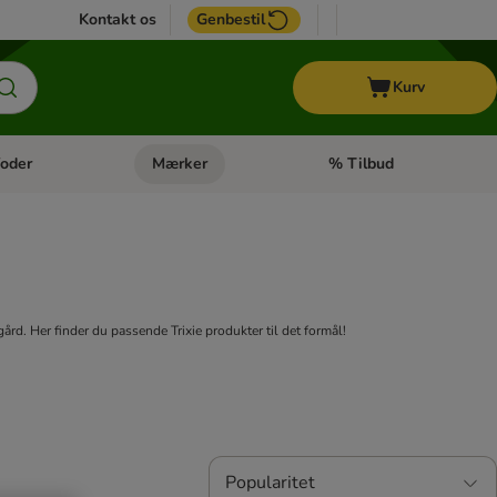
Kontakt os
Genbestil
Kurv
oder
Mærker
% Tilbud
tegori menu: Hest
Åben kategori menu: Diætfoder
Åben kategori menu: Mærk
d. Her finder du passende Trixie produkter til det formål!
Popularitet