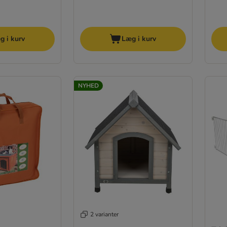
g i kurv
Læg i kurv
NYHED
2 varianter