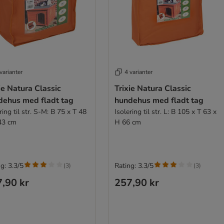
varianter
4 varianter
ie Natura Classic
Trixie Natura Classic
dehus med fladt tag
hundehus med fladt tag
ring til str. S-M: B 75 x T 48
Isolering til str. L: B 105 x T 63 x
43 cm
H 66 cm
g: 3.3/5
Rating: 3.3/5
(
3
)
(
3
)
,90 kr
257,90 kr