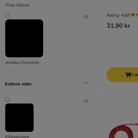
Gnaver legetøj & transport
Trixie Natura
Gnaver pleje & snacks
Rating: 4.8/5
Til fugle
(
3
)
31,90 kr
zooplus Exclusive
Læ
Kattens alder
(
1
)
Killing/Junior