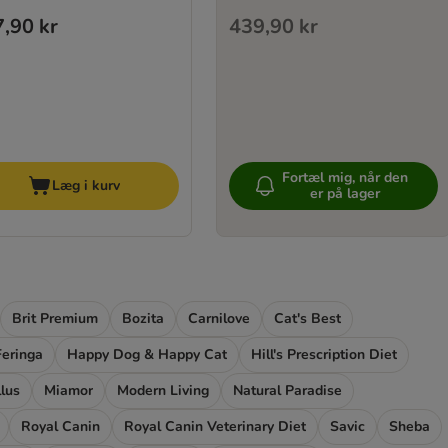
,90 kr
439,90 kr
Fortæl mig, når den
Læg i kurv
er på lager
Brit Premium
Bozita
Carnilove
Cat's Best
Feringa
Happy Dog & Happy Cat
Hill's Prescription Diet
lus
Miamor
Modern Living
Natural Paradise
Royal Canin
Royal Canin Veterinary Diet
Savic
Sheba