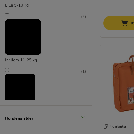
Lille 5-10 kg
(
2
)
Læ
Mellem 11-25 kg
(
1
)
Stor 26-44 kg
Hundens alder
4 varianter