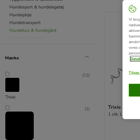
Hundesport & hundelegetøj
product items ha
Hundepleje
Vi bru
Hundetransport
nødven
Hundehus & hundegård
aktive
hjemme
Hundebeklædning
ændring
vores d
person
Kradsetræ & kradselegetøj
Mærke
Datab
Kattetoilet & kattepleje
Drikkeautomat & katteskål
Tilpas 
(
11
)
Kattesnacks & specialfoder
Kattelegetøj
Kattetransport & halsbånd
Trixie
Katteseng & kattehule
Trixie Jordsp
(
1
)
Kattenet & kattelem
1 stk. Længde: 
Kaninbure
Gnaver burtilbehør