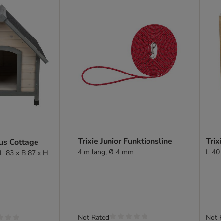
Trixie Junior Funktionsline
Trix
us Cottage
4 m lang, Ø 4 mm
L 40
 L 83 x B 87 x H
Not Rated
Not 