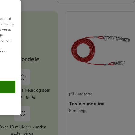
absolut
 vi gerne
d vores
ge
ation om
ring
Dine fordele
iver zooplus Relax og spar
2 varianter
5% hver gang
Trixie hundeline
8 m lang
Over 10 millioner kunder
stoler på os