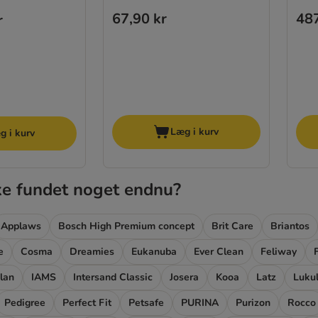
67,90 kr
487
r
Læg i kurv
g i kurv
ke fundet noget endnu?
Applaws
Bosch High Premium concept
Brit Care
Briantos
e
Cosma
Dreamies
Eukanuba
Ever Clean
Feliway
Plan
IAMS
Intersand Classic
Josera
Kooa
Latz
Lukul
Pedigree
Perfect Fit
Petsafe
PURINA
Purizon
Rocco