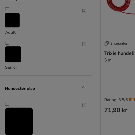
(
1
)
Adult
2 varianter
(
1
)
Trixie hundel
5 m
Senior
Hundestørrelse
Rating: 3.5/5
(
1
)
71,90 kr