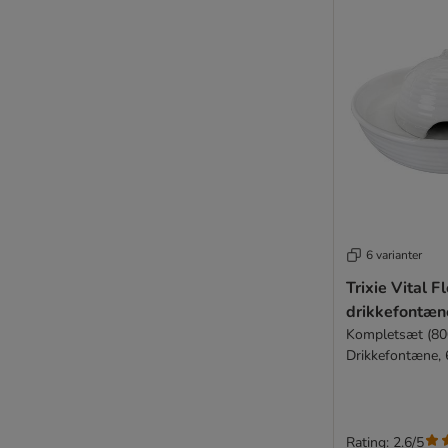
6 varianter
Trixie Vital F
drikkefontæn
Kompletsæt (800
Drikkefontæne, 6
Reservepumpe
Rating: 2.6/5