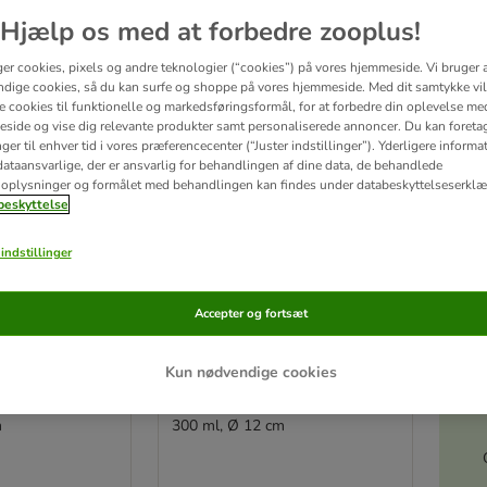
Hjælp os med at forbedre zooplus!
ve been changed
zooplus favorit
ger cookies, pixels og andre teknologier (“cookies”) på vores hjemmeside. Vi bruger 
dige cookies, så du kan surfe og shoppe på vores hjemmeside. Med dit samtykke vil
re cookies til funktionelle og markedsføringsformål, for at forbedre din oplevelse me
side og vise dig relevante produkter samt personaliserede annoncer. Du kan foreta
er til enhver tid i vores præferencecenter (“Juster indstillinger”). Yderligere inform
ataansvarlige, der er ansvarlig for behandlingen af ​​dine data, de behandlede
oplysninger og formålet med behandlingen kan findes under databeskyttelseserklæ
eskyttelse
indstillinger
Accepter og fortsæt
Akt
2 varianter
Kun nødvendige cookies
kskål Pet's
Trixie keramikskål Pet's
Home
m
300 ml, Ø 12 cm