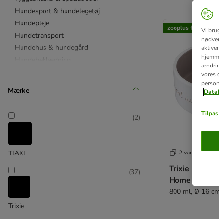
Hundesport & hundelegetøj
product items ha
Hundepleje
zooplus favorit
Vi bru
Hundetransport
nødven
Hundehus & hundegård
aktive
hjemme
Hundebeklædning
ændring
vores d
person
Kradsetræ & kradselegetøj
Mærke
Datab
Kattetoilet & kattepleje
Drikkeautomat & katteskål
Tilpas 
(
2
)
Kattesnacks & specialfoder
Kattelegetøj
Kattetransport & halsbånd
2 varianter
TIAKI
Katteseng & kattehule
Trixie kerami
Kattenet & kattelem
(
37
)
Home
800 ml, Ø 16 c
Kaninbure
Trixie
Gnaver burtilbehør