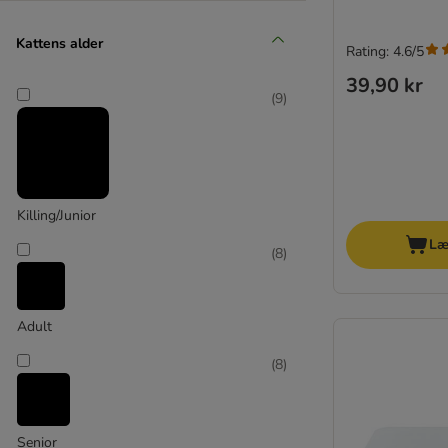
Gnaver legetøj & transport
Gnaver pleje & snacks
Kattens alder
Rating: 4.6/5
Til fugle
39,90 kr
(
9
)
Killing/Junior
Læ
(
8
)
Adult
(
8
)
Senior