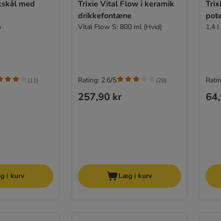
ikskål med
Trixie Vital Flow i keramik
Tri
drikkefontæne
pot
m
Vital Flow S: 800 ml (Hvid)
1,4 l
Rating: 2.6/5
Ratin
(
11
)
(
28
)
257,90 kr
64,
g i kurv
Læg i kurv