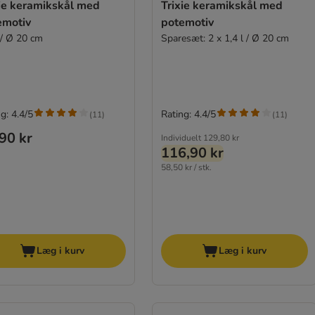
xie keramikskål med
Trixie keramikskål med
emotiv
potemotiv
 / Ø 20 cm
Sparesæt: 2 x 1,4 l / Ø 20 cm
g: 4.4/5
Rating: 4.4/5
(
11
)
(
11
)
90 kr
Individuelt
129,80 kr
116,90 kr
58,50 kr / stk.
Læg i kurv
Læg i kurv