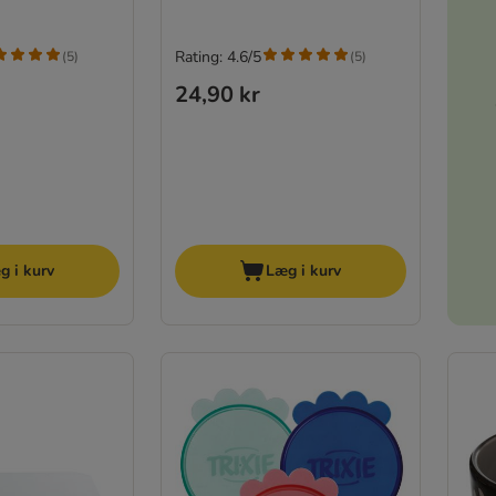
Rating: 4.6/5
(
5
)
(
5
)
24,90 kr
g i kurv
Læg i kurv