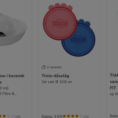
2 varianter
TIA
low i keramik
Trixie dåselåg
van
e
2er sæt Ø 10,6 cm
FIT
 ml):
 Filtre &
op ti
Ratin
Rating: 3.5/5
(
28
)
(
15
)