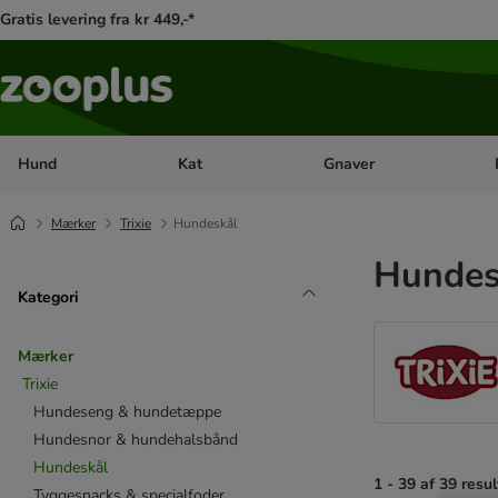
Gratis levering fra kr 449,-*
Hund
Kat
Gnaver
Åben kategori menu: Hund
Åben kategori menu: Kat
Åb
Mærker
Trixie
Hundeskål
Hundes
Kategori
Mærker
Trixie
Hundeseng & hundetæppe
Hundesnor & hundehalsbånd
Hundeskål
1 - 39 af 39 resul
Tyggesnacks & specialfoder