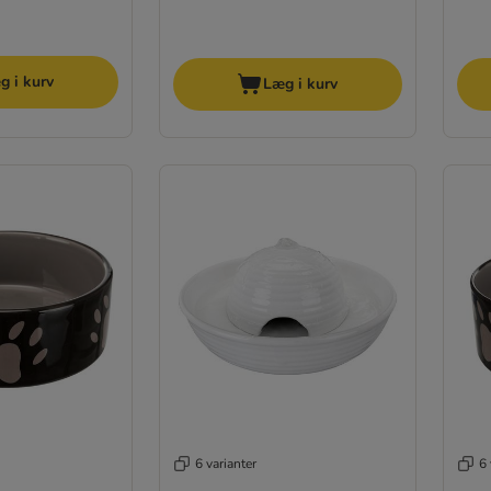
g i kurv
Læg i kurv
6 varianter
6 