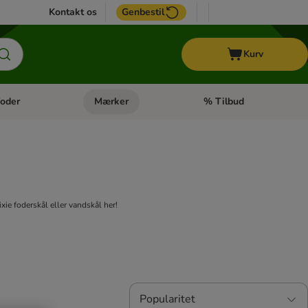
Kontakt os
Genbestil
Kurv
oder
Mærker
% Tilbud
tegori menu: Hest
Åben kategori menu: Diætfoder
Åben kategori menu: Mærk
xie foderskål eller vandskål her!
Popularitet