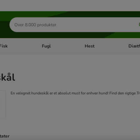
Søg
efter
produkter
Fisk
Fugl
Hest
Diætf
en kategori menu: Gnaver
Åben kategori menu: Fisk
Åben kategori menu: Fugl
Åben ka
kål
En velegnet hundeskål er et absolut must for enhver hund! Find den rigtige Tri
tater