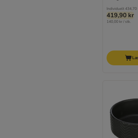
Individuelt
434,70 
419,90 kr
140,00 kr / stk.
Læ