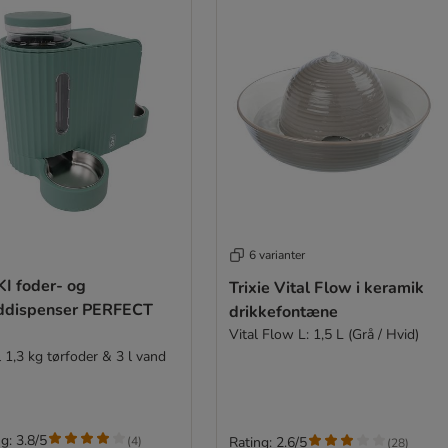
6 varianter
KI foder- og
Trixie Vital Flow i keramik
ddispenser PERFECT
drikkefontæne
Vital Flow L: 1,5 L (Grå / Hvid)
l 1,3 kg tørfoder & 3 l vand
g: 3.8/5
(
4
)
Rating: 2.6/5
(
28
)