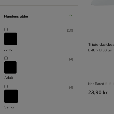
Hundens alder
(
10
)
Trixie dækkes
Junior
L 48 × B 30 cm
(
4
)
Adult
Not Rated
(
4
)
23,90 kr
Senior