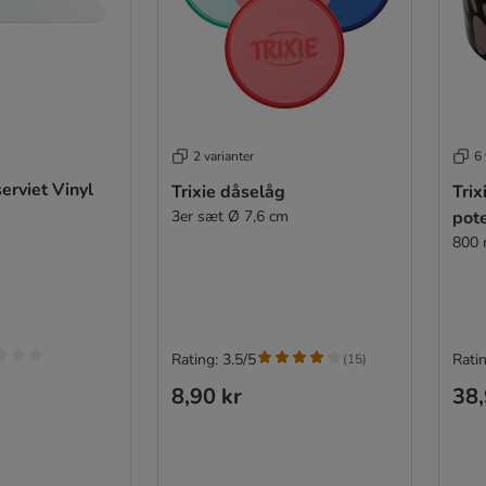
2 varianter
6 
erviet Vinyl
Trixie dåselåg
Tri
3er sæt Ø 7,6 cm
pot
800 
Rating: 3.5/5
Ratin
(
15
)
8,90 kr
38,