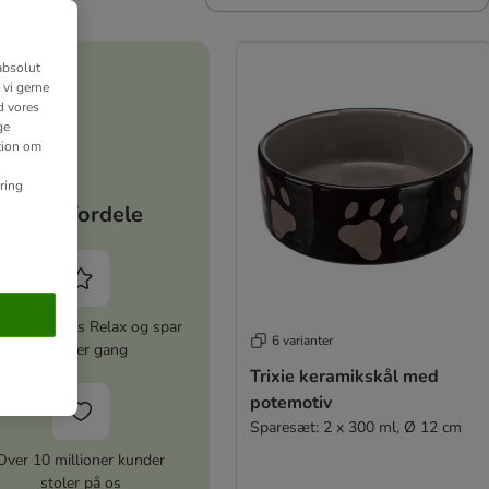
absolut
 vi gerne
d vores
ge
ation om
ring
Dine fordele
iver zooplus Relax og spar
6 varianter
5% hver gang
Trixie keramikskål med
potemotiv
Sparesæt: 2 x 300 ml, Ø 12 cm
Over 10 millioner kunder
stoler på os