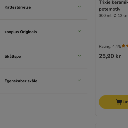
Trixie keram
Kattestørrelse
potemotiv
300 ml, Ø 12 c
zooplus Originals
Rating: 4.4/5
25,90 kr
Skåltype
Egenskaber skåle
Læ