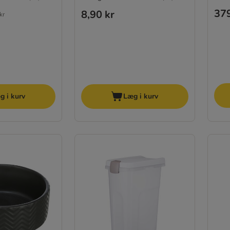
379
8,90 kr
kr
g i kurv
Læg i kurv