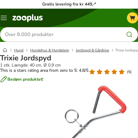
Gratis levering fra kr 449,-*
Menu
kategori
Søg
efter
produkter
Hund
Hundehus & Hundelem
Jordspyd & Gårdline
Trixie Jordspy
Trixie Jordspyd
1 stk. Længde: 40 cm, Ø 0,9 cm
This is a stars rating area from zero to 5: 4.8/5
(
5
)
Bedøm produktet!