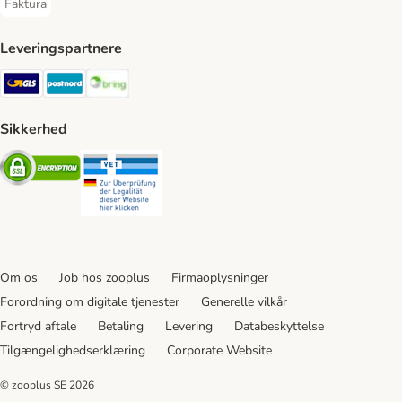
Faktura
Faktura Payment Method
Leveringspartnere
GLS Shipping Method
Postnord Shipping Method
Bring Shipping Method
Sikkerhed
Security
Security
Om os
Job hos zooplus
Firmaoplysninger
Forordning om digitale tjenester
Generelle vilkår
Fortryd aftale
Betaling
Levering
Databeskyttelse
Tilgængelighedserklæring
Corporate Website
© zooplus SE
2026