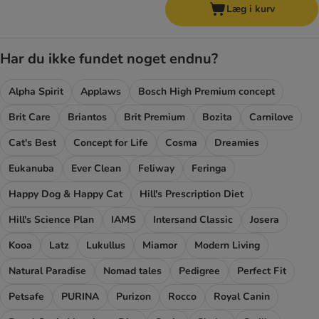
Læg i kurv
Har du ikke fundet noget endnu?
Alpha Spirit
Applaws
Bosch High Premium concept
Brit Care
Briantos
Brit Premium
Bozita
Carnilove
Cat's Best
Concept for Life
Cosma
Dreamies
Eukanuba
Ever Clean
Feliway
Feringa
Happy Dog & Happy Cat
Hill's Prescription Diet
Hill's Science Plan
IAMS
Intersand Classic
Josera
Kooa
Latz
Lukullus
Miamor
Modern Living
Natural Paradise
Nomad tales
Pedigree
Perfect Fit
Petsafe
PURINA
Purizon
Rocco
Royal Canin