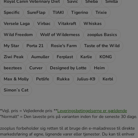
Royal Canin Veterinary Diet
Savic
Sheba
Smilla
Specific
SureFlap
TIAKI
Tigerino
Trixie
Versele Laga
Virbac
Vitakraft
Whiskas
Wild Freedom
Wolf of Wilderness
zooplus Basics
My Star
Porta 21
Rosie's Farm
Taste of the Wild
Ziwi Peak
Aumuller
Ferplast
Karlie
KONG
beeztees
Curver
Designed by Lotte
Heim
Max & Molly
Petlife
Rukka
Julius-K9
Kerbl
Simon´s Cat
*Vejl. pris = Vejledende pris **
Leveringsbetingelserne er gældende
"Normalt" = Den laveste pris på varianten inden for de seneste 30 dage.
zooplus forbeholder sig retten til at bruge din e-mailadresse til direkte
markedsføring af egne, lignende varer eller tjenester. Du kan til enhver