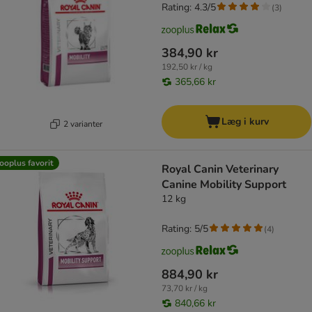
Rating: 4.3/5
(
3
)
384,90 kr
192,50 kr / kg
365,66 kr
Læg i kurv
2 varianter
ooplus favorit
Royal Canin Veterinary
Canine Mobility Support
12 kg
Rating: 5/5
(
4
)
884,90 kr
73,70 kr / kg
840,66 kr