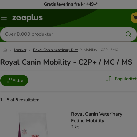
Gratis levering fra kr 449,-*
Menu
kategori
Søg
efter
produkter
Mærker
Royal Canin Veterinary Diet
Mobility - C2P+ / MC
Royal Canin Mobility - C2P+ / MC / MS
Popularitet
Filtre
1 - 5 af 5 resultater
product items have been changed
Royal Canin Veterinary
Feline Mobility
2 kg