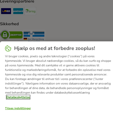
Leveringspartnere
GLS Shipping Method
Postnord Shipping Method
Bring Shipping Method
Sikkerhed
Security
Security
Hjælp os med at forbedre zooplus!
Vi bruger cookies, pixels og andre teknologier (“cookies”) på vores
hjemmeside. Vi bruger absolut nødvendige cookies, så du kan surfe og shoppe
på vores hjemmeside. Med dit samtykke vil vi gerne aktivere cookies til
Om os
Job hos zooplus
Firmaoplysninger
funktionelle og markedsføringsformål, for at forbedre din oplevelse med vores
Forordning om digitale tjenester
Generelle vilkår
hjemmeside og vise dig relevante produkter samt personaliserede annoncer.
Du kan foretage ændringer til enhver tid i vores præferencecenter (“Juster
Fortryd aftale
Betaling
Levering
Databeskyttelse
indstillinger”). Yderligere information om vores dataansvarlige, der er ansvarlig
Tilgængelighedserklæring
Corporate Website
for behandlingen af ​​dine data, de behandlede personoplysninger og formålet
med behandlingen kan findes under databeskyttelseserklæring
© zooplus SE
2026
Databeskyttelse
Tilpas indstillinger