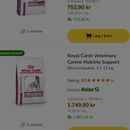
Individuelt
769,80 kr
752,90 kr
188,20 kr / kg
715,26 kr
2 varianter
Læg i kurv
ooplus favorit
Royal Canin Veterinary
Canine Mobility Support
Økonomipakke: 2 x 12 kg
Rating: 5/5
(
4
)
Individuelt
1.769,80 kr
1.749,90 kr
72,90 kr / kg
1.662,41 kr
3 varianter