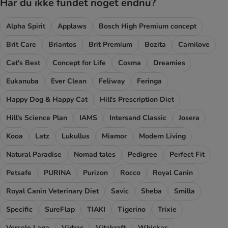
Har du ikke fundet noget endnu?
Alpha Spirit
Applaws
Bosch High Premium concept
Brit Care
Briantos
Brit Premium
Bozita
Carnilove
Cat's Best
Concept for Life
Cosma
Dreamies
Eukanuba
Ever Clean
Feliway
Feringa
Happy Dog & Happy Cat
Hill's Prescription Diet
Hill's Science Plan
IAMS
Intersand Classic
Josera
Kooa
Latz
Lukullus
Miamor
Modern Living
Natural Paradise
Nomad tales
Pedigree
Perfect Fit
Petsafe
PURINA
Purizon
Rocco
Royal Canin
Royal Canin Veterinary Diet
Savic
Sheba
Smilla
Specific
SureFlap
TIAKI
Tigerino
Trixie
Versele Laga
Virbac
Vitakraft
Whiskas