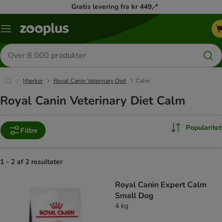
Gratis levering fra kr 449,-*
Menu
kategori
Søg
efter
produkter
Mærker
Royal Canin Veterinary Diet
Calm
Royal Canin Veterinary Diet Calm
Popularitet
Filtre
1 - 2 af 2 resultater
product items have been changed
Royal Canin Expert Calm
Small Dog
4 kg