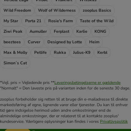
Wild Freedom
Wolf of Wilderness
zooplus Basics
My Star
Porta 21
Rosie's Farm
Taste of the Wild
Ziwi Peak
Aumuller
Ferplast
Karlie
KONG
beeztees
Curver
Designed by Lotte
Heim
Max & Molly
Petlife
Rukka
Julius-K9
Kerbl
Simon´s Cat
*Vejl. pris = Vejledende pris **
Leveringsbetingelserne er gældende
"Normalt" = Den laveste pris på varianten inden for de seneste 30 dage.
zooplus forbeholder sig retten til at bruge din e-mailadresse til direkte
markedsføring af egne, lignende varer eller tjenester. Du kan til enhver
tid gøre indsigelse herimod uden andre omkostninger end de
almindelige omkostninger, der er relateret til at kontakte zooplus'
kundeservice. Yderligere oplysninger kan findes i vores
Privatlivspolitik