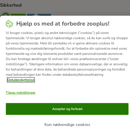
Sikkerhed
Security
Security
Hjælp os med at forbedre zooplus!
Vi bruger cookies, pixels og andre teknologier (“cookies”) på vores
hjemmeside. Vi bruger absolut nødvendige cookies, så du kan surfe og shoppe
på vores hjemmeside. Med dit samtykke vil vi gerne aktivere cookies til
funktionelle og markedsføringsformål, for at forbedre din oplevelse med vores
Om os
Job hos zooplus
Firmaoplysninger
hjemmeside og vise dig relevante produkter samt personaliserede annoncer.
Du kan foretage ændringer til enhver tid i vores præferencecenter (“Juster
Forordning om digitale tjenester
Generelle vilkår
indstillinger”). Yderligere information om vores dataansvarlige, der er ansvarlig
Fortryd aftale
Betaling
Levering
Databeskyttelse
for behandlingen af ​​dine data, de behandlede personoplysninger og formålet
med behandlingen kan findes under databeskyttelseserklæring
Tilgængelighedserklæring
Corporate Website
Databeskyttelse
© zooplus SE
2026
Tilpas indstillinger
Accepter og fortsæt
Kun nødvendige cookies