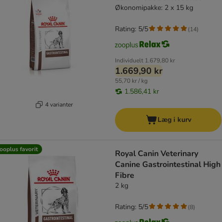
Økonomipakke: 2 x 15 kg
Rating: 5/5
(
14
)
Individuelt
1.679,80 kr
1.669,90 kr
55,70 kr / kg
1.586,41 kr
4 varianter
Læg i kurv
ooplus favorit
Royal Canin Veterinary
Canine Gastrointestinal High
Fibre
2 kg
Rating: 5/5
(
8
)