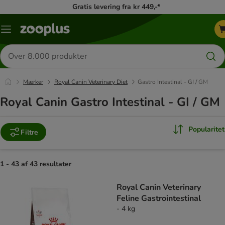
Gratis levering fra kr 449,-*
Menu
kategori
Søg
efter
produkter
Mærker
Royal Canin Veterinary Diet
Gastro Intestinal - GI / GM
Royal Canin Gastro Intestinal - GI / GM
Popularitet
Filtre
1 - 43 af 43 resultater
product items have been changed
Royal Canin Veterinary
Feline Gastrointestinal
- 4 kg