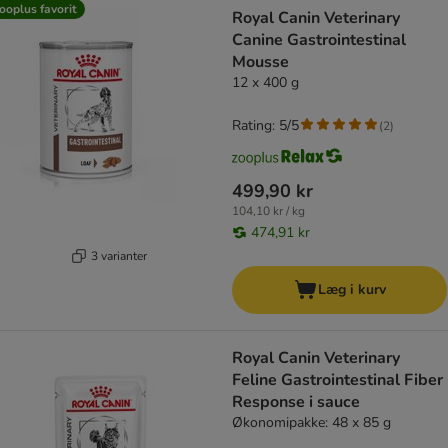
ooplus favorit
Royal Canin Veterinary
Canine Gastrointestinal
Mousse
12 x 400 g
Rating: 5/5
(
2
)
499,90 kr
104,10 kr / kg
474,91 kr
3 varianter
Læg i kurv
Royal Canin Veterinary
Feline Gastrointestinal Fiber
Response i sauce
Økonomipakke: 48 x 85 g