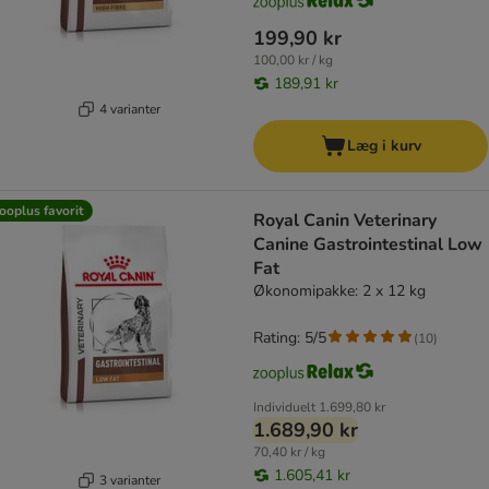
199,90 kr
100,00 kr / kg
189,91 kr
4 varianter
Læg i kurv
ooplus favorit
Royal Canin Veterinary
Canine Gastrointestinal Low
Fat
Økonomipakke: 2 x 12 kg
Rating: 5/5
(
10
)
Individuelt
1.699,80 kr
1.689,90 kr
70,40 kr / kg
1.605,41 kr
3 varianter