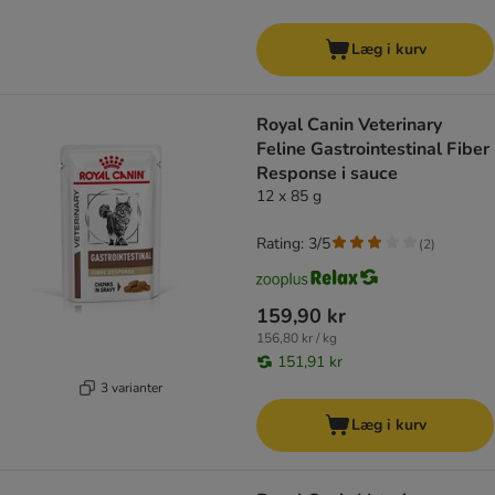
Læg i kurv
Royal Canin Veterinary
Feline Gastrointestinal Fiber
Response i sauce
12 x 85 g
Rating: 3/5
(
2
)
159,90 kr
156,80 kr / kg
151,91 kr
3 varianter
Læg i kurv