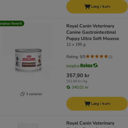
Læg i kurv
ooplus favorit
Royal Canin Veterinary
Canine Gastrointestinal
Puppy Ultra Soft Mousse
12 x 195 g
Rating: 5/5
(
2
)
357,90 kr
152,90 kr / kg
340,01 kr
3 varianter
Læg i kurv
Royal Canin Veterinary