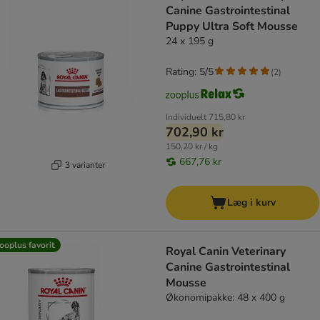
Canine Gastrointestinal
Puppy Ultra Soft Mousse
24 x 195 g
Rating: 5/5
(
2
)
Individuelt
715,80 kr
702,90 kr
150,20 kr / kg
667,76 kr
3 varianter
Læg i kurv
ooplus favorit
Royal Canin Veterinary
Canine Gastrointestinal
Mousse
Økonomipakke: 48 x 400 g