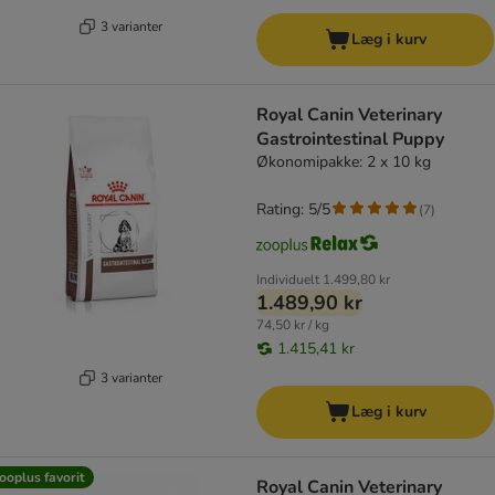
3 varianter
Læg i kurv
Royal Canin Veterinary
Gastrointestinal Puppy
Økonomipakke: 2 x 10 kg
Rating: 5/5
(
7
)
Individuelt
1.499,80 kr
1.489,90 kr
74,50 kr / kg
1.415,41 kr
3 varianter
Læg i kurv
ooplus favorit
Royal Canin Veterinary