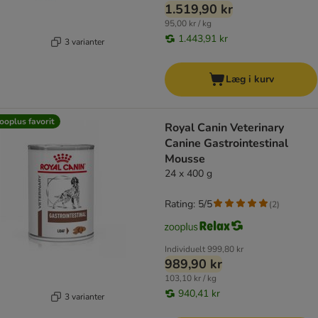
1.519,90 kr
95,00 kr / kg
1.443,91 kr
3 varianter
Læg i kurv
ooplus favorit
Royal Canin Veterinary
Canine Gastrointestinal
Mousse
24 x 400 g
Rating: 5/5
(
2
)
Individuelt
999,80 kr
989,90 kr
103,10 kr / kg
940,41 kr
3 varianter