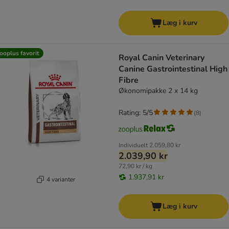
Læg i kurv
ooplus favorit
Royal Canin Veterinary
Canine Gastrointestinal High
Fibre
Økonomipakke 2 x 14 kg
Rating: 5/5
(
8
)
Individuelt
2.059,80 kr
2.039,90 kr
72,90 kr / kg
1.937,91 kr
4 varianter
Læg i kurv