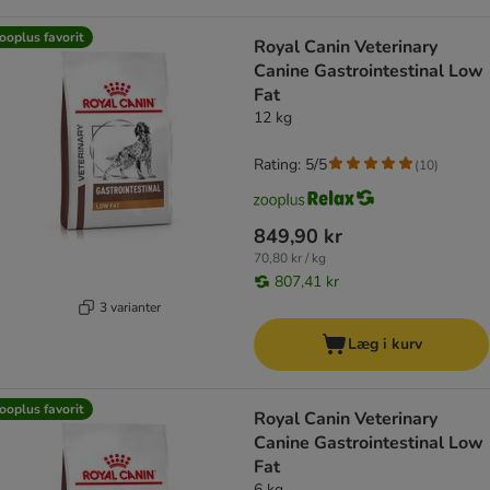
ooplus favorit
Royal Canin Veterinary
Canine Gastrointestinal Low
Fat
12 kg
Rating: 5/5
(
10
)
849,90 kr
70,80 kr / kg
807,41 kr
3 varianter
Læg i kurv
ooplus favorit
Royal Canin Veterinary
Canine Gastrointestinal Low
Fat
6 kg