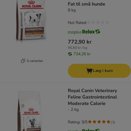
Fat til små hunde
8 kg
Not Rated
772,90 kr
96,60 kr / kg
734,26 kr
3 varianter
Læg i kurv
Royal Canin Veterinary
Feline Gastrointestinal
Moderate Calorie
- 2 kg
Rating: 5/5
(
3
)