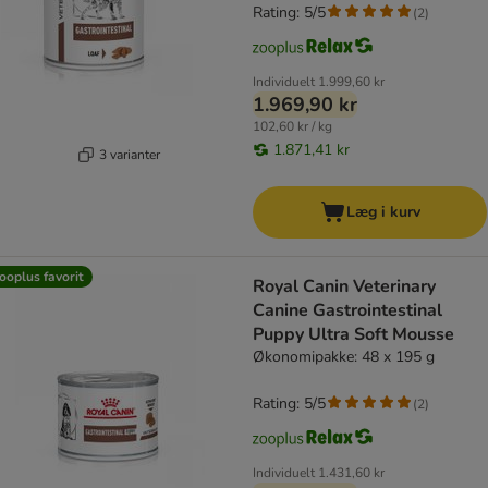
Rating: 5/5
(
2
)
Individuelt
1.999,60 kr
1.969,90 kr
102,60 kr / kg
1.871,41 kr
3 varianter
Læg i kurv
ooplus favorit
Royal Canin Veterinary
Canine Gastrointestinal
Puppy Ultra Soft Mousse
Økonomipakke: 48 x 195 g
Rating: 5/5
(
2
)
Individuelt
1.431,60 kr