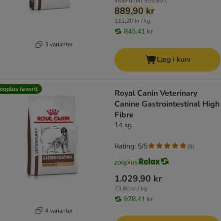
Individuelt
905,80 kr
889,90 kr
111,20 kr / kg
845,41 kr
3 varianter
Læg i kurv
ooplus favorit
Royal Canin Veterinary
Canine Gastrointestinal High
Fibre
14 kg
Rating: 5/5
(
8
)
1.029,90 kr
73,60 kr / kg
978,41 kr
4 varianter