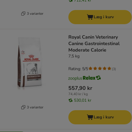
712,41 kr
3 varianter
Læg i kurv
Royal Canin Veterinary
Canine Gastrointestinal
Moderate Calorie
7,5 kg
Rating: 5/5
(
3
)
557,90 kr
74,40 kr / kg
530,01 kr
3 varianter
Læg i kurv