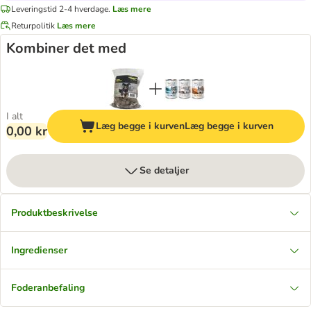
Leveringstid 2-4 hverdage.
Læs mere
Returpolitik
Læs mere
Kombiner det med
I alt
Læg begge i kurven
Læg begge i kurven
0,00 kr
Se detaljer
Produktbeskrivelse
Ingredienser
Foderanbefaling