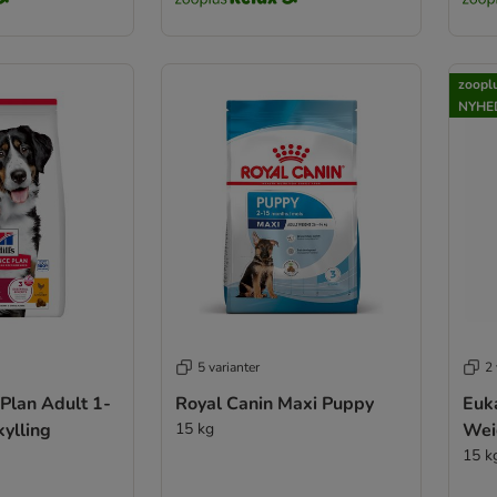
zooplu
NYHE
5 varianter
2 
 Plan Adult 1-
Royal Canin Maxi Puppy
Euk
ylling
15 kg
Wei
15 k