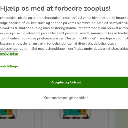
Hjælp os med at forbedre zooplus!
n have særlige behov for forskellig ernæring.
For store hunde er det rigtige valg af f
 vægt. Aktivitetsniveauet kan variere stærkt blandt de store racer, men der er som 
ger cookies, pixels og andre teknologier (“cookies”) på vores hjemmeside. Vi bruger 
 er skræddersyet til præcis din hunds behov.
dige cookies, så du kan surfe og shoppe på vores hjemmeside. Med dit samtykke vil
re cookies til funktionelle og markedsføringsformål, for at forbedre din oplevelse me
side og vise dig relevante produkter samt personaliserede annoncer. Du kan foreta
er til enhver tid i vores præferencecenter (“Juster indstillinger”). Yderligere inform
ultater
ataansvarlige, der er ansvarlig for behandlingen af ​​dine data, de behandlede
oplysninger og formålet med behandlingen kan findes under databeskyttelseserklæ
ve been changed
eskyttelse
zooplus favorit
indstillinger
Accepter og fortsæt
Kun nødvendige cookies