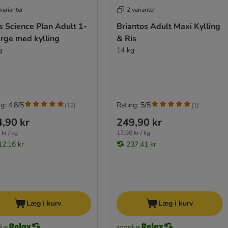
varianter
2 varianter
's Science Plan Adult 1-
Briantos Adult Maxi Kylling
arge med kylling
& Ris
g
14 kg
g: 4.8/5
Rating: 5/5
(
12
)
(
1
)
,90 kr
249,90 kr
kr / kg
17,90 kr / kg
12,16 kr
237,41 kr
Læg i kurv
Læg i kurv