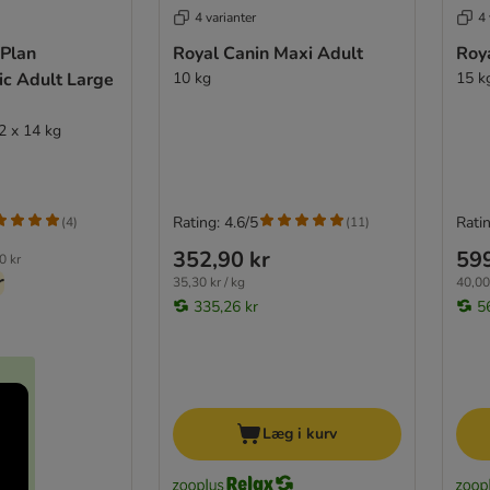
4 varianter
4 
 Plan
Royal Canin Maxi Adult
Roy
ic Adult Large
10 kg
15 k
2 x 14 kg
Rating: 4.6/5
Ratin
(
4
)
(
11
)
352,90 kr
599
0 kr
r
35,30 kr / kg
40,00 
335,26 kr
5
Læg i kurv