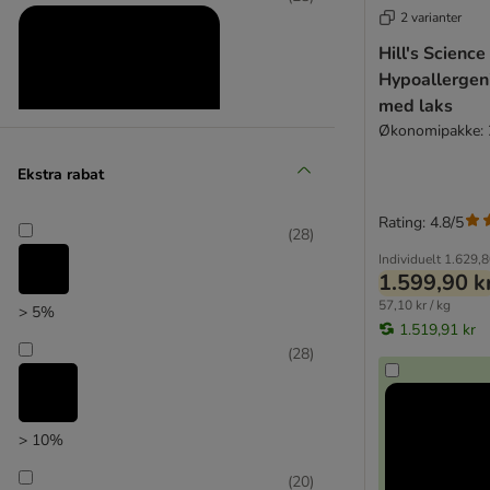
2 varianter
Hill's Science
Hypoallergen
med laks
Økonomipakke: 
Ekstra rabat
Rating: 4.8/5
Produkter med ekstra rabat
(
28
)
Individuelt
1.629,8
(
36
)
1.599,90 k
57,10 kr / kg
> 5%
1.519,91 kr
(
28
)
zooplus favorit
> 10%
(
20
)