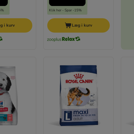
15%
Klik her - Spar -15%
g i kurv
Læg i kurv