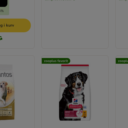
15%
g i kurv
zooplus favorit
zooplu