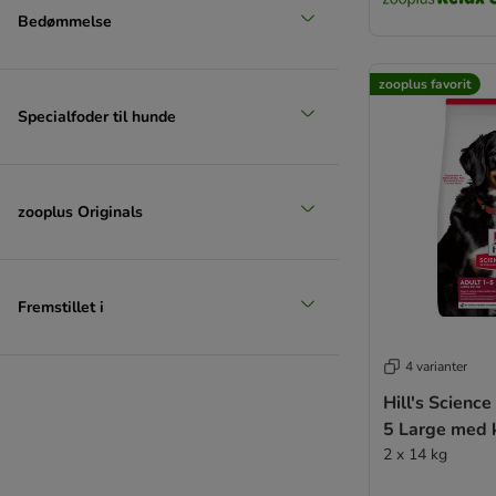
Bedømmelse
zooplus favorit
Specialfoder til hunde
zooplus Originals
Fremstillet i
4 varianter
Hill's Science
5 Large med k
2 x 14 kg