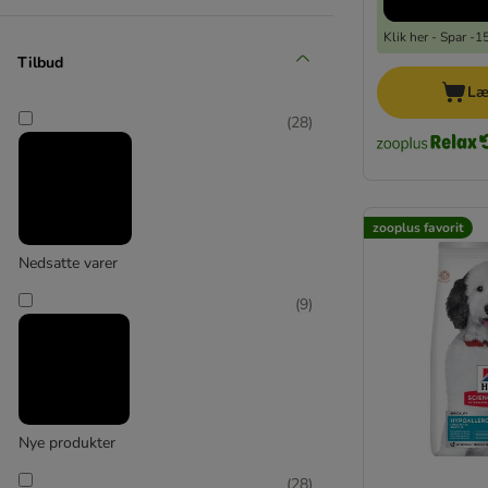
(
2
)
Klik her - Spar -
Tilbud
Læ
Belcando
(
28
)
(
7
)
zooplus favorit
Nedsatte varer
Bosch HPC
(
9
)
(
2
)
Bozita Robur
Nye produkter
(
28
)