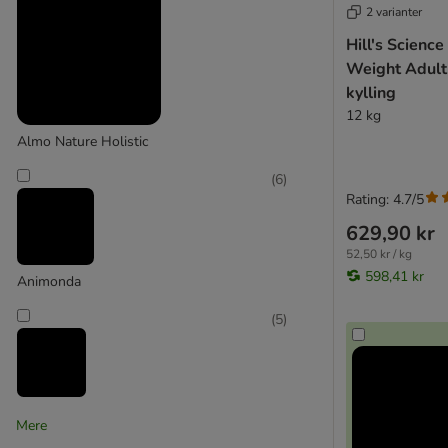
2 varianter
West Highland White Terrier
Hill's Science
Yorkshire Terrier
Weight Adult
Meget små racer
kylling
Små hunde
12 kg
Mellemstore Hunde
Almo Nature Holistic
Store hunde
(
6
)
Rating: 4.7/5
629,90 kr
52,50 kr / kg
598,41 kr
Animonda
(
5
)
Applaws
Mere