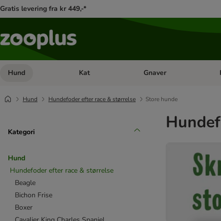
Gratis levering fra kr 449,-*
Hund
Kat
Gnaver
Åben kategori menu: Hund
Åben kategori menu: Kat
Åb
Hund
Hundefoder efter race & størrelse
Store hunde
Hundefo
Kategori
Hund
Hundefoder efter race & størrelse
Beagle
Bichon Frise
Boxer
Cavalier King Charles Spaniel