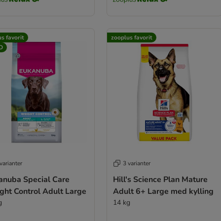
s favorit
zooplus favorit
D
varianter
3 varianter
anuba Special Care
Hill's Science Plan Mature
ght Control Adult Large
Adult 6+ Large med kylling
g
14 kg