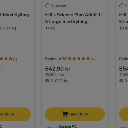
4 varianter
4 
t Maxi Kylling
Hill's Science Plan Adult 1-
Hill
5 Large med kylling
5 L
2 x 14 kg
14 kg
18 k
Rating: 4.8/5
Ratin
(
1
)
(
12
)
642,90 kr
854
kr
45,90 kr / kg
47,50 
610,76 kr
8
g i kurv
Læg i kurv