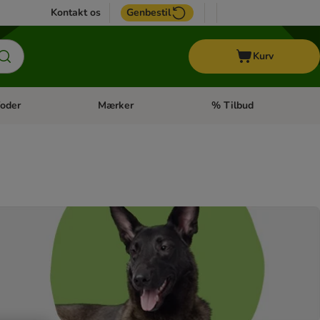
Kontakt os
Genbestil
Kurv
oder
Mærker
% Tilbud
tegori menu: Hest
Åben kategori menu: Diætfoder
Åben kategori menu: Mærk