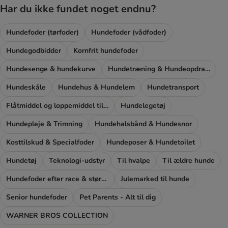
Har du ikke fundet noget endnu?
Hundefoder (tørfoder)
Hundefoder (vådfoder)
Hundegodbidder
Kornfrit hundefoder
Hundesenge & hundekurve
Hundetræning & Hundeopdragelse
Hundeskåle
Hundehus & Hundelem
Hundetransport
Flåtmiddel og loppemiddel til hunde
Hundelegetøj
Hundepleje & Trimning
Hundehalsbånd & Hundesnor
Kosttilskud & Specialfoder
Hundeposer & Hundetoilet
Hundetøj
Teknologi-udstyr
Til hvalpe
Til ældre hunde
Hundefoder efter race & størrelse
Julemarked til hunde
Senior hundefoder
Pet Parents - Alt til dig
WARNER BROS COLLECTION