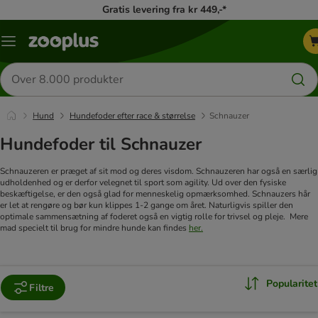
Gratis levering fra kr 449,-*
Menu
kategori
Søg
efter
produkter
Hund
Hundefoder efter race & størrelse
Schnauzer
Hundefoder til Schnauzer
Schnauzeren er præget af sit mod og deres visdom.
Schnauzeren har også en særlig
udholdenhed og er derfor velegnet til sport som agility.
Ud over den fysiske
beskæftigelse, er den også glad for menneskelig opmærksomhed.
Schnauzers hår
er let at rengøre og bør kun klippes 1-2 gange om året.
Naturligvis spiller den
optimale sammensætning af foderet også en vigtig rolle for trivsel og pleje.
Mere
mad specielt til brug for mindre hunde kan findes
her.
Popularitet
Filtre