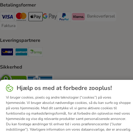
Betalingsformer
Bankoverførsel
Bankoverførsel Payment
VISA Payment Method
Mastercard Payment Method
Apply pay Payment Method
Google Pay Payment Method
paypal Payment Method
Klarna Payment Method
Faktura
Faktura Payment Method
Leveringspartnere
GLS Shipping Method
Postnord Shipping Method
Bring Shipping Method
Sikkerhed
Security
Security
Hjælp os med at forbedre zooplus!
Vi bruger cookies, pixels og andre teknologier (“cookies”) på vores
hjemmeside. Vi bruger absolut nødvendige cookies, så du kan surfe og shoppe
på vores hjemmeside. Med dit samtykke vil vi gerne aktivere cookies til
funktionelle og markedsføringsformål, for at forbedre din oplevelse med vores
Om os
Job hos zooplus
Firmaoplysninger
hjemmeside og vise dig relevante produkter samt personaliserede annoncer.
Forordning om digitale tjenester
Generelle vilkår
Du kan foretage ændringer til enhver tid i vores præferencecenter (“Juster
indstillinger”). Yderligere information om vores dataansvarlige, der er ansvarlig
Fortryd aftale
Betaling
Levering
Databeskyttelse