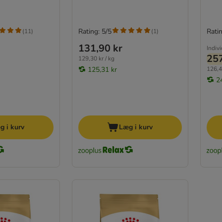
Rating: 5/5
Ratin
(
11
)
(
1
)
131,90 kr
Indiv
257
129,30 kr / kg
125,31 kr
126,4
2
g i kurv
Læg i kurv