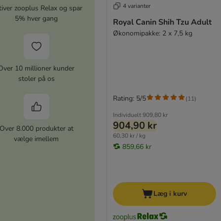
4 varianter
iver zooplus Relax og spar
5% hver gang
Royal Canin Shih Tzu Adult
Økonomipakke: 2 x 7,5 kg
Over 10 millioner kunder
stoler på os
Rating: 5/5
(
11
)
Individuelt
909,80 kr
904,90 kr
Over 8.000 produkter at
60,30 kr / kg
vælge imellem
859,66 kr
Læg i kurv