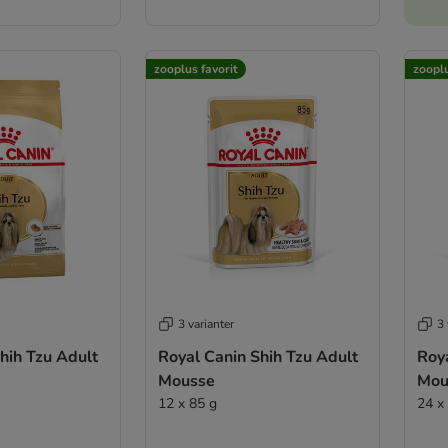
zooplus favorit
zooplu
3 varianter
3 
hih Tzu Adult
Royal Canin Shih Tzu Adult
Roya
Mousse
Mou
12 x 85 g
24 x