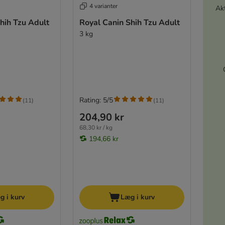
4 varianter
Akt
hih Tzu Adult
Royal Canin Shih Tzu Adult
3 kg
Rating: 5/5
(
11
)
(
11
)
204,90 kr
68,30 kr / kg
194,66 kr
g i kurv
Læg i kurv