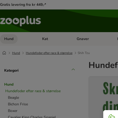
Gratis levering fra kr 449,-*
Hund
Kat
Gnaver
Åben kategori menu: Hund
Åben kategori menu: Kat
Åb
Hund
Hundefoder efter race & størrelse
Shih Tzu
Hundefo
Kategori
Hund
Hundefoder efter race & størrelse
Beagle
Bichon Frise
Boxer
Cavalier King Charles Spaniel