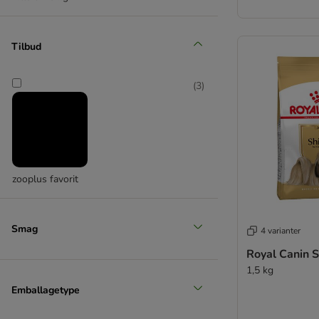
Tilbud
(
3
)
zooplus favorit
Smag
4 varianter
Royal Canin S
1,5 kg
Emballagetype