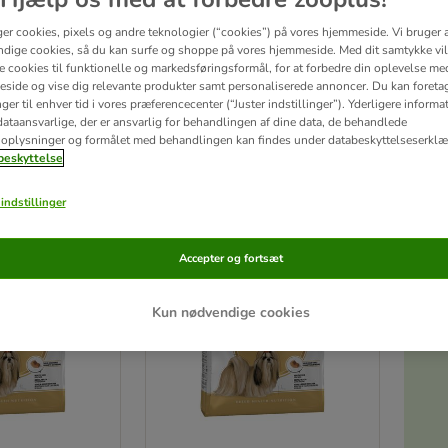
ger cookies, pixels og andre teknologier (“cookies”) på vores hjemmeside. Vi bruger 
kinesisk og betyder løvehund. Shih Tzuen er en glad og udadvendt selskabshund. Den 
dige cookies, så du kan surfe og shoppe på vores hjemmeside. Med dit samtykke vil
står ofte fuld af selvtillid. Generelt er Shih Tzuen særlig populær som familiehund g
re cookies til funktionelle og markedsføringsformål, for at forbedre din oplevelse me
.
side og vise dig relevante produkter samt personaliserede annoncer. Du kan foreta
er til enhver tid i vores præferencecenter (“Juster indstillinger”). Yderligere inform
ataansvarlige, der er ansvarlig for behandlingen af ​​dine data, de behandlede
ter
oplysninger og formålet med behandlingen kan findes under databeskyttelseserklæ
eskyttelse
ve been changed
indstillinger
Accepter og fortsæt
Kun nødvendige cookies