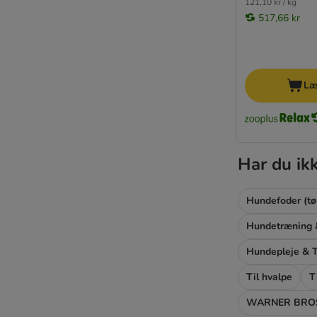
121,10 kr / kg
517,66 kr
Læ
Har du ik
Hundefoder (tø
Hundepleje & T
Til hvalpe
T
WARNER BROS