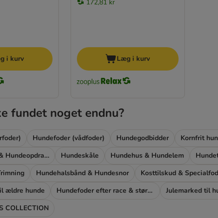
172,81 kr
g i kurv
Læg i kurv
ke fundet noget endnu?
rfoder)
Hundefoder (vådfoder)
Hundegodbidder
Kornfrit hu
Hundetræning & Hundeopdragelse
Hundeskåle
Hundehus & Hundelem
Hundet
rimning
Hundehalsbånd & Hundesnor
Kosttilskud & Specialfo
il ældre hunde
Hundefoder efter race & størrelse
Julemarked til 
 COLLECTION