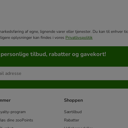
e markedsføring af egne, lignende varer eller tjenester. Du kan til enhve
rligere oplysninger kan findes i vores
Privatlivspolitik
 personlige tilbud, rabatter og gavekort!
ammer
Shoppen
oyalty-program
Særtilbud
løs dine zooPoints
Rabatter