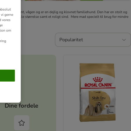
absolut
er intelligent, vågen og er en dejlig og klovnet familiehund. Den har en stolt og
 vi gerne
rundet den lille størrelse samt et roligt sind.
Mere mad specielt til brug for mindre
d vores
ge
ation om
Popularitet
ring
Dine fordele