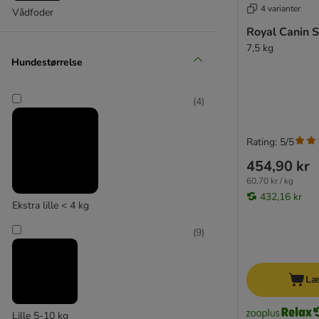
4 varianter
Vådfoder
West Highland White Terrier
Royal Canin S
Yorkshire Terrier
7,5 kg
Meget små racer
Hundestørrelse
Små hunde
Mellemstore Hunde
(
4
)
Store hunde
Rating: 5/5
454,90 kr
60,70 kr / kg
432,16 kr
Ekstra lille < 4 kg
(
9
)
Læ
Lille 5-10 kg