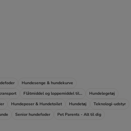
ndefoder
Hundesenge & hundekurve
ransport
Flåtmiddel og loppemiddel til hunde
Hundelegetøj
der
Hundeposer & Hundetoilet
Hundetøj
Teknologi-udstyr
hunde
Senior hundefoder
Pet Parents - Alt til dig