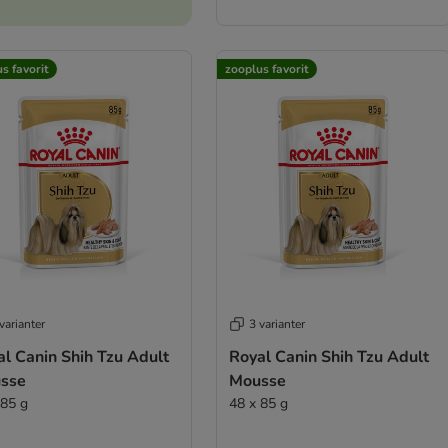
s favorit
zooplus favorit
varianter
3 varianter
l Canin Shih Tzu Adult
Royal Canin Shih Tzu Adult
sse
Mousse
 85 g
48 x 85 g