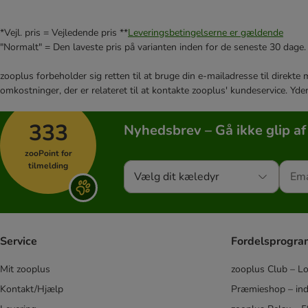
*Vejl. pris = Vejledende pris **
Leveringsbetingelserne er gældende
"Normalt" = Den laveste pris på varianten inden for de seneste 30 dage.
zooplus forbeholder sig retten til at bruge din e-mailadresse til direkt
omkostninger, der er relateret til at kontakte zooplus' kundeservice. Yde
333
Nyhedsbrev – Gå ikke glip af
zooPoint for
tilmelding
Vælg dit kæledyr
Service
Fordelsprogr
Mit zooplus
zooplus Club – L
Kontakt/Hjælp
Præmieshop – ind