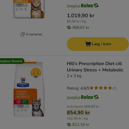
1.019,90 kr
85,00 kr / kg
968,91 kr
6 varianter
Læg i kurv
ooplus favorit
Hill's Prescription Diet c/d
Urinary Stress + Metabolic
2 x 3 kg
Rating: 4.6/5
(
7
)
Individuelt
859,80 kr
854,90 kr
142,50 kr / kg
812,16 kr