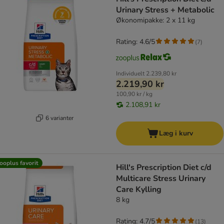
Urinary Stress + Metabolic
Økonomipakke: 2 x 11 kg
Rating: 4.6/5
(
7
)
Individuelt
2.239,80 kr
2.219,90 kr
100,90 kr / kg
2.108,91 kr
6 varianter
Læg i kurv
ooplus favorit
Hill's Prescription Diet c/d
Multicare Stress Urinary
Care Kylling
8 kg
Rating: 4.7/5
(
13
)