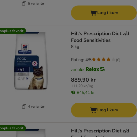
6 varianter
Læg i kurv
ooplus favorit
Hill's Prescription Diet z/d
Food Sensitivities
8 kg
Rating: 4/5
(
8
)
889,90 kr
111,20 kr / kg
845,41 kr
4 varianter
Læg i kurv
ooplus favorit
Hill's Prescription Diet z/d