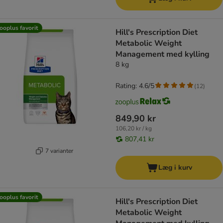
ooplus favorit
Hill's Prescription Diet
Metabolic Weight
Management med kylling
8 kg
Rating: 4.6/5
(
12
)
849,90 kr
106,20 kr / kg
807,41 kr
7 varianter
Læg i kurv
ooplus favorit
Hill's Prescription Diet
Metabolic Weight