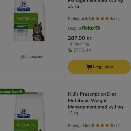
Management med kylling
1,5 kg
Rating: 4.6/5
(
12
)
287,90 kr
191,90 kr / kg
273,51 kr
7 varianter
Læg i kurv
ooplus favorit
Hill's Prescription Diet
Metabolic Weight
Management med kylling
12 kg
Rating: 4.6/5
(
12
)