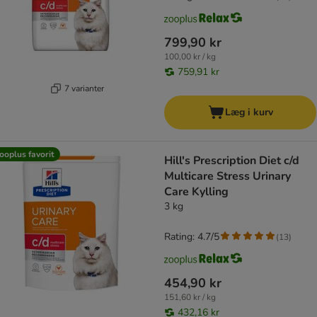
799,90 kr
100,00 kr / kg
759,91 kr
7 varianter
Læg i kurv
ooplus favorit
Hill's Prescription Diet c/d
Multicare Stress Urinary
Care Kylling
3 kg
Rating: 4.7/5
(
13
)
454,90 kr
151,60 kr / kg
432,16 kr