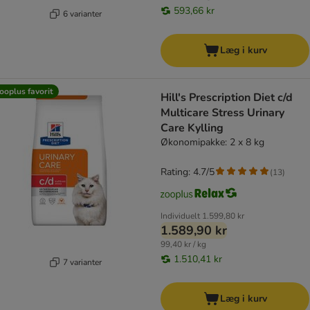
593,66 kr
6 varianter
Læg i kurv
ooplus favorit
Hill's Prescription Diet c/d
Multicare Stress Urinary
Care Kylling
Økonomipakke: 2 x 8 kg
Rating: 4.7/5
(
13
)
Individuelt
1.599,80 kr
1.589,90 kr
99,40 kr / kg
1.510,41 kr
7 varianter
Læg i kurv