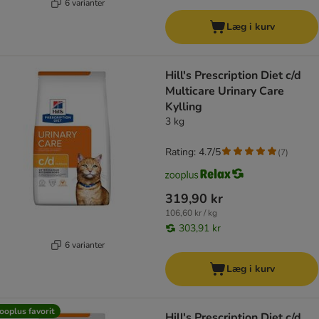
6 varianter
Læg i kurv
Hill's Prescription Diet c/d
Multicare Urinary Care
Kylling
3 kg
Rating: 4.7/5
(
7
)
319,90 kr
106,60 kr / kg
303,91 kr
6 varianter
Læg i kurv
ooplus favorit
Hill's Prescription Diet c/d