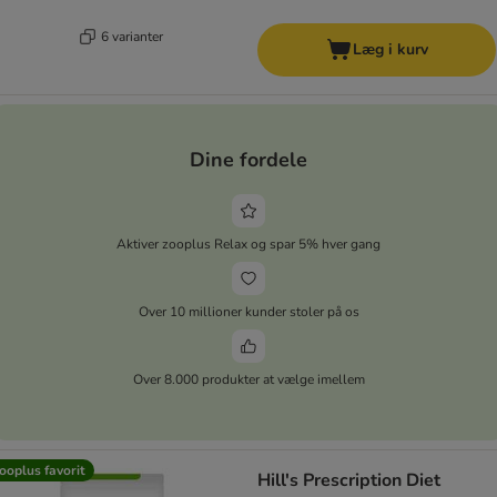
6 varianter
Læg i kurv
Dine fordele
Aktiver zooplus Relax og spar 5% hver gang
Over 10 millioner kunder stoler på os
Over 8.000 produkter at vælge imellem
ooplus favorit
Hill's Prescription Diet