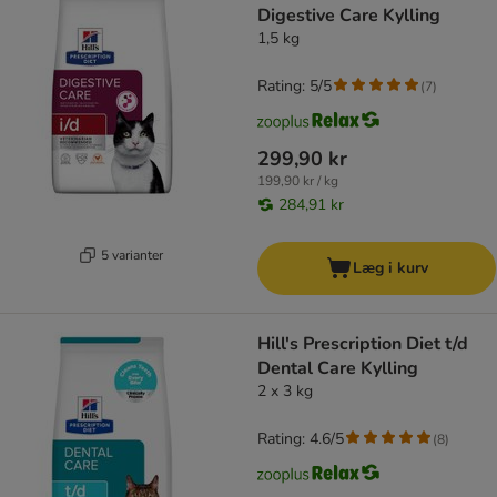
Digestive Care Kylling
1,5 kg
Rating: 5/5
(
7
)
299,90 kr
199,90 kr / kg
284,91 kr
5 varianter
Læg i kurv
Hill's Prescription Diet t/d
Dental Care Kylling
2 x 3 kg
Rating: 4.6/5
(
8
)