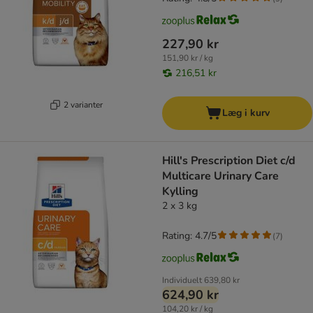
227,90 kr
151,90 kr / kg
216,51 kr
2 varianter
Læg i kurv
Hill's Prescription Diet c/d
Multicare Urinary Care
Kylling
2 x 3 kg
Rating: 4.7/5
(
7
)
Individuelt
639,80 kr
624,90 kr
104,20 kr / kg