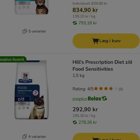
Individuelt
839,80 kr
834,90 kr
139,20 kr / kg
793,16 kr
5 varianter
Læg i kurv
ooplus favorit
Hill's Prescription Diet z/d
Food Sensitivities
1,5 kg
Rating: 4/5
(
8
)
292,90 kr
195,30 kr / kg
278,26 kr
4 varianter