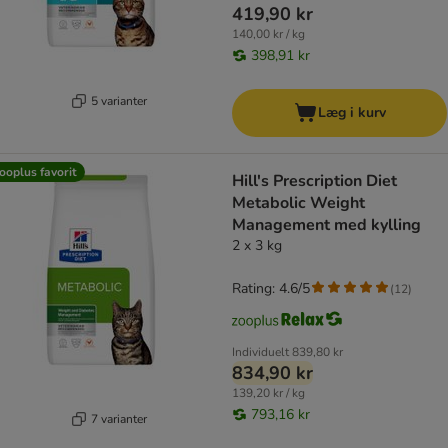
419,90 kr
140,00 kr / kg
398,91 kr
5 varianter
Læg i kurv
ooplus favorit
Hill's Prescription Diet
Metabolic Weight
Management med kylling
2 x 3 kg
Rating: 4.6/5
(
12
)
Individuelt
839,80 kr
834,90 kr
139,20 kr / kg
793,16 kr
7 varianter