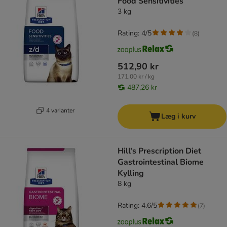
Food Sensitivities
3 kg
Rating: 4/5
(
8
)
512,90 kr
171,00 kr / kg
487,26 kr
4 varianter
Læg i kurv
Hill's Prescription Diet
Gastrointestinal Biome
Kylling
8 kg
Rating: 4.6/5
(
7
)