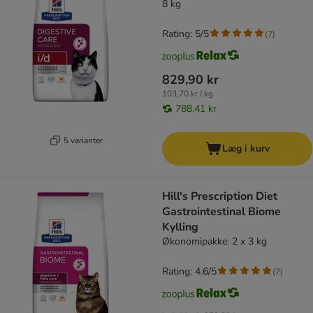
8 kg
Rating: 5/5
(
7
)
829,90 kr
103,70 kr / kg
788,41 kr
5 varianter
Læg i kurv
Hill's Prescription Diet
Gastrointestinal Biome
Kylling
Økonomipakke: 2 x 3 kg
Rating: 4.6/5
(
7
)