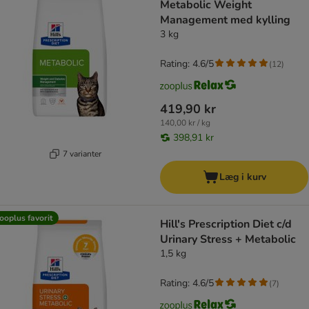
Metabolic Weight
Management med kylling
3 kg
Rating: 4.6/5
(
12
)
419,90 kr
140,00 kr / kg
398,91 kr
7 varianter
Læg i kurv
ooplus favorit
Hill's Prescription Diet c/d
Urinary Stress + Metabolic
1,5 kg
Rating: 4.6/5
(
7
)