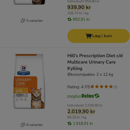
Individuelt
959,80 kr
939,90 kr
156,70 kr / kg
892,91 kr
5 varianter
Læg i kurv
Hill's Prescription Diet c/d
Multicare Urinary Care
Kylling
Økonomipakke: 2 x 12 kg
Rating: 4.7/5
(
7
)
Individuelt
2.039,80 kr
2.019,90 kr
84,20 kr / kg
1.918,91 kr
6 varianter