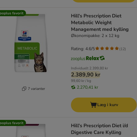
ooplus favorit
Hill's Prescription Diet
Metabolic Weight
Management med kylling
Økonomipakke: 2 x 12 kg
Rating: 4.6/5
(
12
)
Individuelt
2.399,80 kr
2.389,90 kr
99,60 kr / kg
2.270,41 kr
7 varianter
Læg i kurv
ooplus favorit
Hill's Prescription Diet i/d
Digestive Care Kylling