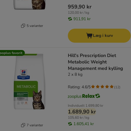
959,90 kr
120,00 kr / kg
911,91 kr
5 varianter
Læg i kurv
ooplus favorit
Hill's Prescription Diet
Metabolic Weight
Management med kylling
2 x 8 kg
Rating: 4.6/5
(
12
)
Individuelt
1.699,80 kr
1.689,90 kr
105,60 kr / kg
1.605,41 kr
7 varianter