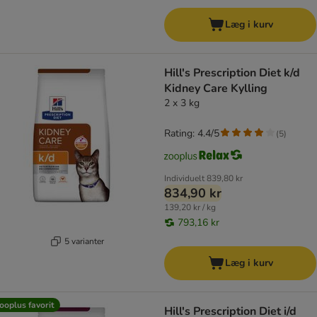
Læg i kurv
Hill's Prescription Diet k/d
Kidney Care Kylling
2 x 3 kg
Rating: 4.4/5
(
5
)
Individuelt
839,80 kr
834,90 kr
139,20 kr / kg
793,16 kr
5 varianter
Læg i kurv
ooplus favorit
Hill's Prescription Diet i/d