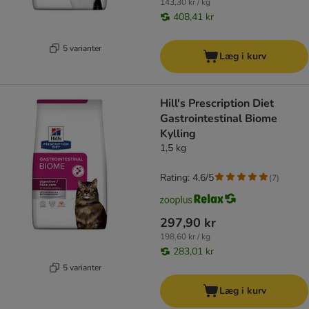
143,30 kr / kg
408,41 kr
5 varianter
Læg i kurv
Hill's Prescription Diet
Gastrointestinal Biome
Kylling
1,5 kg
Rating: 4.6/5
(
7
)
297,90 kr
198,60 kr / kg
283,01 kr
5 varianter
Læg i kurv