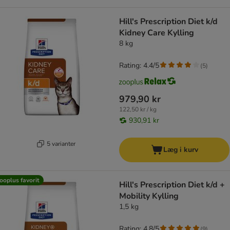
Hill's Prescription Diet k/d
Kidney Care Kylling
8 kg
Rating: 4.4/5
(
5
)
979,90 kr
122,50 kr / kg
930,91 kr
5 varianter
Læg i kurv
ooplus favorit
Hill's Prescription Diet k/d +
Mobility Kylling
1,5 kg
Rating: 4.8/5
(
9
)