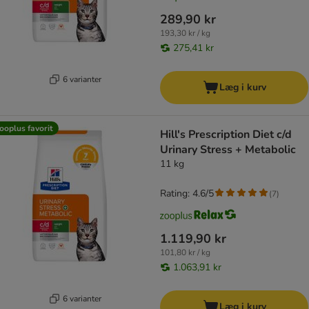
289,90 kr
193,30 kr / kg
275,41 kr
6 varianter
Læg i kurv
ooplus favorit
Hill's Prescription Diet c/d
Urinary Stress + Metabolic
11 kg
Rating: 4.6/5
(
7
)
1.119,90 kr
101,80 kr / kg
1.063,91 kr
6 varianter
Læg i kurv