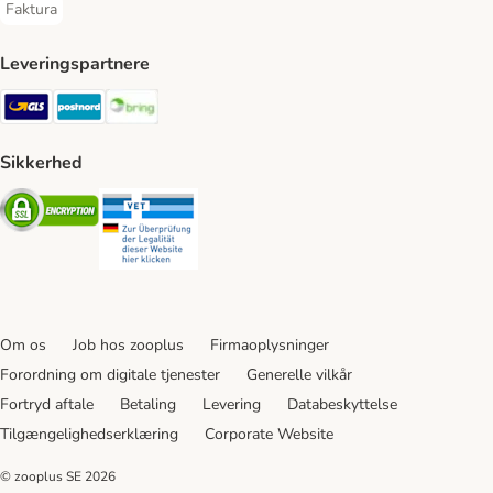
Faktura
Faktura Payment Method
Leveringspartnere
GLS Shipping Method
Postnord Shipping Method
Bring Shipping Method
Sikkerhed
Security
Security
Om os
Job hos zooplus
Firmaoplysninger
Forordning om digitale tjenester
Generelle vilkår
Fortryd aftale
Betaling
Levering
Databeskyttelse
Tilgængelighedserklæring
Corporate Website
© zooplus SE
2026