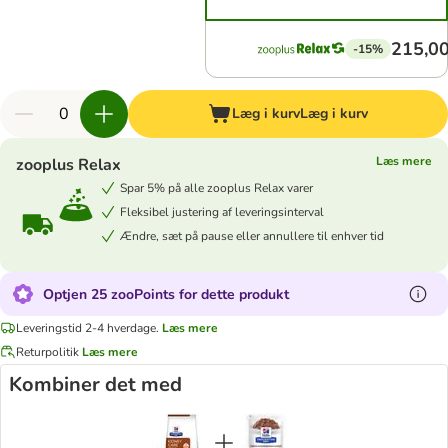
215,00
-15%
Læg i kurv
Læg i kurv
Læs mere
zooplus Relax
Spar 5% på alle zooplus Relax varer
Fleksibel justering af leveringsinterval
Ændre, sæt på pause eller annullere til enhver tid
Optjen 25 zooPoints for dette produkt
Leveringstid 2-4 hverdage.
Læs mere
Returpolitik
Læs mere
Kombiner det med