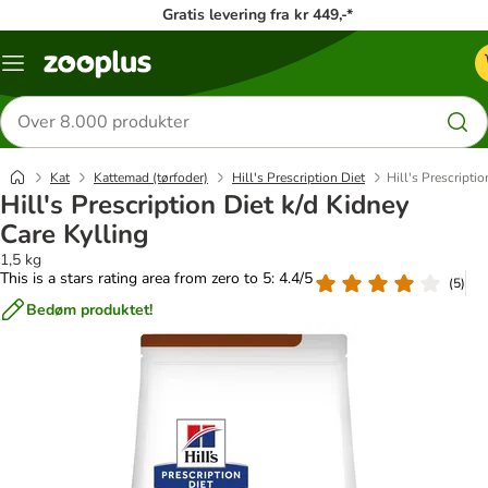
Gratis levering fra kr 449,-*
Menu
kategori
Søg
efter
produkter
Kat
Kattemad (tørfoder)
Hill's Prescription Diet
Hill's Prescripti
Hill's Prescription Diet k/d Kidney
Care Kylling
1,5 kg
This is a stars rating area from zero to 5: 4.4/5
(
5
)
Bedøm produktet!