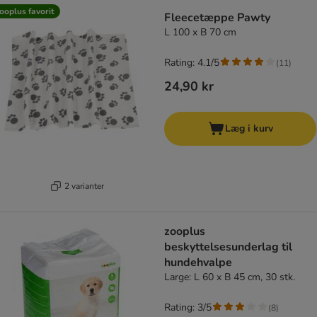
ooplus favorit
Fleecetæppe Pawty
L 100 x B 70 cm
Rating: 4.1/5
(
11
)
24,90 kr
Læg i kurv
2 varianter
zooplus
beskyttelsesunderlag til
hundehvalpe
Large: L 60 x B 45 cm, 30 stk.
Rating: 3/5
(
8
)