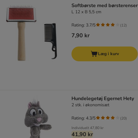
Softbørste med børsterenser
L 12 x B 5,5 cm
Rating: 3.7/5
(
12
)
7,90 kr
Læg i kurv
Hundelegetøj Egernet Hety
2 stk. i økonomisæt
Rating: 4.3/5
(
20
)
Individuelt
47,80 kr
41,90 kr