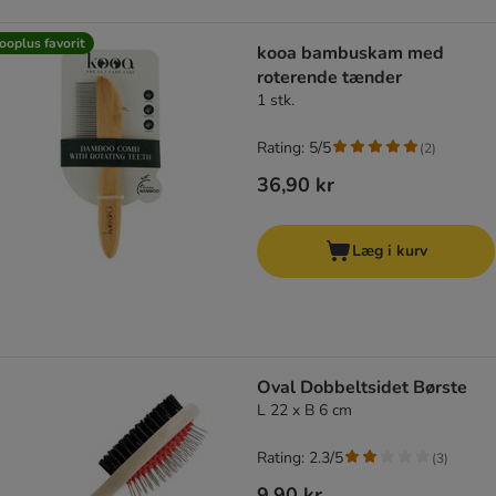
ooplus favorit
kooa bambuskam med
roterende tænder
1 stk.
Rating: 5/5
(
2
)
36,90 kr
Læg i kurv
Oval Dobbeltsidet Børste
L 22 x B 6 cm
Rating: 2.3/5
(
3
)
9,90 kr