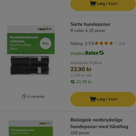
Læg i kurv
Sorte hundeposer
8 ruller á 20 poser
Rating: 3.7/5
(
27
)
Individuelt
25,80 kr
22,90 kr
11,50 kr / stk.
21,76 kr
4 varianter
Læg i kurv
Biologisk nedbrydelige
hundeposer med håndtag
100 poser