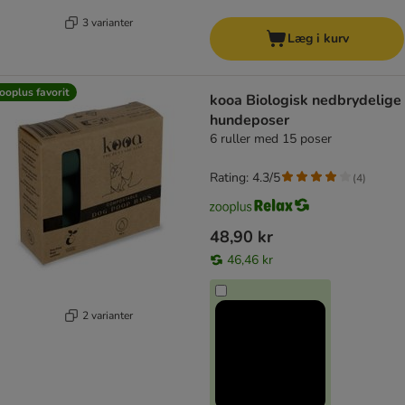
3 varianter
Læg i kurv
ooplus favorit
kooa Biologisk nedbrydelige
hundeposer
6 ruller med 15 poser
Rating: 4.3/5
(
4
)
48,90 kr
46,46 kr
2 varianter