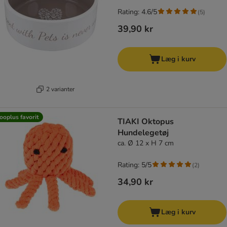
Rating: 4.6/5
(
5
)
39,90 kr
Læg i kurv
2 varianter
ooplus favorit
TIAKI Oktopus
Hundelegetøj
ca. Ø 12 x H 7 cm
Rating: 5/5
(
2
)
34,90 kr
Læg i kurv