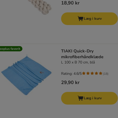
18,90 kr
Læg i kurv
ooplus favorit
TIAKI Quick-Dry
mikrofiberhåndklæde
L 100 x B 70 cm, blå
Rating: 4.6/5
(
18
)
29,90 kr
Læg i kurv