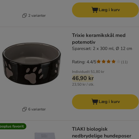
Læg i kurv
2 varianter
Trixie keramikskål med
potemotiv
Sparesæt: 2 x 300 ml, Ø 12 cm
Rating: 4.4/5
(
11
)
Individuelt
51,80 kr
46,90 kr
23,50 kr / stk.
Læg i kurv
6 varianter
ooplus favorit
TIAKI biologisk
nedbrydelige hundeposer