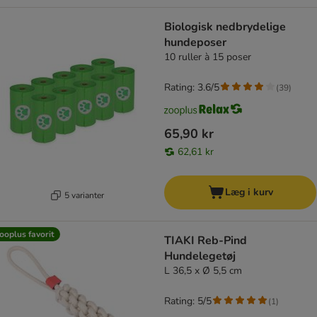
Biologisk nedbrydelige
hundeposer
10 ruller à 15 poser
Rating: 3.6/5
(
39
)
65,90 kr
62,61 kr
Læg i kurv
5 varianter
ooplus favorit
TIAKI Reb-Pind
Hundelegetøj
L 36,5 x Ø 5,5 cm
Rating: 5/5
(
1
)