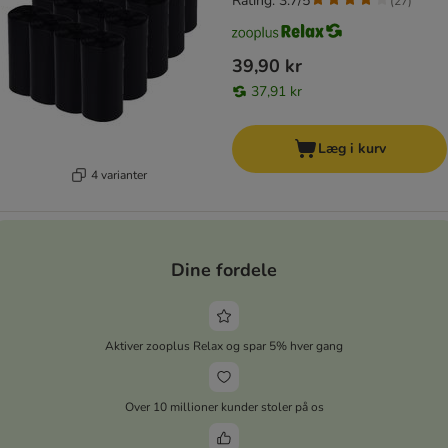
Rating: 3.7/5
(
27
)
39,90 kr
37,91 kr
Læg i kurv
4 varianter
Dine fordele
Aktiver zooplus Relax og spar 5% hver gang
Over 10 millioner kunder stoler på os