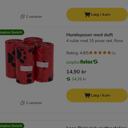
Læg i kurv
2 varianter
ooplus favorit
Hundeposer med duft
4 ruller med 15 poser rød, Rose
Rating: 4.8/5
(
6
)
14,90 kr
14,16 kr
Læg i kurv
2 varianter
ooplus favorit