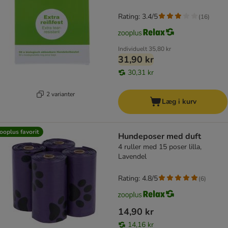
Rating: 3.4/5
(
16
)
Individuelt
35,80 kr
31,90 kr
30,31 kr
2 varianter
Læg i kurv
ooplus favorit
Hundeposer med duft
4 ruller med 15 poser lilla,
Lavendel
Rating: 4.8/5
(
6
)
14,90 kr
14,16 kr