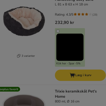
L 81 x B 63 x H 18 cm
Rating: 4.3/5
(
28
)
232,90 kr
3 varianter
Klik her - Spar -5%
Læg i kurv
ooplus favorit
Trixie keramikskål Pet's
Home
800 ml, Ø 16 cm