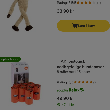
Rating: 3.5/5
(
12
)
33,90 kr
Læg i kurv
ooplus favorit
TIAKI biologisk
nedbrydelige hundeposer
8 ruller med 15 poser
Rating: 5/5
(
2
)
49,90 kr
47,41 kr