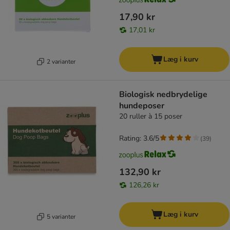
17,90 kr
17,01 kr
Læg i kurv
2 varianter
Biologisk nedbrydelige
hundeposer
20 ruller à 15 poser
Rating: 3.6/5
(
39
)
132,90 kr
126,26 kr
Læg i kurv
5 varianter