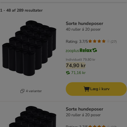
1 - 48 af 289 resultater
product items have been changed
Sorte hundeposer
40 ruller á 20 poser
Rating: 3.7/5
(
27
)
Individuelt
79,80 kr
74,90 kr
71,16 kr
Læg i kurv
4 varianter
Sorte hundeposer
20 ruller á 20 poser