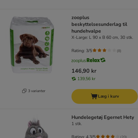
zooplus
beskyttelsesunderlag til
hundehvalpe
X-Large: L 90 x B 60 cm, 30 stk.
Rating: 3/5
(
8
)
146,90 kr
139,56 kr
3 varianter
Læg i kurv
Hundelegetøj Egernet Hety
1 stk.
Rating: 4.3/5
(
20
)