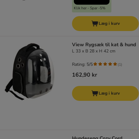
Klik her - Spar -5%
Læg i kurv
View Rygsæk til kat & hund
L 33 x B 28 x H 42 cm
Rating: 5/5
(
1
)
162,90 kr
Læg i kurv
Hundeseng Cozy Cord