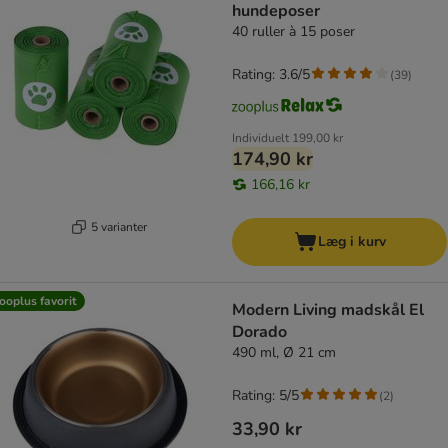
hundeposer
40 ruller à 15 poser
Rating: 3.6/5
(
39
)
Individuelt
199,00 kr
174,90 kr
166,16 kr
5 varianter
Læg i kurv
ooplus favorit
Modern Living madskål El
Dorado
490 ml, Ø 21 cm
Rating: 5/5
(
2
)
33,90 kr