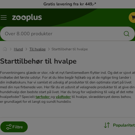
Gratis levering fra kr 449,-*
Menu
kategori
Søg
efter
produkter
Hund
Til hvalpe
Starttilbehør til hvalpe
Starttilbehør til hvalpe
Forventningens glæde er stor, når et nyt familiemedlem flytter ind. Og det er sjovt at
indkøbe det første udstyr. For at du ikke begår fejlkøb og at de rigtige ting lander i
din indkøbskurv, har vi samlet et udvalg af produkter til den optimale start på livet
med din nye firbenede ven. Her får du et udsnit af velegnede produkter til at give din
hundehvalp den bedste start på livet.
Har du brug for vejledning til valg af det rette
hvalpefoder? Specielt
tørfoder
og
vådfoder
til hvalpe, skræddersyet deres behov,
er grundlaget for et langt og sundt hundeliv.
Popularitet
Filtre