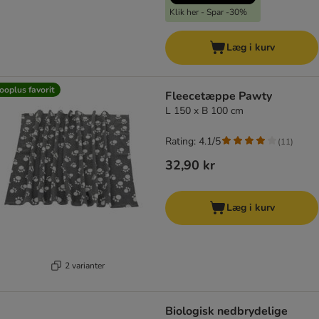
Klik her - Spar -30%
Læg i kurv
ooplus favorit
Fleecetæppe Pawty
L 150 x B 100 cm
Rating: 4.1/5
(
11
)
32,90 kr
Læg i kurv
2 varianter
Biologisk nedbrydelige