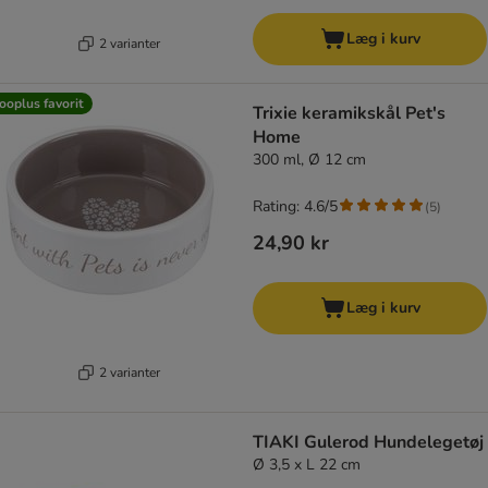
Læg i kurv
2 varianter
ooplus favorit
Trixie keramikskål Pet's
Home
300 ml, Ø 12 cm
Rating: 4.6/5
(
5
)
24,90 kr
Læg i kurv
2 varianter
TIAKI Gulerod Hundelegetøj
Ø 3,5 x L 22 cm