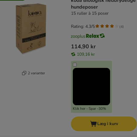
kooa Biologisk nedbrydelige
hundeposer
15 ruller à 15 poser
Rating: 4.3/5
(
4
)
114,90 kr
109,16 kr
2 varianter
Klik her - Spar -30%
Læg i kurv