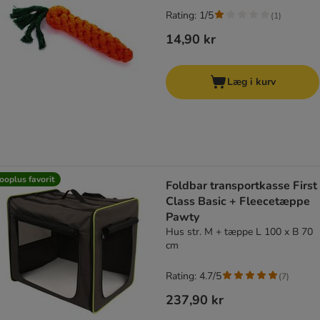
Rating: 1/5
(
1
)
14,90 kr
Læg i kurv
ooplus favorit
Foldbar transportkasse First
Class Basic + Fleecetæppe
Pawty
Hus str. M + tæppe L 100 x B 70
cm
Rating: 4.7/5
(
7
)
237,90 kr