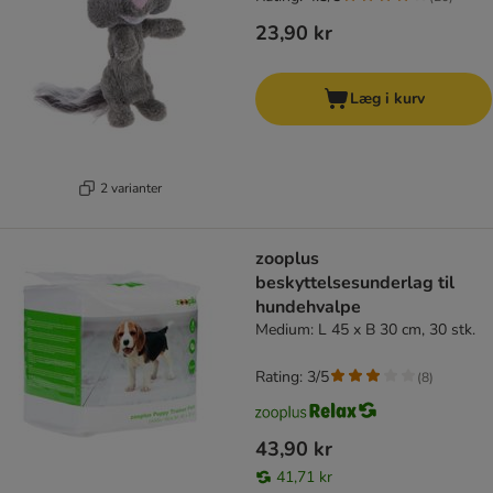
23,90 kr
Læg i kurv
2 varianter
zooplus
beskyttelsesunderlag til
hundehvalpe
Medium: L 45 x B 30 cm, 30 stk.
Rating: 3/5
(
8
)
43,90 kr
41,71 kr