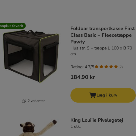
ooplus favorit
Foldbar transportkasse First
Class Basic + Fleecetæppe
Pawty
Hus str. S + tæppe L 100 x B 70
cm
Rating: 4.7/5
(
7
)
184,90 kr
Læg i kurv
2 varianter
King Louiiie Pivelegetøj
1 stk.