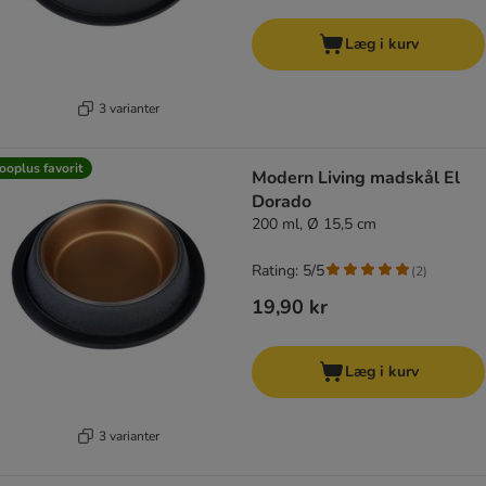
Læg i kurv
3 varianter
ooplus favorit
Modern Living madskål El
Dorado
200 ml, Ø 15,5 cm
Rating: 5/5
(
2
)
19,90 kr
Læg i kurv
3 varianter