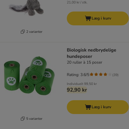
21,00 kr / stk.
Læg i kurv
2 varianter
Biologisk nedbrydelige
hundeposer
20 ruller à 15 poser
Rating: 3.6/5
(
39
)
Individuelt
99,50 kr
92,90 kr
Læg i kurv
5 varianter