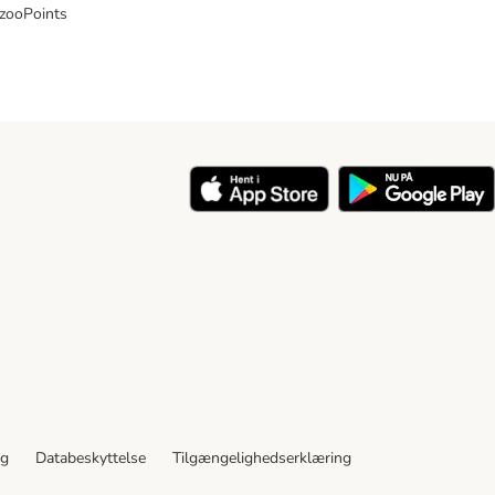
 zooPoints
y
ng
Databeskyttelse
Tilgængelighedserklæring