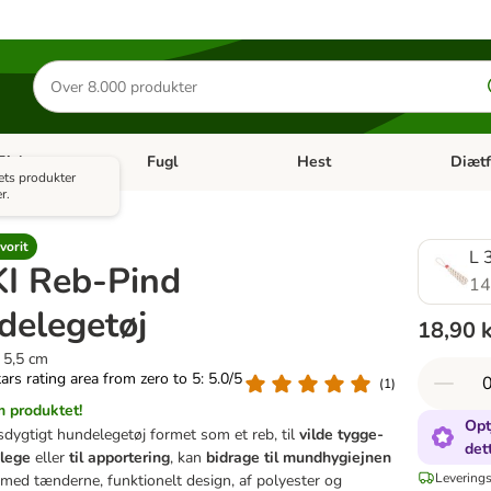
Søg
efter
produkter
Fisk
Fugl
Hest
Diætf
en kategori menu: Gnaver
Åben kategori menu: Fisk
Åben kategori menu: Fugl
Åben ka
ets produkter
r.
vorit
L 
KI Reb-Pind
14
delegetøj
18,90 
 5,5 cm
tars rating area from zero to 5: 5.0/5
(
1
)
 produktet!
Opt
ygtigt hundelegetøj formet som et reb, til
vilde tygge-
det
elege
eller
til apportering
, kan
bidrage til mundhygiejnen
Leverings
med tænderne, funktionelt design, af polyester og