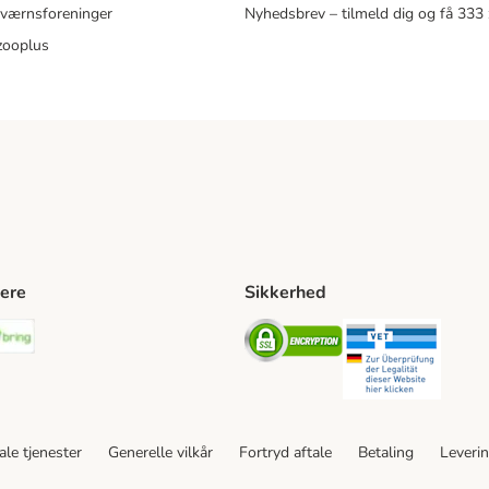
eværnsforeninger
Nyhedsbrev – tilmeld dig og få 333
zooplus
ere
Sikkerhed
ping Method
stnord Shipping Method
Bring Shipping Method
Security
Securit
le tjenester
Generelle vilkår
Fortryd aftale
Betaling
Leveri