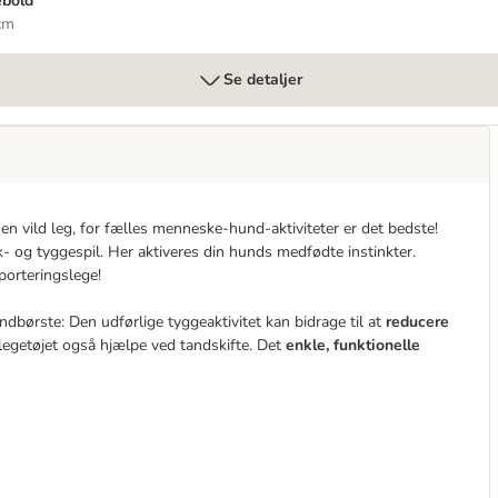
ebold
cm
Se detaljer
r en vild leg, for fælles menneske-hund-aktiviteter er det bedste!
- og tyggespil. Her aktiveres din hunds medfødte instinkter.
porteringslege!
børste: Den udførlige tyggeaktivitet kan bidrage til at
reducere
 legetøjet også hjælpe ved tandskifte. Det
enkle, funktionelle