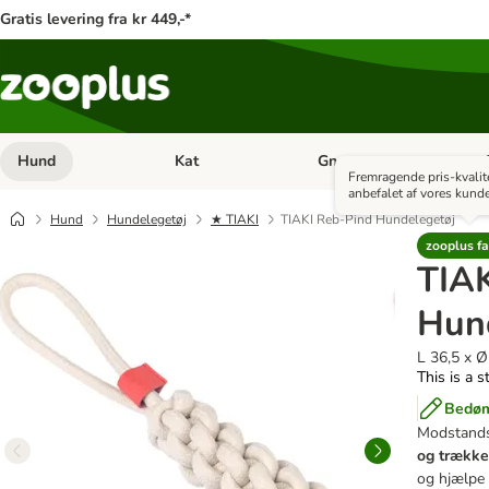
Gratis levering fra kr 449,-*
Hund
Kat
Gnaver
Åben kategori menu: Hund
Åben kategori menu: Kat
Åb
Fremragende pris-kvalit
anbefalet af vores kunde
Hund
Hundelegetøj
★ TIAKI
TIAKI Reb-Pind Hundelegetøj
zooplus fa
TIA
Hun
L 36,5 x Ø
This is a s
Bedøm
Modstandsd
og trækk
og hjælpe 