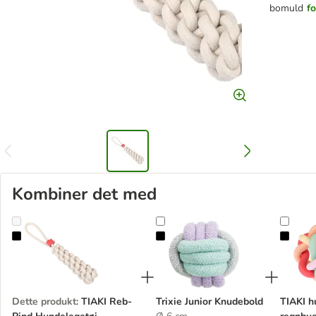
bomuld
f
Kombiner det med
TIAKI Reb-Pind Hundelegetøj
Trixie Junior Knudebold
TIAKI
Dette produkt
:
TIAKI Reb-
Trixie Junior Knudebold
TIAKI h