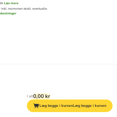
tik
Læs mere
er inkl. moms
men ekskl. eventuelle
mkostninger
0,00 kr
I alt
Læg begge i kurven
Læg begge i kurven