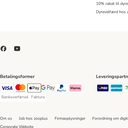
10% rabat til dyr
Dyrevelfærd hos 
Betalingsformer
Leveringspartn
GLS Ship
Po
VISA Payment Method
Mastercard Payment Method
Apply pay Payment Method
Google Pay Payment Method
paypal Payment Method
Klarna Payment Method
Bankoverførsel
Faktura
Bankoverførsel Payment Method
Faktura Payment Method
Om os
Job hos zooplus
Firmaoplysninger
Forordning om digita
Corporate Website