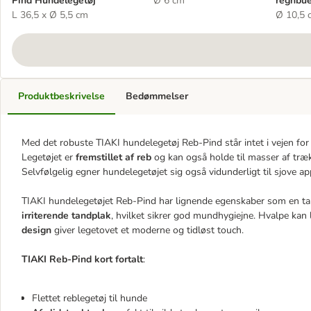
Pind Hundelegetøj
Ø 6 cm
regnbu
L 36,5 x Ø 5,5 cm
Ø 10,5 
Produktbeskrivelse
Bedømmelser
Med det robuste TIAKI hundelegetøj
Reb-Pind
står intet i vejen fo
Legetøjet er
fremstillet af reb
og kan også holde til masser af træk
Selvfølgelig egner hundelegetøjet sig også vidunderligt til sjove ap
TIAKI hundelegetøjet
Reb-Pind
har lignende egenskaber som en tand
irriterende tandplak
, hvilket sikrer god mundhygiejne. Hvalpe kan
design
giver legetovet et moderne og tidløst touch.
TIAKI Reb-Pind kort fortalt
:
Flettet reblegetøj til hunde