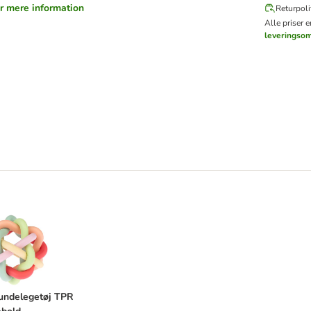
or mere information
Returpoli
Alle priser 
leveringso
 hundelegetøj TPR regnbuebold
undelegetøj TPR