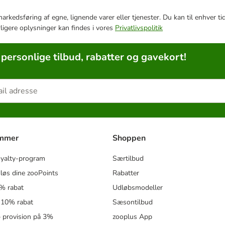
e markedsføring af egne, lignende varer eller tjenester. Du kan til enhve
rligere oplysninger kan findes i vores
Privatlivspolitik
 personlige tilbud, rabatter og gavekort!
ammer
Shoppen
oyalty-program
Særtilbud
løs dine zooPoints
Rabatter
5% rabat
Udløbsmodeller
 10% rabat
Sæsontilbud
 – provision på 3%
zooplus App