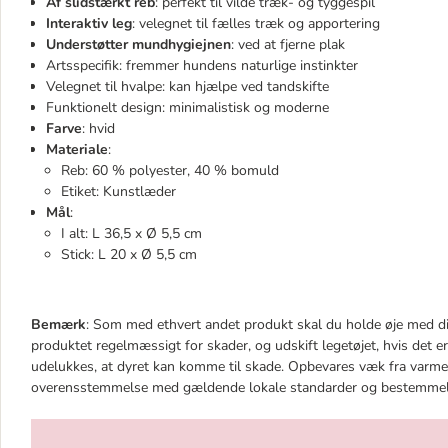
Af slidstærkt reb
: perfekt til vilde træk- og tyggespil
Interaktiv leg
: velegnet til fælles træk og apportering
Understøtter mundhygiejnen
: ved at fjerne plak
Artsspecifik: fremmer hundens naturlige instinkter
Velegnet til hvalpe: kan hjælpe ved tandskifte
Funktionelt design: minimalistisk og moderne
Farve
: hvid
Materiale
:
Reb: 60 % polyester, 40 % bomuld
Etiket: Kunstlæder
Mål
:
I alt: L 36,5 x Ø 5,5 cm
Stick: L 20 x Ø 5,5 cm
Bemærk
: Som med ethvert andet produkt skal du holde øje med di
produktet regelmæssigt for skader, og udskift legetøjet, hvis det er d
udelukkes, at dyret kan komme til skade. Opbevares væk fra varme
overensstemmelse med gældende lokale standarder og bestemmel