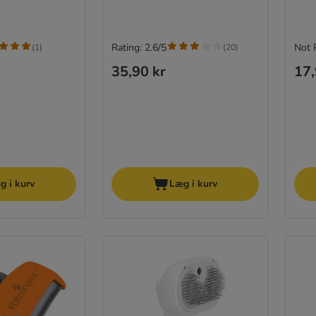
Rating: 2.6/5
Not 
(
1
)
(
20
)
35,90 kr
17,
g i kurv
Læg i kurv