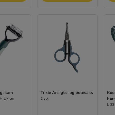
ingskam
Trixie Ansigts- og potesaks
Koo
 H 2,7 cm
1 stk.
bør
L 23