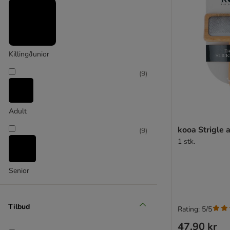
(
1
)
Kerbl
Killing/Junior
(
9
)
Adult
kooa Strigle
(
9
)
1 stk.
Senior
Tilbud
Rating: 5/5
47,90 kr