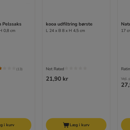
 Pelssaks
kooa udfiltring børste
Nat
 H 0,8 cm
L 24 x B 8 x H 4,5 cm
17 c
Not Rated
Ratin
(
13
)
21,90 kr
Vejl. 
27,
g i kurv
Læg i kurv