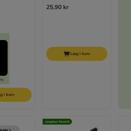
25,90 kr
Læg i kurv
30%
g i kurv
zooplus favorit