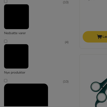
(
10
)
Nedsatte varer
Læ
(
4
)
Nye produkter
(
10
)