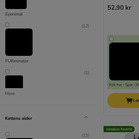
Oster
52,90 kr
Pet Head
Eyenimal
Inodorina
Canospet
(
12
)
Simple solution
Vet's Best
Advance
Trixie
FURminator
(
1
)
Klik her - Spar -
Mere
Hunter
Læ
(
1
)
Kattens alder
zooplus favorit
Karlie
(
13
)