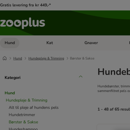
Gratis levering fra kr 449,-*
Hund
Kat
Gnaver
Åben kategori menu: Hund
Åben kategori menu: Kat
Åb
Hund
Hundepleje & Trimning
Børster & Sakse
Hundeb
Kategori
Hundebørster, trimmer
sammenfiltret pels og
Hund
Hundepleje & Trimning
Alt til pleje af hundens pels
1 - 48 af 65 resul
Hundetrimmer
Børster & Sakse
product items ha
Hundeshampoo