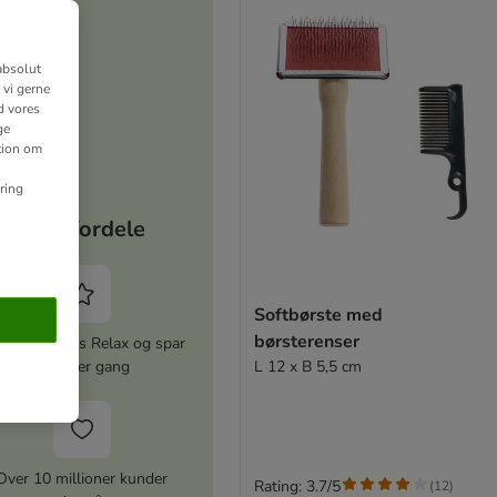
absolut
 vi gerne
d vores
ge
ation om
ring
Dine fordele
Softbørste med
børsterenser
iver zooplus Relax og spar
L 12 x B 5,5 cm
5% hver gang
Over 10 millioner kunder
Rating: 3.7/5
(
12
)