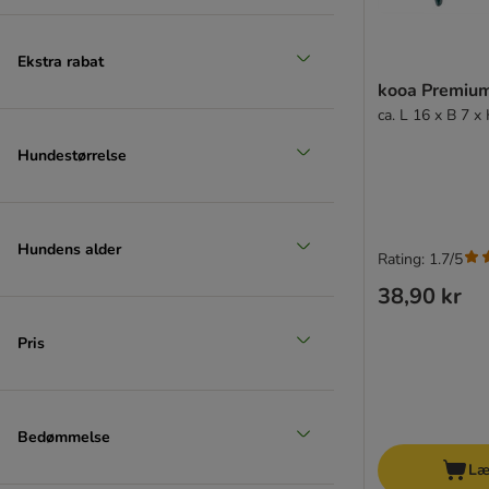
Ekstra rabat
kooa Premium
Produkter med ekstra rabat
ca. L 16 x B 7 x
(
4
)
Hundestørrelse
Hundens alder
Rating: 1.7/5
38,90 kr
zooplus favorit
Pris
Bedømmelse
Læ