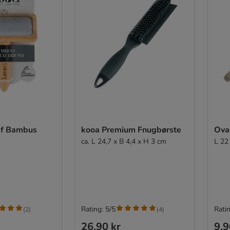
 af Bambus
kooa Premium Fnugbørste
Ova
ca. L 24,7 x B 4,4 x H 3 cm
L 22
Rating: 5/5
Ratin
(
2
)
(
4
)
26,90 kr
9,9