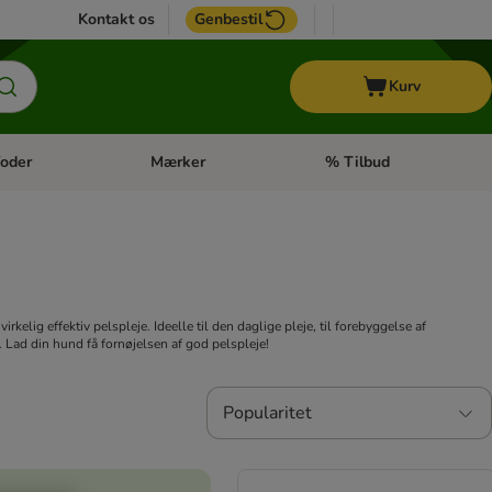
Kontakt os
Genbestil
Kurv
oder
Mærker
% Tilbud
tegori menu: Hest
Åben kategori menu: Diætfoder
Åben kategori menu: Mærk
kelig effektiv pelspleje. Ideelle til den daglige pleje, til forebyggelse af
s. Lad din hund få fornøjelsen af god pelspleje!
Popularitet