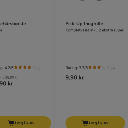
urhårsbørste
Pick-Up fnugrulle
m
Komplet-sæt inkl. 2 ekstra ruller
g: 4.2/5
Rating: 3.3/5
(
6
)
(
6
)
9,90 kr
pris
38,90 kr
90 kr
Læg i kurv
Læg i kurv