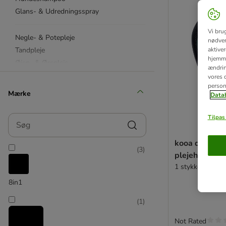
Glans- & Udredningsspray
Vi bru
Negle- & Potepleje
nødven
Tandpleje
aktive
hjemme
Øjen- & Ørepleje
ændring
Vådservietter
vores d
person
Hundebleer & Løbetid
Mærke
Datab
Hundeposer & Tilbehør
Beroligende til hunde
Søg
Tilpas 
Håndklæder & Badekåber
Lugtfjerner & Rengøringsmidler
kooa dobbelt
(
3
)
Førstehjælp & Skader
plejehandske
1 stykke
FURminator
8in1
★ kooa
(
1
)
Moser
Nature's Miracle
Not Rated