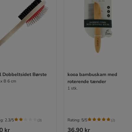
l Dobbeltsidet Børste
kooa bambuskam med
 x B 6 cm
roterende tænder
1 stk.
g: 2.3/5
Rating: 5/5
(
3
)
(
2
)
0 kr
36,90 kr