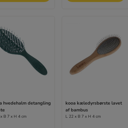
a hvedehalm detangling
kooa kæledyrsbørste lavet
ste
af bambus
 x B 7 x H 4 cm
L 22 x B 7 x H 4 cm