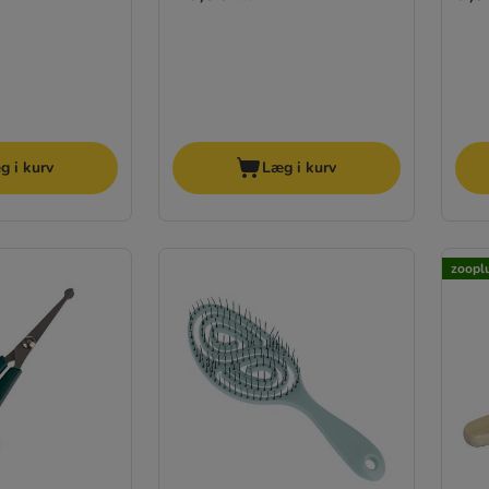
g i kurv
Læg i kurv
zooplu