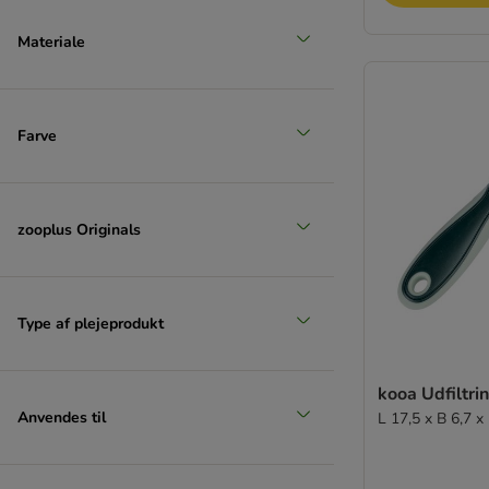
Materiale
Farve
zooplus Originals
Type af plejeprodukt
kooa Udfiltr
Anvendes til
L 17,5 x B 6,7 x