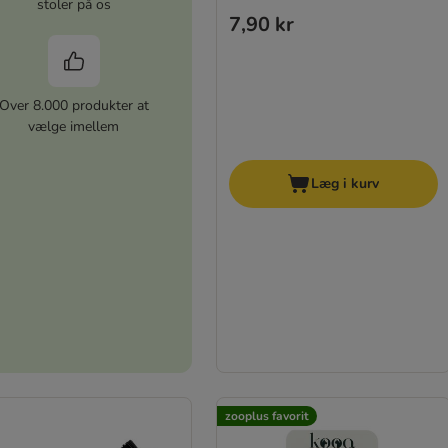
stoler på os
7,90 kr
Over 8.000 produkter at
vælge imellem
Læg i kurv
zooplus favorit