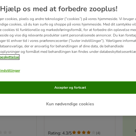
Hjælp os med at forbedre zooplus!
ger cookies, pixels og andre teknologier (“cookies”) på vores hjemmeside. Vi bruger 
dige cookies, så du kan surfe og shoppe på vores hjemmeside. Med dit samtykke vil
re cookies til funktionelle og markedsføringsformål, for at forbedre din oplevelse me
side og vise dig relevante produkter samt personaliserede annoncer. Du kan foreta
er til enhver tid i vores præferencecenter (“Juster indstillinger”). Yderligere inform
ataansvarlige, der er ansvarlig for behandlingen af ​​dine data, de behandlede
oplysninger og formålet med behandlingen kan findes under databeskyttelseserklæ
eskyttelse
indstillinger
sidig
Pelspleje Handske
Accepter og fortsæt
1 stk.
Akt
Kun nødvendige cookies
Rating: 4.3/5
(
4
)