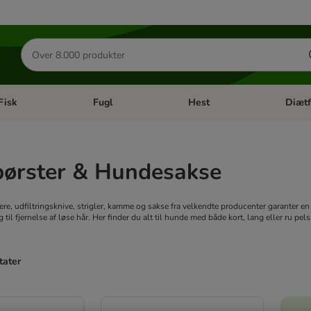
Søg
efter
produkter
Fisk
Fugl
Hest
Diætf
en kategori menu: Gnaver
Åben kategori menu: Fisk
Åben kategori menu: Fugl
Åben ka
ørster & Hundesakse
e, udfiltringsknive, strigler, kamme og sakse fra velkendte producenter garanter en vir
 til fjernelse af løse hår. Her finder du alt til hunde med både kort, lang eller ru pel
tater
ve been changed