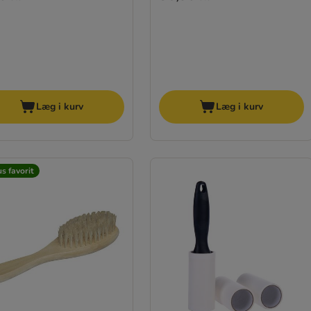
Læg i kurv
Læg i kurv
s favorit