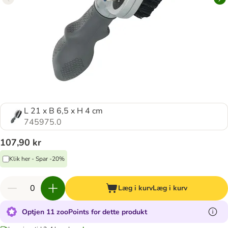
L 21 x B 6,5 x H 4 cm
745975.0
107,90 kr
Klik her - Spar -20%
Læg i kurv
Læg i kurv
Optjen 11 zooPoints for dette produkt