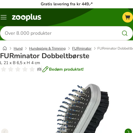
Gratis levering fra kr 449,-*
Menu
kategori
Søg
efter
produkter
Hund
Hundepleje & Trimning
FURminator
FURminator Dobbeltb
FURminator Dobbeltbørste
L 21 x B 6,5 x H 4 cm
Bedøm produktet!
(
0
)