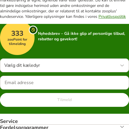
markedsføring af egne, lignende varer eller tjenester. Du kan til enhver
tid gøre indsigelse herimod uden andre omkostninger end de
almindelige omkostninger, der er relateret til at kontakte zooplus'
kundeservice. Yderligere oplysninger kan findes i vores
Privatlivspolitik
333
Nyhedsbrev – Gå ikke glip af personlige tilbud,
rabatter og gavekort!
zooPoint for
tilmelding
Vælg dit kæledyr
Tilmeld
Service
Fordelsprogrammer