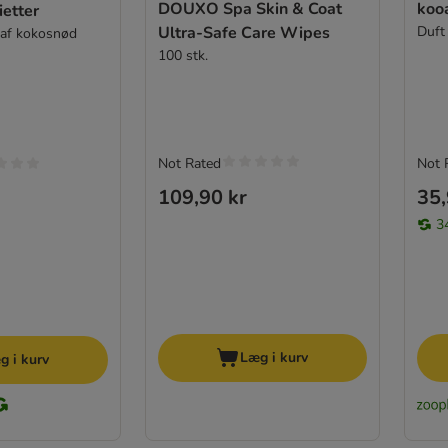
DOUXO Spa Skin & Coat
kooa
etter
Ultra-Safe Care Wipes
Duft 
t af kokosnød
100 stk.
Not Rated
Not 
109,90 kr
35,
3
Læg i kurv
g i kurv