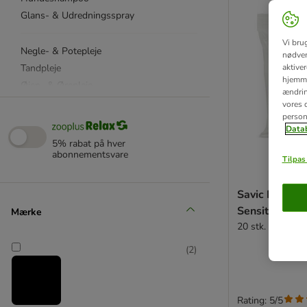
Glans- & Udredningsspray
Vi bru
Negle- & Potepleje
nødven
Tandpleje
aktive
hjemme
Øjen- & Ørepleje
ændring
Vådservietter
vores d
person
Hundebleer & Løbetid
Datab
Hundeposer & Tilbehør
5% rabat på hver
Beroligende til hunde
abonnementsvare
Tilpas 
Håndklæder & Badekåber
Lugtfjerner & Rengøringsmidler
Savic Refres
Førstehjælp & Skader
Sensitive
Mærke
20 stk.
FURminator
(
2
)
★ kooa
Moser
Nature's Miracle
Rating: 5/5