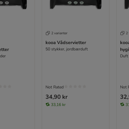
2 varianter
2 
kooa Vådservietter
koo
etter
50 stykker, jordbærduft
hygi
der
Duft
Not Rated
Not 
34,90 kr
32,
33,16 kr
3