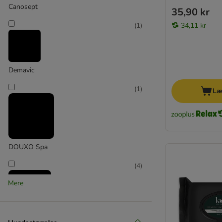
Oster
Canosept
35,90 kr
Pet Head
34,11 kr
(
1
)
Inodorina
Canospet
Simple solution
Vet's Best
Demavic
Advance
Trixie
(
1
)
Læ
DOUXO Spa
(
4
)
Mere
Earth Rated