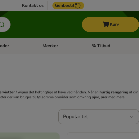
Kontakt os
Genbestil
Kurv
oder
Mærker
% Tilbud
tegori menu: Hest
Åben kategori menu: Diætfoder
Åben kategori menu: Mærk
ervietter
/
wipes
det helt rigtige at have ved hånden. Når en
hurtig rengøring
af din
vietter der kan bruges til følsomme områder som omkring øjne, ører med mere.
Popularitet