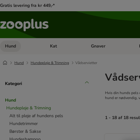
Gratis levering fra kr 449,-*
Hund
Kat
Gnaver
Åben kategori menu: Hund
Åben kategori menu: Kat
Åb
Hund
Hundepleje & Trimning
Vådservietter
Vådserv
Kategori
Hvis din hunds pels er
hund er nødvendig, v
Hund
Hundepleje & Trimning
Alt til pleje af hundens pels
1 - 18 af 18 resul
Hundetrimmer
Børster & Sakse
product items ha
Hundeshampoo