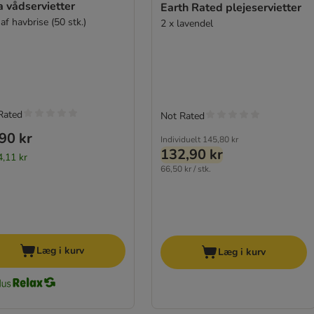
 vådservietter
Earth Rated plejeservietter
af havbrise (50 stk.)
2 x lavendel
Rated
Not Rated
90 kr
Individuelt
145,80 kr
132,90 kr
4,11 kr
66,50 kr / stk.
Læg i kurv
Læg i kurv