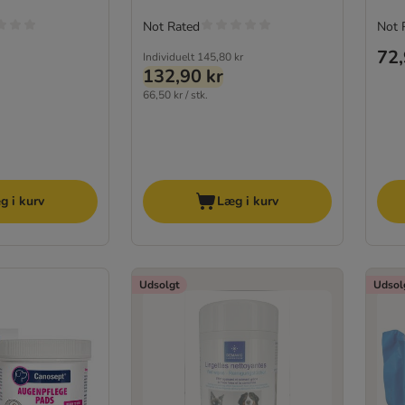
Not Rated
Not 
72,
Individuelt
145,80 kr
132,90 kr
66,50 kr / stk.
g i kurv
Læg i kurv
Udsolgt
Udsol