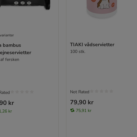
varianter
TIAKI vådservietter
a bambus
100 stk.
ejneservietter
 af fersken
Not Rated
Rated
79,90 kr
90 kr
75,91 kr
1,26 kr