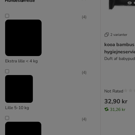
Hundestørrelse
(
6
)
(
4
)
kooa
2 varianter
(
1
)
kooa bambus
hygiejneservi
Duft af babypud
Ekstra lille < 4 kg
savic
(
4
)
Not Rated
32,90 kr
Lille 5-10 kg
31,26 kr
(
4
)