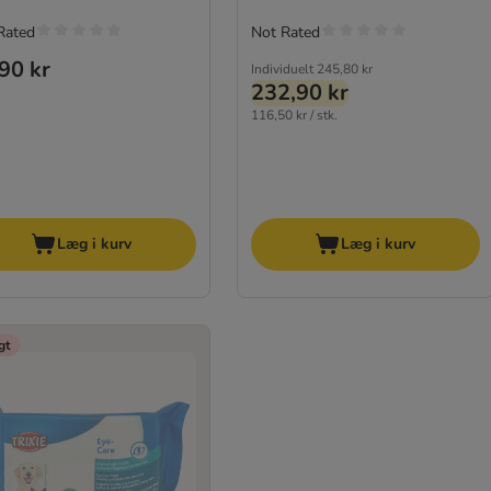
Rated
Not Rated
90 kr
Individuelt
245,80 kr
232,90 kr
116,50 kr / stk.
Læg i kurv
Læg i kurv
gt