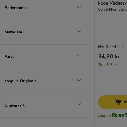
Ekstra stor > 45 kg
kooa Vådservi
Bedømmelse
50 stykker, duf
Materiale
Not Rated
34,90 kr
Farve
33,16 kr
zooplus Originals
Læ
Gnaver-art