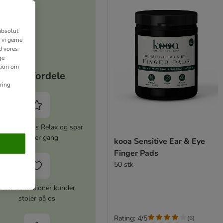
absolut
 vi gerne
d vores
ge
ation om
Dine fordele
ring
iver zooplus Relax og spar
5% hver gang
kooa Sensitive Ear & Eye
Finger Pads
50 stk
Over 10 millioner kunder
stoler på os
Rating: 4/5
(
6
)