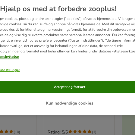
Hjælp os med at forbedre zooplus!
ger cookies, pixels og andre teknologier (“cookies”) på vores hjemmeside. Vi bruger 
dige cookies, så du kan surfe og shoppe på vores hjemmeside. Med dit samtykke vil
re cookies til funktionelle og markedsføringsformål, for at forbedre din oplevelse me
side og vise dig relevante produkter samt personaliserede annoncer. Du kan foreta
er til enhver tid i vores præferencecenter (“Juster indstillinger”). Yderligere inform
ataansvarlige, der er ansvarlig for behandlingen af ​​dine data, de behandlede
oplysninger og formålet med behandlingen kan findes under databeskyttelseserklæ
eskyttelse
indstillinger
Akt
h'r Wipes
Vet's Best® Clean
Accepter og fortsæt
Øjeservietter
100 servietter
Kun nødvendige cookies
Rating: 5/5
(
10
)
(
1
)