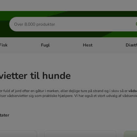
Søg
efter
produkter
Fisk
Fugl
Hest
Diætf
en kategori menu: Gnaver
Åben kategori menu: Fisk
Åben kategori menu: Fugl
Åben ka
ietter til hunde
 fuld af jord efter en gåtur i marken, eller dejlige ture på strand og i skov så er
våds
iser vådservietter sig som praktiske hjælpere. Vi har også et stort udvalg af vådser
tater
ve been changed