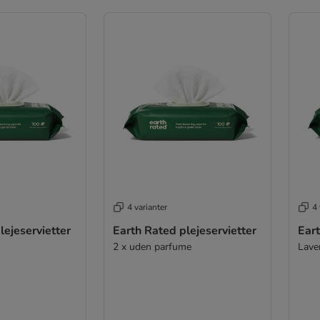
4 varianter
4 
lejeservietter
Earth Rated plejeservietter
Eart
2 x uden parfume
Lave