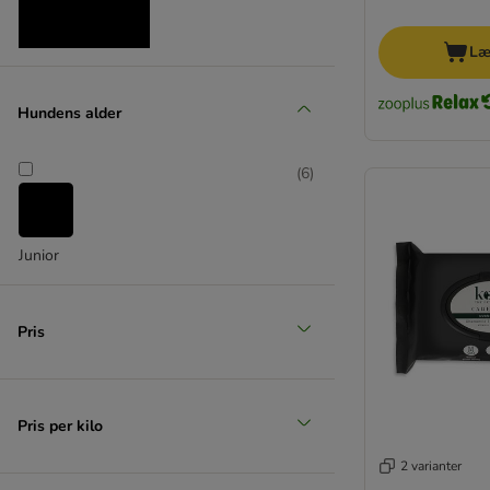
Læ
Mellem 11-25 kg
Hundens alder
(
4
)
(
6
)
Junior
Stor 26-44 kg
(
4
)
Pris
Pris per kilo
2 varianter