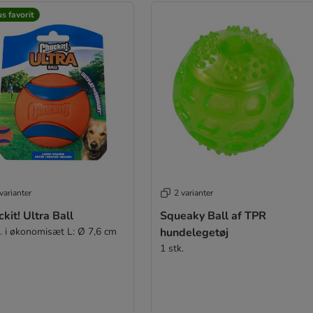
s favorit
varianter
2 varianter
kit! Ultra Ball
Squeaky Ball af TPR
k. i økonomisæt L: Ø 7,6 cm
hundelegetøj
1 stk.