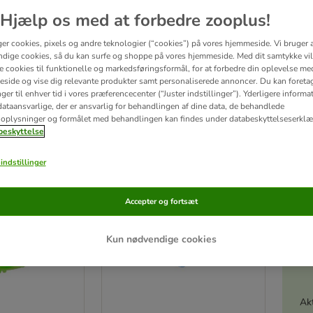
Hjælp os med at forbedre zooplus!
tort hit på de varme sommerdage, hvor din hund kan afkøle og lege i timevis i det kø
oolen, Hvad med
svømmelegetøj
for sjov & spas i poolen? Eller hvad med
håndklæder
ger cookies, pixels og andre teknologier (“cookies”) på vores hjemmeside. Vi bruger 
dige cookies, så du kan surfe og shoppe på vores hjemmeside. Med dit samtykke vil
re cookies til funktionelle og markedsføringsformål, for at forbedre din oplevelse me
side og vise dig relevante produkter samt personaliserede annoncer. Du kan foreta
tater
er til enhver tid i vores præferencecenter (“Juster indstillinger”). Yderligere inform
ataansvarlige, der er ansvarlig for behandlingen af ​​dine data, de behandlede
ve been changed
oplysninger og formålet med behandlingen kan findes under databeskyttelseserklæ
eskyttelse
zooplus favorit
indstillinger
Accepter og fortsæt
Kun nødvendige cookies
Akt