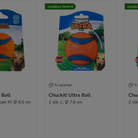
zooplus favorit
zooplu
6 varianter
6 
 Ball
Chuckit! Ultra Ball
Chuc
isæt M: Ø 6,5 cm
1 stk. L: Ø 7,6 cm
2 st