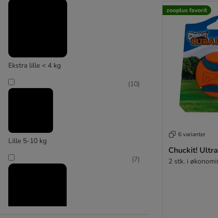
zooplus favorit
(
8
)
KONG
Ekstra lille < 4 kg
(
10
)
6 varianter
Lille 5-10 kg
Chuckit! Ultra
(
7
)
2 stk. i økonom