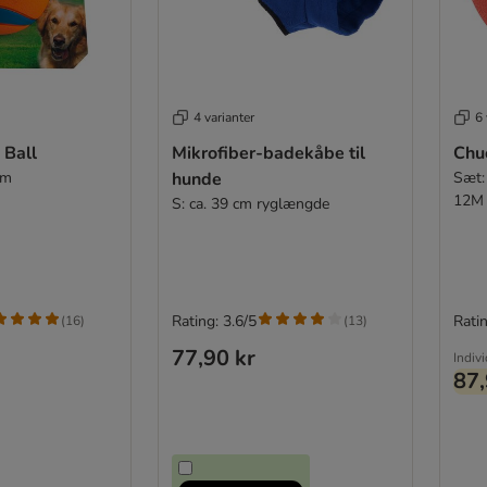
4 varianter
6 
 Ball
Mikrofiber-badekåbe til
Chuc
cm
hunde
Sæt:
12M
S: ca. 39 cm ryglængde
Rating: 3.6/5
Ratin
(
16
)
(
13
)
77,90 kr
Indiv
87,