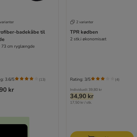
varianter
2 varianter
ofiber-badekåbe til
TPR kødben
de
2 stk.i økonomisæt
a. 73 cm ryglængde
g: 3.6/5
Rating: 3/5
(
13
)
(
4
)
90 kr
Individuelt
39,80 kr
34,90 kr
17,50 kr / stk.