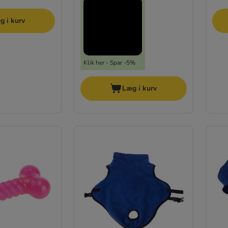
g i kurv
Klik her - Spar -5%
Læg i kurv