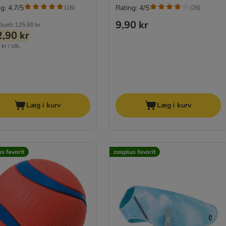
g: 4.7/5
Rating: 4/5
(
16
)
(
26
)
9,90 kr
iduelt
125,80 kr
,90 kr
kr / stk.
Læg i kurv
Læg i kurv
s favorit
zooplus favorit