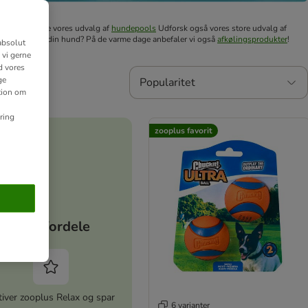
lige bassin. Se vores udvalg af
hundepools
Udforsk også vores store udvalg af
til tørring af din hund? På de varme dage anbefaler vi også
afkølingsprodukter
!
absolut
 vi gerne
d vores
ge
Popularitet
ation om
ring
zooplus favorit
Dine fordele
iver zooplus Relax og spar
6 varianter