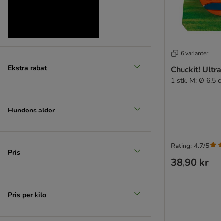
6 varianter
Ekstra rabat
Chuckit! Ultra
1 stk. M: Ø 6,5 
Produkter med ekstra rabat
(
9
)
Hundens alder
Rating: 4.7/5
Pris
38,90 kr
zooplus favorit
Pris per kilo