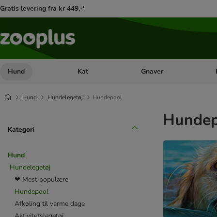
Gratis levering fra kr 449,-*
Hund
Kat
Gnaver
Åben kategori menu: Hund
Åben kategori menu: Kat
Åb
Hund
Hundelegetøj
Hundepool
Hundep
Kategori
Hund
Hundelegetøj
❤ Mest populære
Hundepool
Afkøling til varme dage
Aktivitetslegetøj