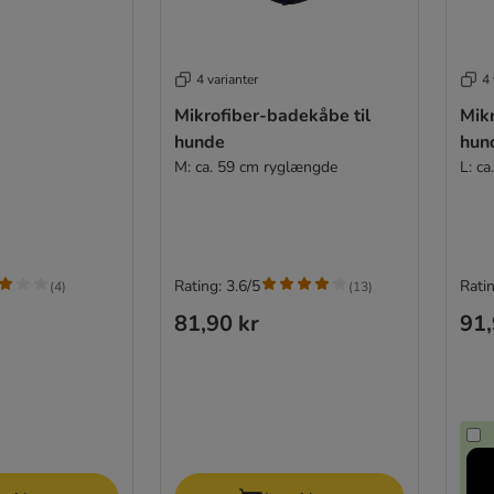
4 varianter
4 
Mikrofiber-badekåbe til
Mikr
hunde
hun
M: ca. 59 cm ryglængde
L: c
Rating: 3.6/5
Ratin
(
4
)
(
13
)
81,90 kr
91,