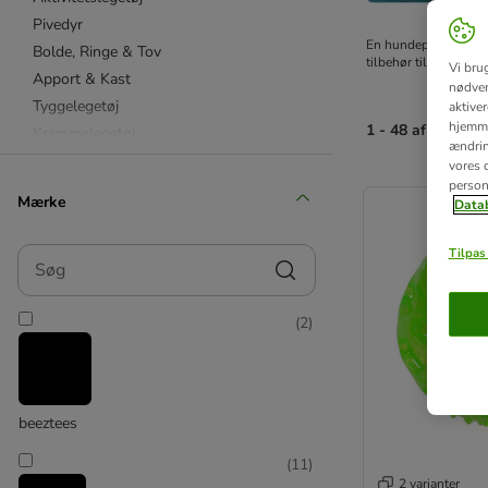
Pivedyr
En hundepool er et s
Bolde, Ringe & Tov
tilbehør til hundep
Vi bru
Apport & Kast
nødven
Tyggelegetøj
aktive
hjemme
1 - 48 af 66 resul
Krammelegetøj
ændring
Hvalpelegetøj
vores d
product items ha
person
KONG
Mærke
Datab
Chuckit!
HUNTER
Søg
Tilpas 
★ Nomad Tales
Nylabone
(
2
)
★ TIAKI
Trixie
Stof- & plysdyr
Neopren & Nylonlegetøj
beeztees
Ekstra robust
Karlie
(
11
)
2 varianter