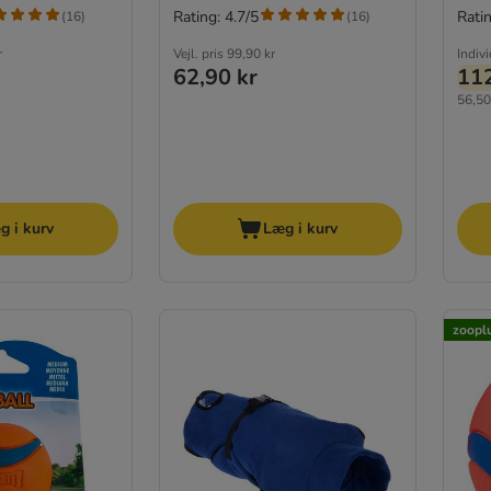
Rating: 4.7/5
Ratin
(
16
)
(
16
)
r
Vejl. pris
99,90 kr
Indiv
62,90 kr
112
56,50 
g i kurv
Læg i kurv
zooplu