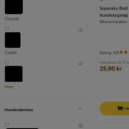
Squeaky Ball
hundelegetøj
Chuckit!
Økonomipakke: 3
(
1
)
Coachi
Rating: 4/5
Individuelt
29,70 k
(
2
)
25,90 kr
Mere
ferplast
(
3
)
Læ
Hundestørrelse
(
5
)
Flamingo