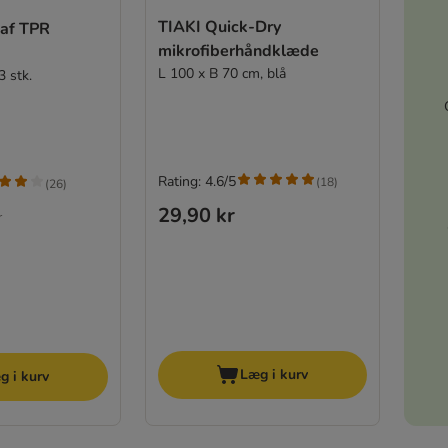
TIAKI Quick-Dry
 af TPR
mikrofiberhåndklæde
L 100 x B 70 cm, blå
 stk.
Rating: 4.6/5
(
18
)
(
26
)
29,90 kr
r
Læg i kurv
g i kurv