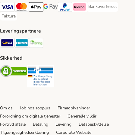
Bankoverførsel
Bankoverførsel Payment
VISA Payment Method
Mastercard Payment Method
Apply pay Payment Method
Google Pay Payment Method
paypal Payment Method
Klarna Payment Method
Faktura
Faktura Payment Method
Leveringspartnere
GLS Shipping Method
Postnord Shipping Method
Bring Shipping Method
Sikkerhed
Security
Security
Om os
Job hos zooplus
Firmaoplysninger
Forordning om digitale tjenester
Generelle vilkår
Fortryd aftale
Betaling
Levering
Databeskyttelse
Tilgængelighedserklæring
Corporate Website