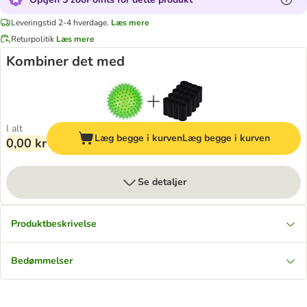
Leveringstid 2-4 hverdage.
Læs mere
Returpolitik
Læs mere
Kombiner det med
I alt
Læg begge i kurven
Læg begge i kurven
0,00 kr
Se detaljer
Produktbeskrivelse
Bedømmelser