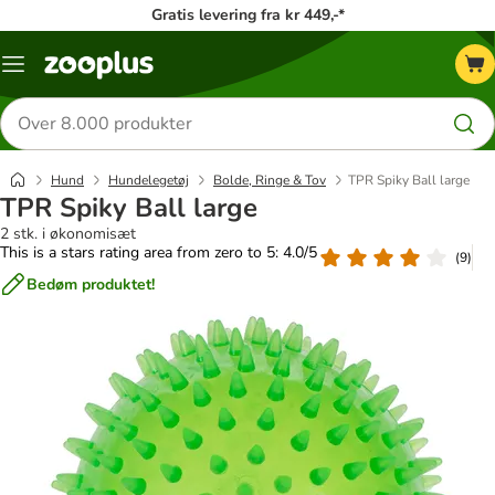
Gratis levering fra kr 449,-*
Menu
kategori
Søg
efter
produkter
Hund
Hundelegetøj
Bolde, Ringe & Tov
TPR Spiky Ball large
TPR Spiky Ball large
2 stk. i økonomisæt
This is a stars rating area from zero to 5: 4.0/5
(
9
)
Bedøm produktet!