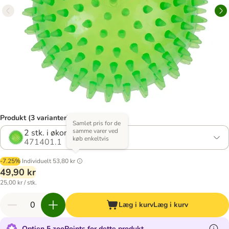
Produkt (3 varianter)
Samlet pris for de
samme varer ved
2 stk. i økonomisæt
køb enkeltvis
471401.1
-7.25%
Individuelt
53,80 kr
49,90 kr
25,00 kr / stk.
Læg i kurv
Læg i kurv
Optjen 5 zooPoints for dette produkt