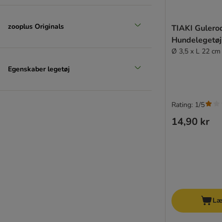
zooplus Originals
TIAKI Gulero
Hundelegetøj
Ø 3,5 x L 22 cm
Egenskaber legetøj
Rating: 1/5
14,90 kr
Læ