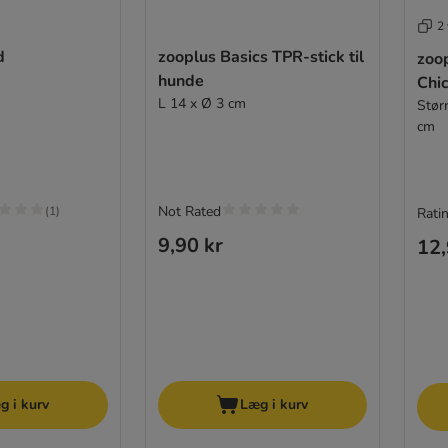
2 
d
zooplus Basics TPR-stick til
zoo
hunde
Chi
L 14 x Ø 3 cm
Stør
cm
Not Rated
(
1
)
Ratin
9,90 kr
12,
g i kurv
Læg i kurv