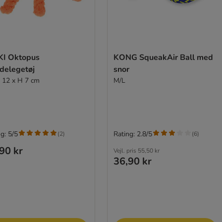
KI Oktopus
KONG SqueakAir Ball med
delegetøj
snor
Ø 12 x H 7 cm
M/L
g: 5/5
Rating: 2.8/5
(
2
)
(
6
)
90 kr
Vejl. pris
55,50 kr
36,90 kr