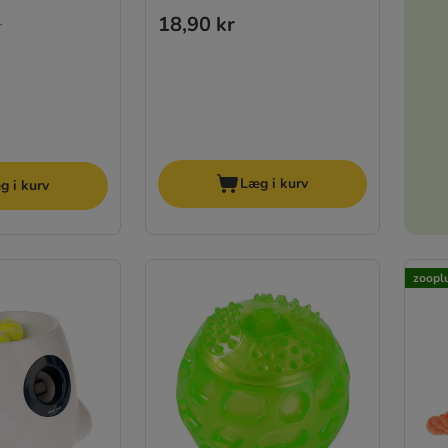
18,90 kr
r
Læg i kurv
g i kurv
zooplu