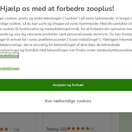
Hjælp os med at forbedre zooplus!
ger cookies, pixels og andre teknologier (“cookies”) på vores hjemmeside. Vi bruger 
dige cookies, så du kan surfe og shoppe på vores hjemmeside. Med dit samtykke vil
re cookies til funktionelle og markedsføringsformål, for at forbedre din oplevelse me
side og vise dig relevante produkter samt personaliserede annoncer. Du kan foreta
er til enhver tid i vores præferencecenter (“Juster indstillinger”). Yderligere inform
ataansvarlige, der er ansvarlig for behandlingen af ​​dine data, de behandlede
oplysninger og formålet med behandlingen kan findes under databeskyttelseserklæ
eskyttelse
indstillinger
Akt
TIAKI Reb-Pind
 af TPR
Accepter og fortsæt
Hundelegetøj
L 36,5 x Ø 5,5 cm
 stk.
Kun nødvendige cookies
Rating: 5/5
(
1
)
(
26
)