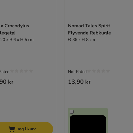
ex Crocodylus
Nomad Tales Spirit
legetøj
Flyvende Rebkugle
L 20 x B 6 x H 5 cm
Ø 36 x H 8 cm
Rated
Not Rated
90 kr
13,90 kr
Læg i kurv