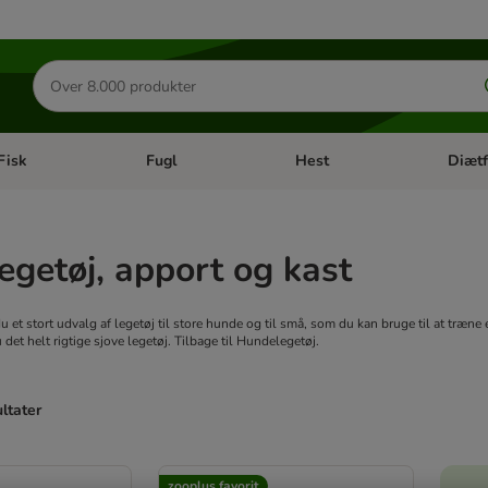
Søg
efter
produkter
Fisk
Fugl
Hest
Diætf
en kategori menu: Gnaver
Åben kategori menu: Fisk
Åben kategori menu: Fugl
Åben ka
getøj, apport og kast
 et stort udvalg af legetøj til store hunde og til små, som du kan bruge til at træne
 det helt rigtige sjove legetøj. Tilbage til Hundelegetøj.
ultater
ve been changed
zooplus favorit