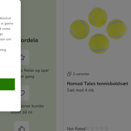
absolut
 vi gerne
d vores
ge
Dine fordele
ation om
ring
iver zooplus Relax og spar
2 varianter
5% hver gang
Nomad Tales tennisboldsæt
Sæt med 4 stk.
Over 10 millioner kunder
stoler på os
Not Rated