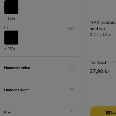
> 15%
TIAKI rebbol
(
26
)
med sut
Ø 7 x L 19 cm
> 25%
(
17
)
Not Rated
Hundestørrelse
27,90 kr
> 35%
(
16
)
Hundens alder
> 50%
Pris
Læ