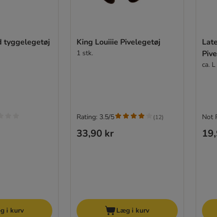
d tyggelegetøj
King Louiiie Pivelegetøj
Lat
1 stk.
Pive
ca. 
Rating: 3.5/5
Not 
(
12
)
33,90 kr
19,
g i kurv
Læg i kurv