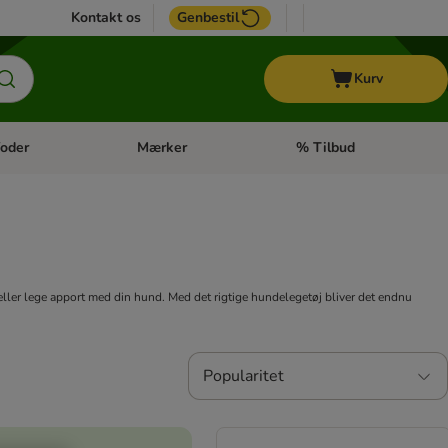
Kontakt os
Genbestil
Kurv
oder
Mærker
% Tilbud
tegori menu: Hest
Åben kategori menu: Diætfoder
Åben kategori menu: Mærk
 eller lege apport med din hund. Med det rigtige hundelegetøj bliver det endnu
Popularitet