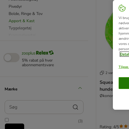
Pivedyr
Bolde, Ringe & Tov
Vi bru
Apport & Kast
nødven
Tyggelegetøj
aktive
hjemme
Krammelegetøj
ændring
Hvalpelegetøj
vores d
person
KONG
Datab
Chuckit!
5% rabat på hver
HUNTER
abonnementsvare
Tilpas 
★ Nomad Tales
2 varianter
Nylabone
Squeaky Ball
★ TIAKI
hundelegetøj
Mærke
Trixie
Økonomipakke: 3
Stof- & plysdyr
Søg
Neopren & Nylonlegetøj
Ekstra robust
(
3
)
Karlie
Rating: 4/5