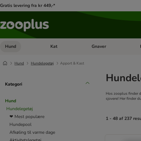
Gratis levering fra kr 449,-*
Hund
Kat
Gnaver
Åben kategori menu: Hund
Åben kategori menu: Kat
Åb
Hund
Hundelegetøj
Apport & Kast
Hundele
Kategori
Hos zooplus finder du
sjovere! Her finder du
Hund
Hundelegetøj
❤ Mest populære
1 - 48 af 237 res
Hundepool
Afkøling til varme dage
product items ha
Aktivitetslegetøj