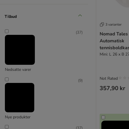
(
2
)
Tilbud
3 varianter
ferplast
(
37
)
Nomad Tales
(
13
)
Automatisk
tennisboldka
Mini: L 26 x B 
Flamingo
Nedsatte varer
Not Rated
(
9
)
357,90 kr
Nye produkter
(
37
)