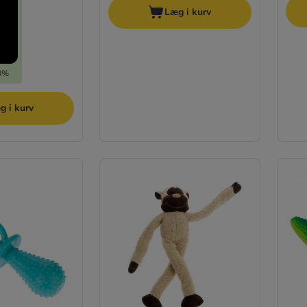
Læg i kurv
30%
g i kurv