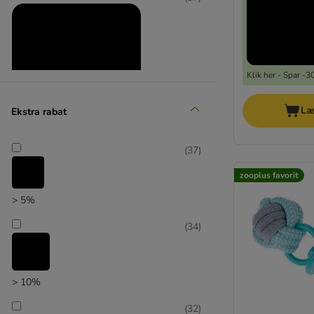
Klik her - Spar -
Læ
Ekstra rabat
Produkter med ekstra rabat
(
37
)
(
8
)
zooplus favorit
> 5%
(
34
)
zooplus favorit
> 10%
(
32
)