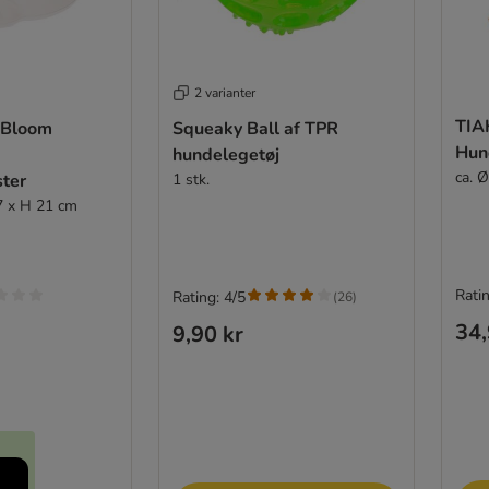
2 varianter
TIA
 Bloom
Squeaky Ball af TPR
Hun
hundelegetøj
ca. 
ster
1 stk.
27 x H 21 cm
Ratin
Rating: 4/5
(
26
)
34,
9,90 kr