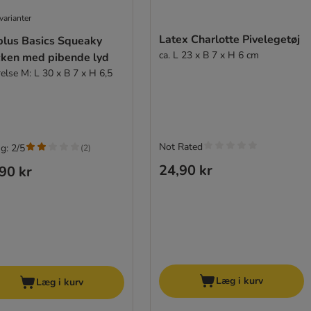
varianter
Latex Charlotte Pivelegetøj
plus Basics Squeaky
ca. L 23 x B 7 x H 6 cm
cken med pibende lyd
relse M: L 30 x B 7 x H 6,5
Not Rated
g: 2/5
(
2
)
24,90 kr
90 kr
Læg i kurv
Læg i kurv