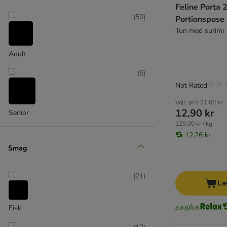
Feline Porta 
(
50
)
Portionspose 
Tun med surimi
Adult
(
5
)
Not Rated
Vejl. pris
21,60 kr
12,90 kr
Senior
129,00 kr / kg
12,26 kr
Smag
(
21
)
Læ
Fisk