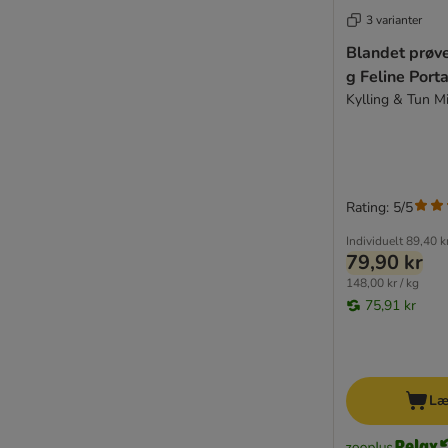
3 varianter
Blandet prøv
g Feline Port
Kylling & Tun M
Rating: 5/5
Individuelt
89,40 k
79,90 kr
148,00 kr / kg
75,91 kr
Læ