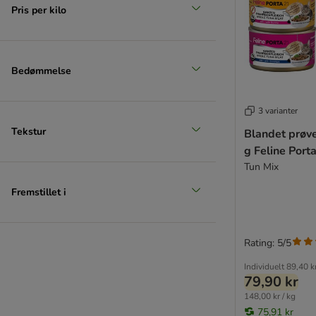
Pris per kilo
Bedømmelse
3 varianter
Tekstur
Blandet prøv
g Feline Port
Tun Mix
Fremstillet i
Rating: 5/5
Individuelt
89,40 k
79,90 kr
148,00 kr / kg
75,91 kr