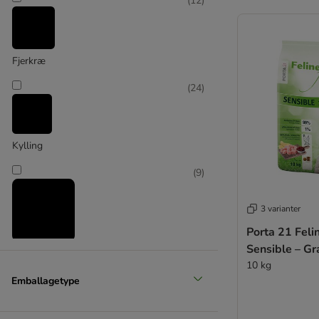
(
12
)
Fjerkræ
(
24
)
Kylling
(
9
)
3 varianter
Porta 21 Feli
Sensible – Gr
Okse & kalv
10 kg
(
4
)
Emballagetype