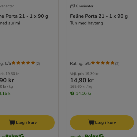
varianter
8 varianter
ne Porta 21 - 1 x 90 g
Feline Porta 21 - 1 x 90 g
med surimi
Tun med havtang
g: 5/5
Rating: 5/5
(
2
)
(
2
)
pris
19,30 kr
Vejl. pris
19,30 kr
90 kr
14,90 kr
0 kr / kg
165,60 kr / kg
4,16 kr
14,16 kr
Læg i kurv
Læg i kurv