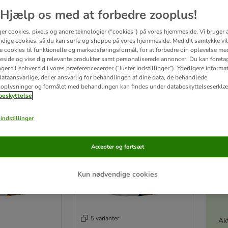
Hjælp os med at forbedre zooplus!
ndt og naturligt kattefoder i top-kvalitet. Størstedelen af de naturlige ingredienser
ger cookies, pixels og andre teknologier (“cookies”) på vores hjemmeside. Vi bruger 
dige cookies, så du kan surfe og shoppe på vores hjemmeside. Med dit samtykke vil
re cookies til funktionelle og markedsføringsformål, for at forbedre din oplevelse me
tater
side og vise dig relevante produkter samt personaliserede annoncer. Du kan foreta
er til enhver tid i vores præferencecenter (“Juster indstillinger”). Yderligere inform
ve been changed
ataansvarlige, der er ansvarlig for behandlingen af ​​dine data, de behandlede
oplysninger og formålet med behandlingen kan findes under databeskyttelseserklæ
eskyttelse
indstillinger
Accepter og fortsæt
Kun nødvendige cookies
5 varianter
Akt