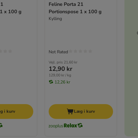
21
Feline Porta 21
1 x 100 g
Portionspose 1 x 100 g
Kylling
Not Rated
Vejl. pris
21,60 kr
12,90 kr
129,00 kr / kg
12,26 kr
g i kurv
Læg i kurv