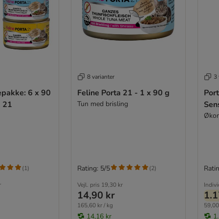
8 varianter
3 
epakke: 6 x 90
Feline Porta 21 - 1 x 90 g
Port
a 21
Tun med brisling
Sens
Økon
Rating: 5/5
Ratin
(
1
)
(
2
)
r
Vejl. pris
19,30 kr
Indiv
14,90 kr
1.1
165,60 kr / kg
59,00 
14,16 kr
1