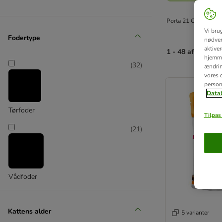
Porta 21 Cat er et su
Vi bru
Fodertype
nødven
aktive
1 - 48 af 50 resul
hjemme
(
32
)
ændring
product items ha
vores d
person
Datab
Tørfoder
Tilpas 
(
21
)
Vådfoder
Kattens alder
5 varianter