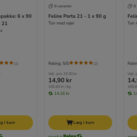
8 varianter
8 
epakke: 6 x 90
Feline Porta 21 - 1 x 90 g
Feli
a 21
Tun med rejer
Tun 
ix
Rating: 5/5
Ratin
(
1
)
(
2
)
r
Vejl. pris
19,30 kr
Vejl. 
14,90 kr
14,
165,60 kr / kg
165,6
14,16 kr
1
g i kurv
Læg i kurv