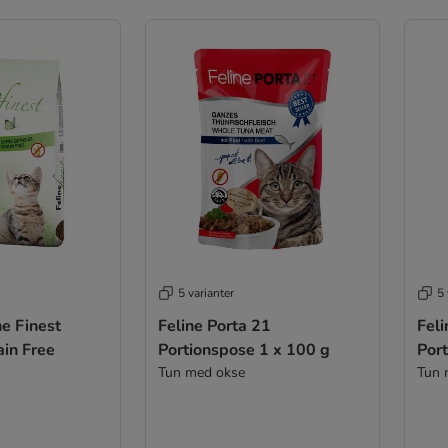
5 varianter
5 
ne Finest
Feline Porta 21
Feli
ain Free
Portionspose 1 x 100 g
Por
Tun med okse
Tun 