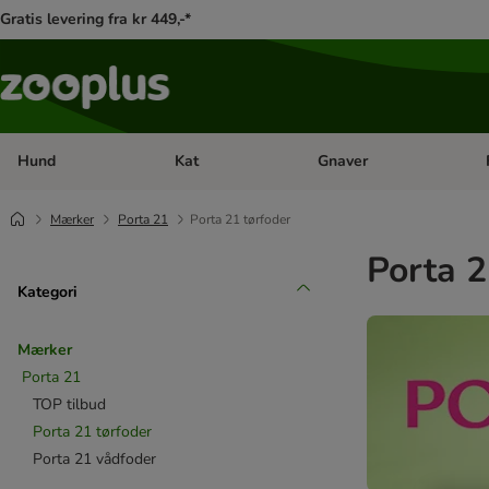
Gratis levering fra kr 449,-*
Hund
Kat
Gnaver
Åben kategori menu: Hund
Åben kategori menu: Kat
Åb
Mærker
Porta 21
Porta 21 tørfoder
Porta 2
Kategori
Mærker
Porta 21
TOP tilbud
Porta 21 tørfoder
Porta 21 vådfoder