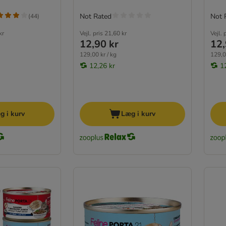
Not Rated
Not 
(
44
)
kr
Vejl. pris
21,60 kr
Vejl. 
12,90 kr
12,
129,00 kr / kg
129,0
12,26 kr
1
g i kurv
Læg i kurv