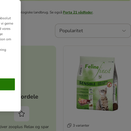
 stammer fra økologiske landbrug. Se også
Porta 21 vådfoder
.
absolut
 vi gerne
d vores
Popularitet
ge
ation om
ring
Dine fordele
3 varianter
iver zooplus Relax og spar