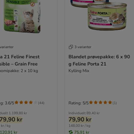
varianter
3 varianter
a 21 Feline Finest
Blandet prøvepakke: 6 x 90
ible – Grain Free
g Feline Porta 21
omipakke: 2 x 10 kg
Kylling Mix
g: 3.6/5
Rating: 5/5
(
44
)
(
1
)
iduelt
1.199,80 kr
Individuelt
89,40 kr
79,90 kr
79,90 kr
kr / kg
148,00 kr / kg
.120,91 kr
75,91 kr