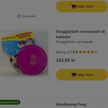
Læg i kurv
3 varianter
SnuggleSafe varmepude til
kæledyr
SnuggleSafe varmepude
Rating: 4.7/5
(
6
)
162,90 kr
Læg i kurv
ooplus favorit
Hundeseng Fnug