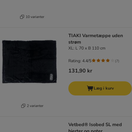
10 varianter
TIAKI Varmetæppe uden
strøm
XL: L 70 x B 110 cm
Rating: 4.4/5
(
7
)
131,90 kr
Læg i kurv
2 varianter
Vetbed® Isobed SL med
hjerter og poter