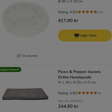
Ø 90 x H 20 cm
Rating: 4.5/5
(
17
)
417,90 kr
Læg i kurv
10 varianter
ooplus favorit
Pawz & Pepper Aurora
Ortho Hundepude
M: L 80 x B 55 x H 5 cm
Rating: 4.8/5
(
6
)
Vejl. pris
329,00 kr
244,90 kr