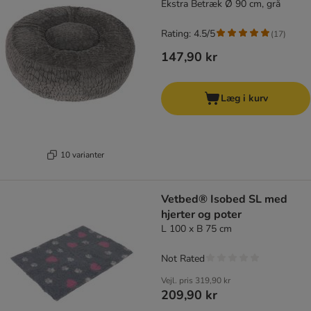
Ekstra Betræk Ø 90 cm, grå
Rating: 4.5/5
(
17
)
147,90 kr
Læg i kurv
10 varianter
Vetbed® Isobed SL med
hjerter og poter
L 100 x B 75 cm
Not Rated
Vejl. pris
319,90 kr
209,90 kr