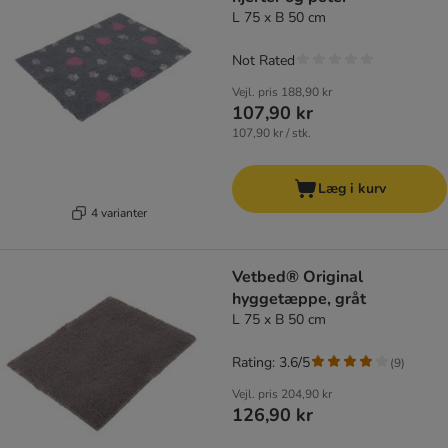
L 75 x B 50 cm
Not Rated
Vejl. pris
188,90 kr
107,90 kr
107,90 kr / stk.
Læg i kurv
4 varianter
Vetbed® Original
hyggetæppe, gråt
L 75 x B 50 cm
Rating: 3.6/5
(
9
)
Vejl. pris
204,90 kr
126,90 kr