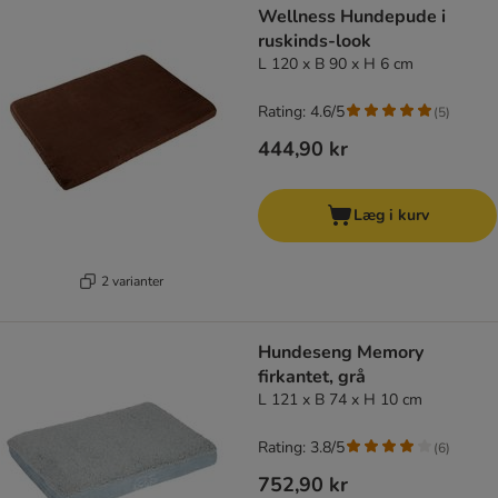
Wellness Hundepude i
ruskinds-look
L 120 x B 90 x H 6 cm
Rating: 4.6/5
(
5
)
444,90 kr
Læg i kurv
2 varianter
Hundeseng Memory
firkantet, grå
L 121 x B 74 x H 10 cm
Rating: 3.8/5
(
6
)
752,90 kr