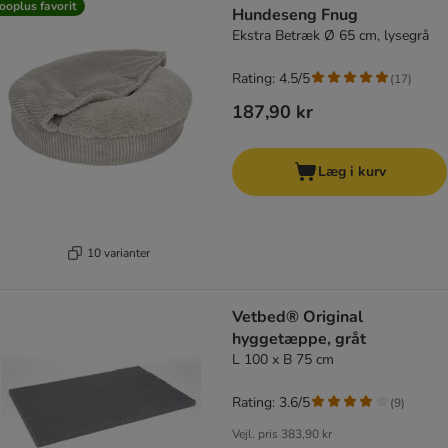
ooplus favorit
Hundeseng Fnug
Ekstra Betræk Ø 65 cm, lysegrå
Rating: 4.5/5
(
17
)
187,90 kr
Læg i kurv
10 varianter
Vetbed® Original
hyggetæppe, gråt
L 100 x B 75 cm
Rating: 3.6/5
(
9
)
Vejl. pris
383,90 kr