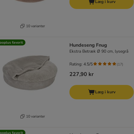
Læg i kurv
10 varianter
ooplus favorit
Hundeseng Fnug
Ekstra Betræk Ø 90 cm, lysegrå
Rating: 4.5/5
(
17
)
227,90 kr
Læg i kurv
10 varianter
ooplus favorit