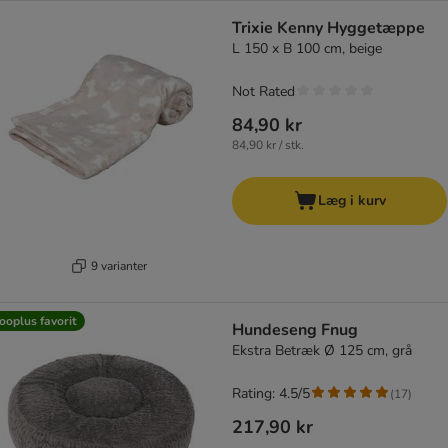
Trixie Kenny Hyggetæppe
L 150 x B 100 cm, beige
Not Rated
84,90 kr
84,90 kr / stk.
Læg i kurv
9 varianter
ooplus favorit
Hundeseng Fnug
Ekstra Betræk Ø 125 cm, grå
Rating: 4.5/5
(
17
)
217,90 kr