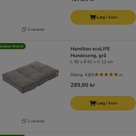
Læg i kurv
3 varianter
ooplus favorit
Hamilton ecoLIFE
Hundeseng, grå
L 90 x B 62 x H 12 cm
Rating: 4.8/5
(
4
)
289,90 kr
Læg i kurv
2 varianter