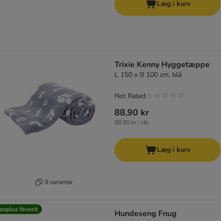
Læg i kurv
Trixie Kenny Hyggetæppe
L 150 x B 100 cm, blå
Not Rated
88,90 kr
88,90 kr / stk.
Læg i kurv
9 varianter
ooplus favorit
Hundeseng Fnug