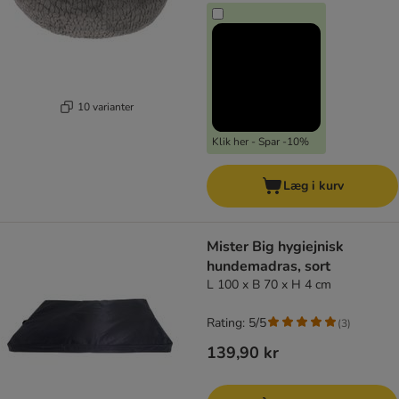
10 varianter
Klik her - Spar -10%
Læg i kurv
Mister Big hygiejnisk
hundemadras, sort
L 100 x B 70 x H 4 cm
Rating: 5/5
(
3
)
139,90 kr