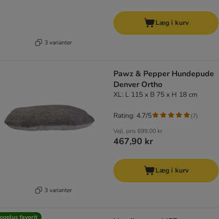
Læg i kurv
3 varianter
Pawz & Pepper Hundepude
Denver Ortho
XL: L 115 x B 75 x H 18 cm
Rating: 4.7/5
(
7
)
Vejl. pris
699,00 kr
467,90 kr
Læg i kurv
3 varianter
ooplus favorit