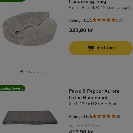
Hundeseng Fnug
Ekstra Betræk Ø 125 cm, lysegrå
Rating: 4.5/5
(
17
)
332,90 kr
Læg i kurv
10 varianter
ooplus favorit
Pawz & Pepper Aurora
Ortho Hundepude
XL: L 120 x B 85 x H 5 cm
Rating: 4.8/5
(
6
)
Vejl. pris
519,00 kr
417,90 kr