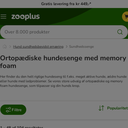
Gratis levering fra kr 449,-*
Menu
kategori
Søg
efter
produkter
Hund sundhedsbevidst ernæring
Sundhedssenge
Ortopædiske hundesenge med memory
foam
Her finder du den helt rigtige hundeseng til f.eks. meget aktive hunde, ældre hunde
eller hunde med ledproblemer. Se vores store udvalg af ortopædiske og memory
foam hundesenge, som tilpasser sig din hunds krop.
Popularitet
Filtre
1 - 48 af 104 resultater