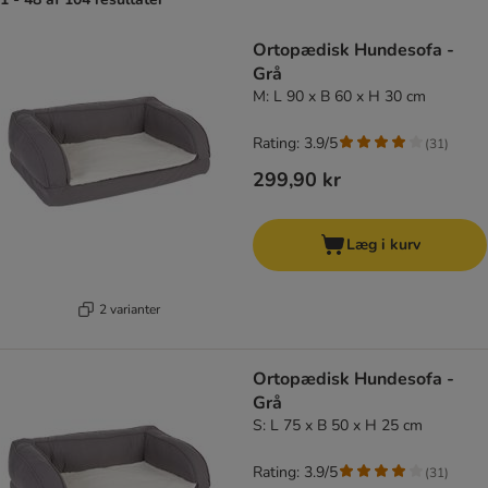
product items have been changed
Ortopædisk Hundesofa -
Grå
M: L 90 x B 60 x H 30 cm
Rating: 3.9/5
(
31
)
299,90 kr
Læg i kurv
2 varianter
Ortopædisk Hundesofa -
Grå
S: L 75 x B 50 x H 25 cm
Rating: 3.9/5
(
31
)