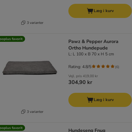
Læg i kurv
3 varianter
ooplus favorit
Pawz & Pepper Aurora
Ortho Hundepude
L: L 100 x B 70 x H 5 cm
Rating: 4.8/5
(
6
)
Vejl. pris
419,00 kr
304,90 kr
Læg i kurv
3 varianter
ooplus favorit
Hundeseng Fnug