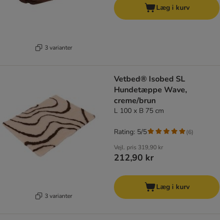
Læg i kurv
3 varianter
Vetbed® Isobed SL
Hundetæppe Wave,
creme/brun
L 100 x B 75 cm
Rating: 5/5
(
6
)
Vejl. pris
319,90 kr
212,90 kr
Læg i kurv
3 varianter