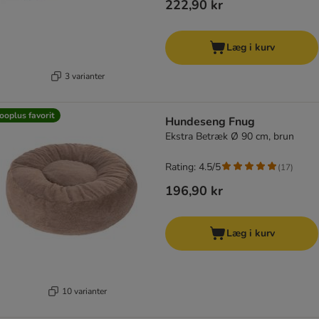
222,90 kr
Læg i kurv
3 varianter
ooplus favorit
Hundeseng Fnug
Ekstra Betræk Ø 90 cm, brun
Rating: 4.5/5
(
17
)
196,90 kr
Læg i kurv
10 varianter