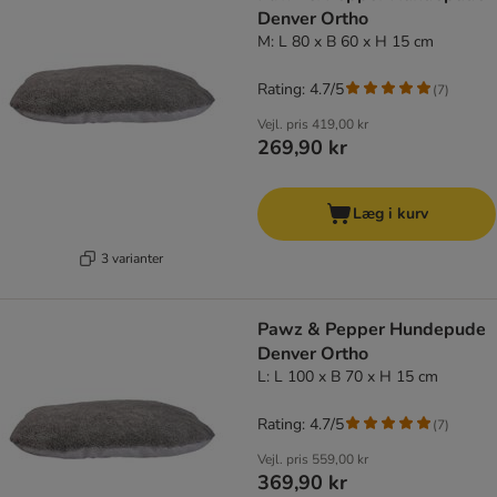
Denver Ortho
M: L 80 x B 60 x H 15 cm
Rating: 4.7/5
(
7
)
Vejl. pris
419,00 kr
269,90 kr
Læg i kurv
3 varianter
Pawz & Pepper Hundepude
Denver Ortho
L: L 100 x B 70 x H 15 cm
Rating: 4.7/5
(
7
)
Vejl. pris
559,00 kr
369,90 kr