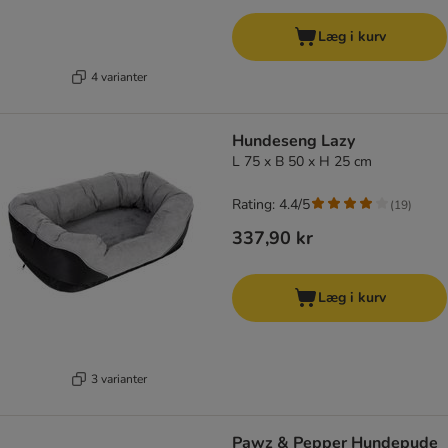
Læg i kurv
4 varianter
Hundeseng Lazy
L 75 x B 50 x H 25 cm
Rating: 4.4/5
(
19
)
337,90 kr
Læg i kurv
3 varianter
Pawz & Pepper Hundepude