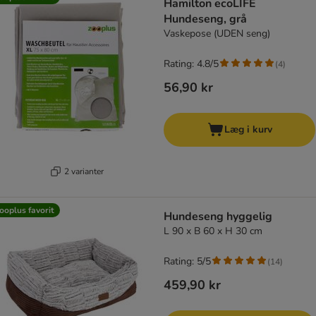
Hamilton ecoLIFE
Hundeseng, grå
Vaskepose (UDEN seng)
Rating: 4.8/5
(
4
)
56,90 kr
Læg i kurv
2 varianter
ooplus favorit
Hundeseng hyggelig
L 90 x B 60 x H 30 cm
Rating: 5/5
(
14
)
459,90 kr