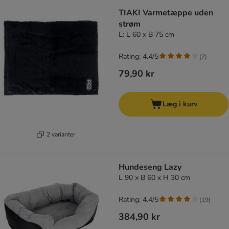
TIAKI Varmetæppe uden
strøm
L: L 60 x B 75 cm
Rating: 4.4/5
(
7
)
79,90 kr
Læg i kurv
2 varianter
Hundeseng Lazy
L 90 x B 60 x H 30 cm
Rating: 4.4/5
(
19
)
384,90 kr