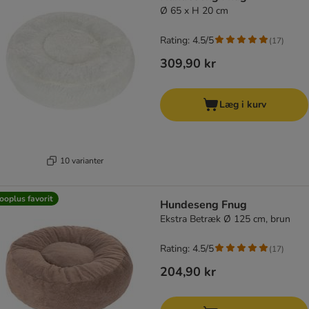
Ø 65 x H 20 cm
Rating: 4.5/5
(
17
)
309,90 kr
Læg i kurv
10 varianter
ooplus favorit
Hundeseng Fnug
Ekstra Betræk Ø 125 cm, brun
Rating: 4.5/5
(
17
)
204,90 kr