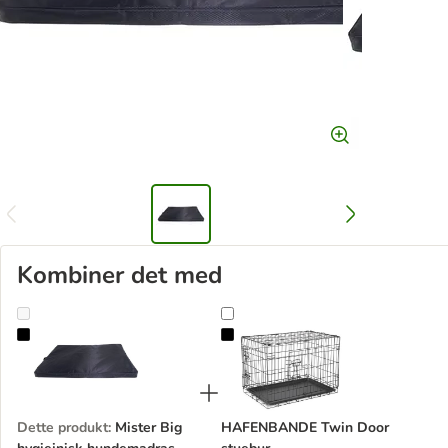
Kombiner det med
Mister Big hygiejnisk hundemadras, sort
HAFENBANDE Twin Door stuebur
Dette produkt
:
Mister Big
HAFENBANDE Twin Door