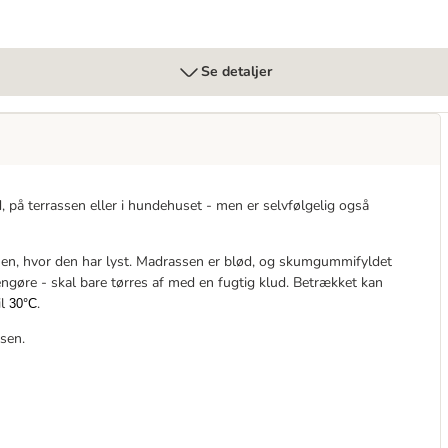
Se detaljer
 på terrassen eller i hundehuset - men er selvfølgelig også
 hen, hvor den har lyst. Madrassen er blød, og skumgummifyldet
engøre - skal bare tørres af med en fugtig klud. Betrækket kan
il
.
30°C
sen.