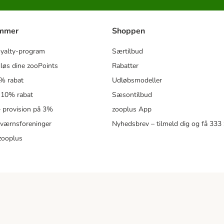
ammer
Shoppen
oyalty-program
Særtilbud
løs dine zooPoints
Rabatter
5% rabat
Udløbsmodeller
 10% rabat
Sæsontilbud
 – provision på 3%
zooplus App
eværnsforeninger
Nyhedsbrev – tilmeld dig og få 333
zooplus