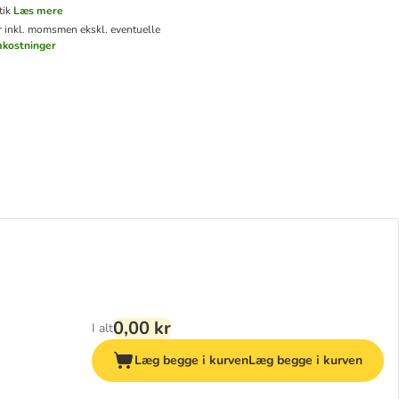
tik
Læs mere
er inkl. moms
men ekskl. eventuelle
mkostninger
0,00 kr
I alt
Læg begge i kurven
Læg begge i kurven