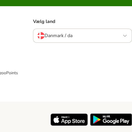
Vælg land
Danmark / da
 zooPoints