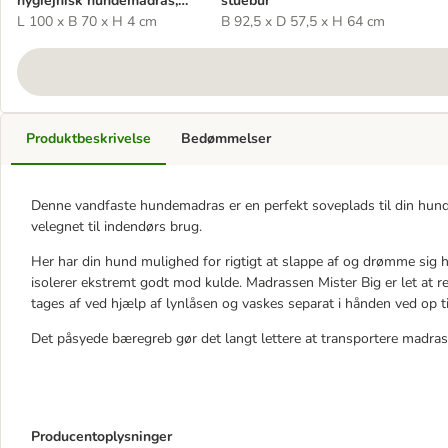
hygiejnisk hundemadras,
stuebur
sort
L 100 x B 70 x H 4 cm
B 92,5 x D 57,5 x H 64 cm
Produktbeskrivelse
Bedømmelser
Denne vandfaste hundemadras er en perfekt soveplads til din hund,
velegnet til indendørs brug.
Her har din hund mulighed for rigtigt at slappe af og drømme sig
isolerer ekstremt godt mod kulde. Madrassen Mister Big er let at r
tages af ved hjælp af lynlåsen og vaskes separat i hånden ved op t
Det påsyede bæregreb gør det langt lettere at transportere madras
Producentoplysninger