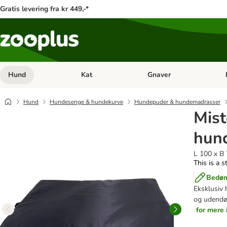
Gratis levering fra kr 449,-*
Hund
Kat
Gnaver
Åben kategori menu: Hund
Åben kategori menu: Kat
Åb
Hund
Hundesenge & hundekurve
Hundepuder & hundemadrasser
Mist
hun
L 100 x B
This is a s
Bedøm
Eksklusiv 
og udendør
for mere 