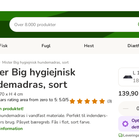
Søg
efter
produkter
Fisk
Fugl
Hest
Diætf
en kategori menu: Gnaver
Åben kategori menu: Fisk
Åben kategori menu: Fugl
Åben ka
Mister Big hygiejnisk hundemadras, sort
er Big hygiejnisk
L 
18
demadras, sort
139,90
 70 x H 4 cm
tars rating area from zero to 5: 5.0/5
(
3
)
 produktet!
hundemadras i vandfast materiale. Perfekt til indendørs-
Opt
s brug. Påsyet bæregreb. Fås i flot, sort farve.
det
information
Leverings