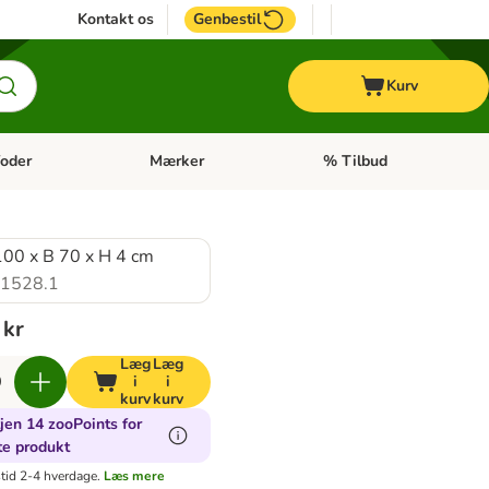
Kontakt os
Genbestil
Kurv
oder
Mærker
% Tilbud
tegori menu: Hest
Åben kategori menu: Diætfoder
Åben kategori menu: Mærk
100 x B 70 x H 4 cm
1528.1
 kr
Læg
Læg
i
i
kurv
kurv
jen 14 zooPoints for
te produkt
tid 2-4 hverdage.
Læs mere