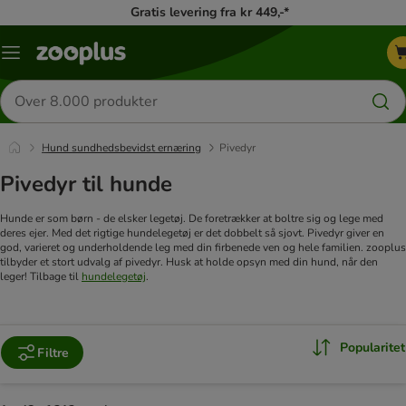
Gratis levering fra kr 449,-*
Menu
kategori
Søg
efter
produkter
Hund sundhedsbevidst ernæring
Pivedyr
Pivedyr til hunde
Hunde er som børn - de elsker legetøj. De foretrækker at boltre sig og lege med
deres ejer. Med det rigtige hundelegetøj er det dobbelt så sjovt. Pivedyr giver en
god, varieret og underholdende leg med din firbenede ven og hele familien. zooplus
tilbyder et stort udvalg af pivedyr. Husk at holde opsyn med din hund, når den
leger! Tilbage til
hundelegetøj
.
Popularitet
Filtre