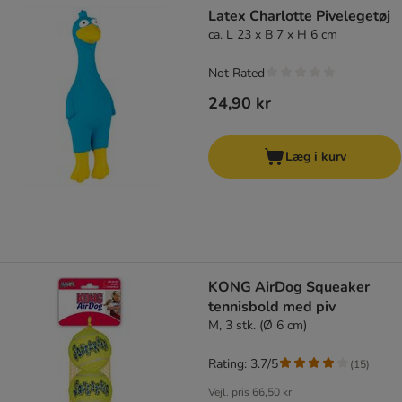
Latex Charlotte Pivelegetøj
ca. L 23 x B 7 x H 6 cm
Not Rated
24,90 kr
Læg i kurv
KONG AirDog Squeaker
tennisbold med piv
M, 3 stk. (Ø 6 cm)
Rating: 3.7/5
(
15
)
Vejl. pris
66,50 kr