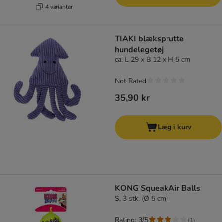
4 varianter
TIAKI blæksprutte
hundelegetøj
ca. L 29 x B 12 x H 5 cm
Not Rated
35,90 kr
Læg i kurv
KONG SqueakAir Balls
S, 3 stk. (Ø 5 cm)
Rating: 3/5
(
1
)