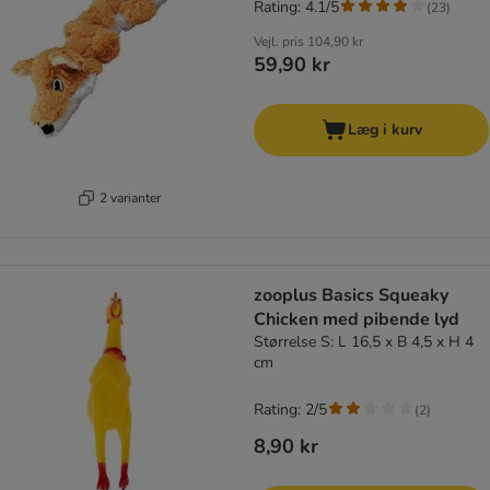
Rating: 4.1/5
(
23
)
Vejl. pris
104,90 kr
59,90 kr
Læg i kurv
2 varianter
zooplus Basics Squeaky
Chicken med pibende lyd
Størrelse S: L 16,5 x B 4,5 x H 4
cm
Rating: 2/5
(
2
)
8,90 kr