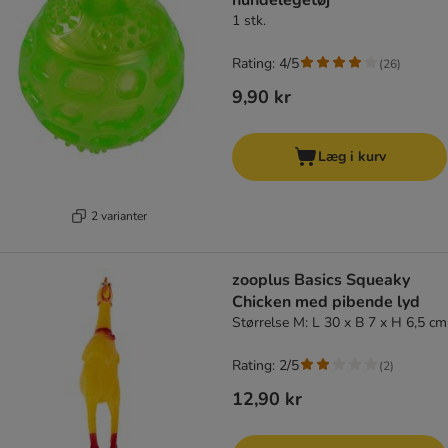
hundelegetøj
1 stk.
Rating: 4/5
(
26
)
9,90 kr
Læg i kurv
2 varianter
zooplus Basics Squeaky
Chicken med pibende lyd
Størrelse M: L 30 x B 7 x H 6,5 cm
Rating: 2/5
(
2
)
12,90 kr