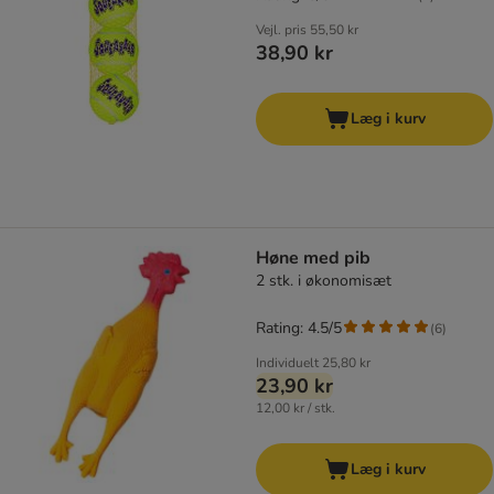
Vejl. pris
55,50 kr
38,90 kr
Læg i kurv
Høne med pib
2 stk. i økonomisæt
Rating: 4.5/5
(
6
)
Individuelt
25,80 kr
23,90 kr
12,00 kr / stk.
Læg i kurv