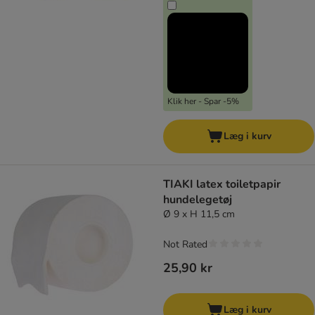
Klik her - Spar -5%
Læg i kurv
TIAKI latex toiletpapir
hundelegetøj
Ø 9 x H 11,5 cm
Not Rated
25,90 kr
Læg i kurv