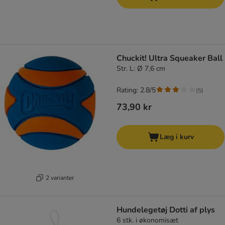
Chuckit! Ultra Squeaker Ball
Str. L: Ø 7,6 cm
Rating: 2.8/5
(
5
)
73,90 kr
Læg i kurv
2 varianter
Hundelegetøj Dotti af plys
6 stk. i økonomisæt