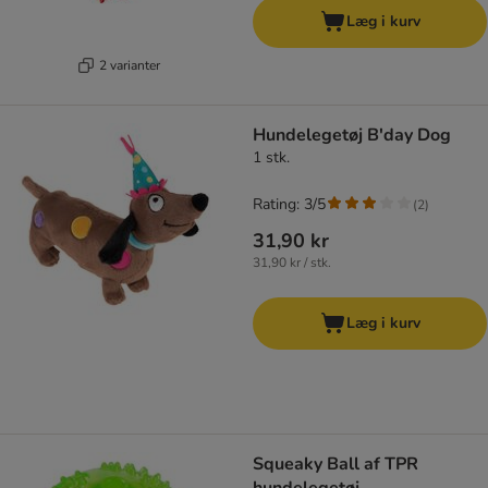
Læg i kurv
2 varianter
Hundelegetøj B'day Dog
1 stk.
Rating: 3/5
(
2
)
31,90 kr
31,90 kr / stk.
Læg i kurv
Squeaky Ball af TPR