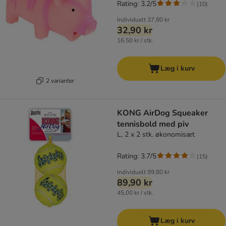
Rating: 3.2/5
(
10
)
Individuelt
37,80 kr
32,90 kr
16,50 kr / stk.
Læg i kurv
2 varianter
KONG AirDog Squeaker
tennisbold med piv
L, 2 x 2 stk. økonomisæt
Rating: 3.7/5
(
15
)
Individuelt
99,80 kr
89,90 kr
45,00 kr / stk.
Læg i kurv