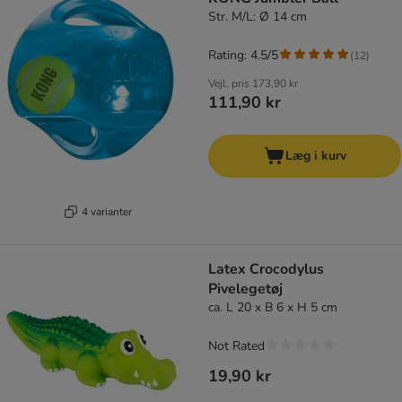
Str. M/L: Ø 14 cm
Rating: 4.5/5
(
12
)
Vejl. pris
173,90 kr
111,90 kr
Læg i kurv
4 varianter
Latex Crocodylus
Pivelegetøj
ca. L 20 x B 6 x H 5 cm
Not Rated
19,90 kr