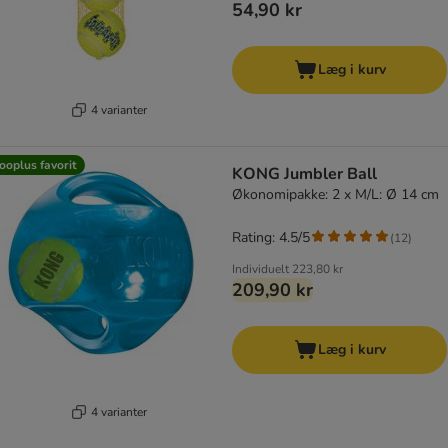
54,90 kr
Læg i kurv
4 varianter
ooplus favorit
KONG Jumbler Ball
Økonomipakke: 2 x M/L: Ø 14 cm
Rating: 4.5/5
(
12
)
Individuelt
223,80 kr
209,90 kr
Læg i kurv
4 varianter