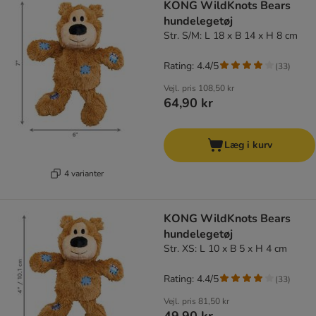
KONG WildKnots Bears
hundelegetøj
Str. S/M: L 18 x B 14 x H 8 cm
Rating: 4.4/5
(
33
)
Vejl. pris
108,50 kr
64,90 kr
Læg i kurv
4 varianter
KONG WildKnots Bears
hundelegetøj
Str. XS: L 10 x B 5 x H 4 cm
Rating: 4.4/5
(
33
)
Vejl. pris
81,50 kr