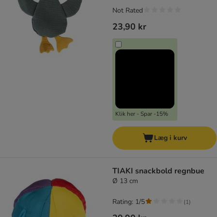
Not Rated
23,90 kr
Klik her - Spar -15%
Læg i kurv
TIAKI snackbold regnbue
Ø 13 cm
Rating: 1/5
(
1
)