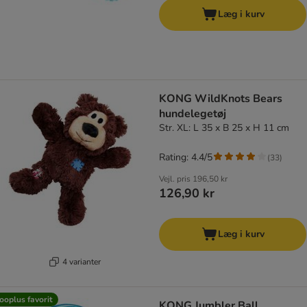
Læg i kurv
KONG WildKnots Bears
hundelegetøj
Str. XL: L 35 x B 25 x H 11 cm
Rating: 4.4/5
(
33
)
Vejl. pris
196,50 kr
126,90 kr
Læg i kurv
4 varianter
ooplus favorit
KONG Jumbler Ball