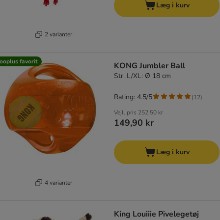
Læg i kurv
2 varianter
ooplus favorit
KONG Jumbler Ball
Str. L/XL: Ø 18 cm
Rating: 4.5/5
(
12
)
Vejl. pris
252,50 kr
149,90 kr
Læg i kurv
4 varianter
King Louiiie Pivelegetøj