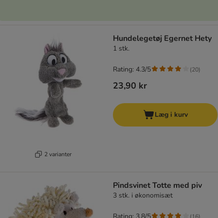
Hundelegetøj Egernet Hety
1 stk.
Rating: 4.3/5
(
20
)
23,90 kr
Læg i kurv
2 varianter
Pindsvinet Totte med piv
3 stk. i økonomisæt
Rating: 3.8/5
(
16
)