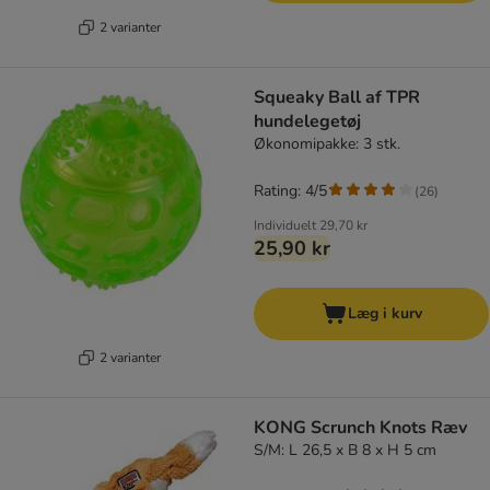
2 varianter
Squeaky Ball af TPR
hundelegetøj
Økonomipakke: 3 stk.
Rating: 4/5
(
26
)
Individuelt
29,70 kr
25,90 kr
Læg i kurv
2 varianter
KONG Scrunch Knots Ræv
S/M: L 26,5 x B 8 x H 5 cm