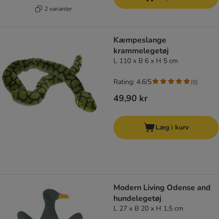
2 varianter
Kæmpeslange
krammelegetøj
L 110 x B 6 x H 5 cm
Rating: 4.6/5
(
8
)
49,90 kr
Læg i kurv
Modern Living Odense and
hundelegetøj
L 27 x B 20 x H 1,5 cm