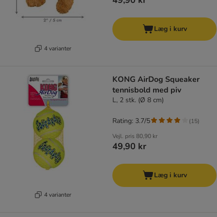
49,90 kr
Læg i kurv
4 varianter
KONG AirDog Squeaker
tennisbold med piv
L, 2 stk. (Ø 8 cm)
Rating: 3.7/5
(
15
)
Vejl. pris
80,90 kr
49,90 kr
Læg i kurv
4 varianter