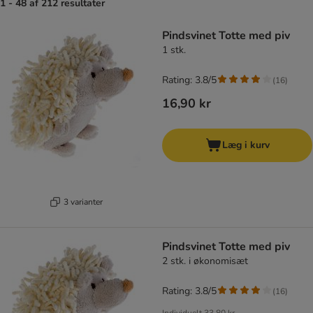
1 - 48 af 212 resultater
product items have been changed
Pindsvinet Totte med piv
1 stk.
Rating: 3.8/5
(
16
)
16,90 kr
Læg i kurv
3 varianter
Pindsvinet Totte med piv
2 stk. i økonomisæt
Rating: 3.8/5
(
16
)