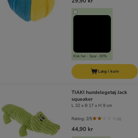
29,90 kr
Klik her - Spar -30%
Læg i kurv
TIAKI hundelegetøj Jack
squeaker
L 32 x B 17 x H 9 cm
Rating: 2/5
(
1
)
44,90 kr