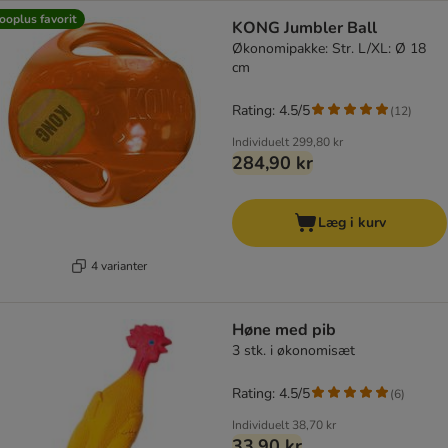
ooplus favorit
KONG Jumbler Ball
Økonomipakke: Str. L/XL: Ø 18
cm
Rating: 4.5/5
(
12
)
Individuelt
299,80 kr
284,90 kr
Læg i kurv
4 varianter
Høne med pib
3 stk. i økonomisæt
Rating: 4.5/5
(
6
)
Individuelt
38,70 kr
33,90 kr