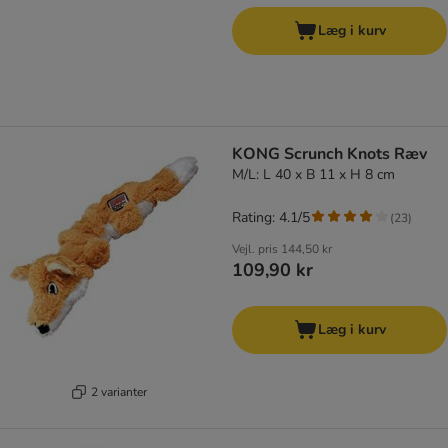
Læg i kurv
KONG Scrunch Knots Ræv
M/L: L 40 x B 11 x H 8 cm
Rating: 4.1/5
(
23
)
Vejl. pris
144,50 kr
109,90 kr
Læg i kurv
2 varianter