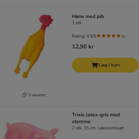
Høne med pib
1 stk.
Rating: 4.5/5
(
6
)
12,90 kr
Læg i kurv
3 varianter
Trixie latex-gris med
stemme
2 stk. 15 cm. i økonomisæt