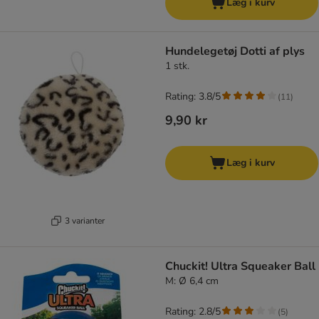
Læg i kurv
Hundelegetøj Dotti af plys
1 stk.
Rating: 3.8/5
(
11
)
9,90 kr
Læg i kurv
3 varianter
Chuckit! Ultra Squeaker Ball
M: Ø 6,4 cm
Rating: 2.8/5
(
5
)