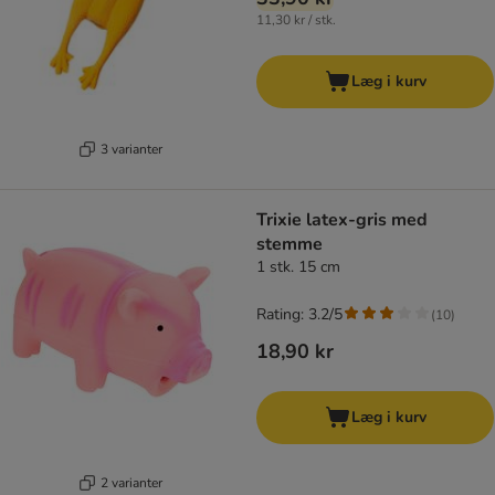
11,30 kr / stk.
Læg i kurv
3 varianter
Trixie latex-gris med
stemme
1 stk. 15 cm
Rating: 3.2/5
(
10
)
18,90 kr
Læg i kurv
2 varianter