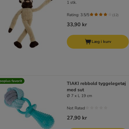
1 stk.
Rating: 3.5/5
(
12
)
33,90 kr
Læg i kurv
ooplus favorit
TIAKI rebbold tyggelegetøj
med sut
Ø 7 x L 19 cm
Not Rated
27,90 kr