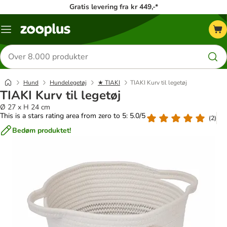
Gratis levering fra kr 449,-*
Menu
kategori
Søg
efter
produkter
Hund
Hundelegetøj
★ TIAKI
TIAKI Kurv til legetøj
TIAKI Kurv til legetøj
Ø 27 x H 24 cm
This is a stars rating area from zero to 5: 5.0/5
(
2
)
Bedøm produktet!