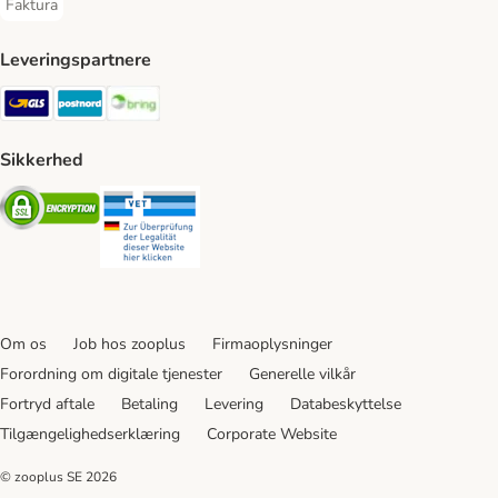
Faktura
Faktura Payment Method
Leveringspartnere
GLS Shipping Method
Postnord Shipping Method
Bring Shipping Method
Sikkerhed
Security
Security
Om os
Job hos zooplus
Firmaoplysninger
Forordning om digitale tjenester
Generelle vilkår
Fortryd aftale
Betaling
Levering
Databeskyttelse
Tilgængelighedserklæring
Corporate Website
© zooplus SE
2026