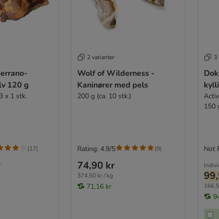
2 varianter
3 
Serrano-
Wolf of Wilderness -
Dok
lv 120 g
Kaninører med pels
kyll
 x 1 stk.
200 g (ca. 10 stk.)
Acti
150 
Rating: 4.9/5
Not 
(
17
)
(
9
)
74,90 kr
r
Indiv
99,
374,50 kr / kg
71,16 kr
166,5
9