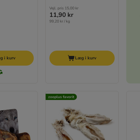
Vejl. pris
15,00 kr
11,90 kr
99,20 kr / kg
g i kurv
Læg i kurv
zooplus favorit