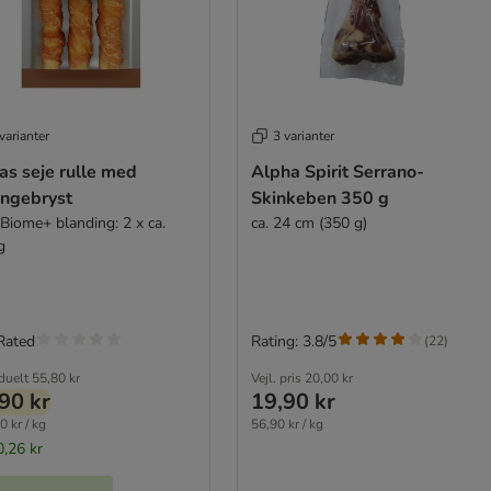
varianter
3 varianter
as seje rulle med
Alpha Spirit Serrano-
ingebryst
Skinkeben 350 g
vBiome+ blanding: 2 x ca.
ca. 24 cm (350 g)
g
Rated
Rating: 3.8/5
(
22
)
iduelt
55,80 kr
Vejl. pris
20,00 kr
90 kr
19,90 kr
0 kr / kg
56,90 kr / kg
0,26 kr