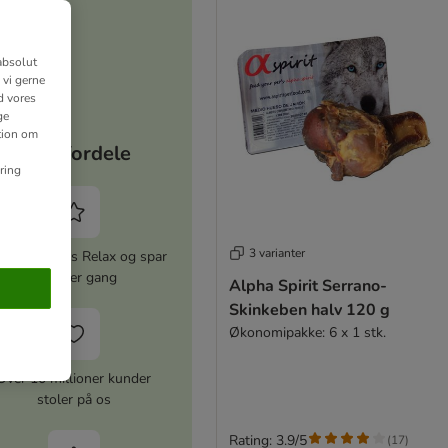
absolut
 vi gerne
d vores
ge
ation om
Dine fordele
ring
3 varianter
iver zooplus Relax og spar
5% hver gang
Alpha Spirit Serrano-
Skinkeben halv 120 g
Økonomipakke: 6 x 1 stk.
Over 10 millioner kunder
stoler på os
Rating: 3.9/5
(
17
)