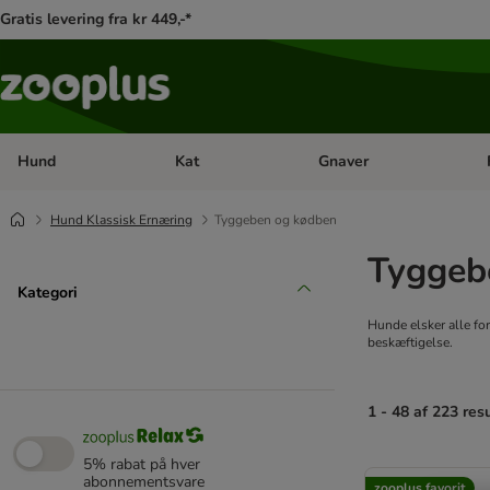
Gratis levering fra kr 449,-*
Hund
Kat
Gnaver
Åben kategori menu: Hund
Åben kategori menu: Kat
Åb
Hund Klassisk Ernæring
Tyggeben og kødben
Tyggeb
Kategori
Hunde elsker alle f
beskæftigelse.
1 - 48 af 223 res
5% rabat på hver
product items ha
abonnementsvare
zooplus favorit