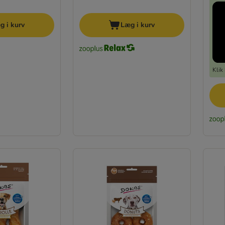
g i kurv
Læg i kurv
Klik