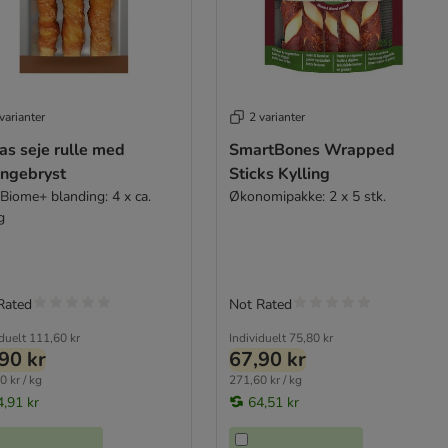
varianter
2 varianter
as seje rulle med
SmartBones Wrapped
ingebryst
Sticks Kylling
vBiome+ blanding: 4 x ca.
Økonomipakke: 2 x 5 stk.
g
Rated
Not Rated
iduelt
111,60 kr
Individuelt
75,80 kr
90 kr
67,90 kr
0 kr / kg
271,60 kr / kg
4,91 kr
64,51 kr