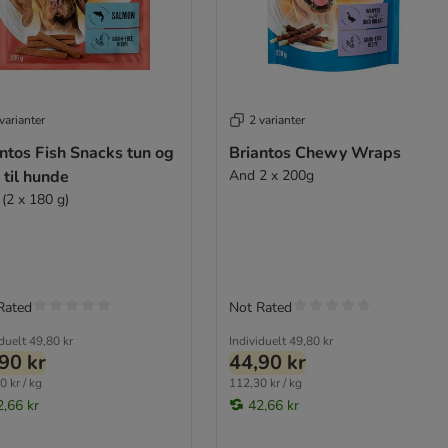
varianter
2 varianter
ntos Fish Snacks tun og
Briantos Chewy Wraps
 til hunde
And 2 x 200g
 (2 x 180 g)
Rated
Not Rated
iduelt
49,80 kr
Individuelt
49,80 kr
90 kr
44,90 kr
0 kr / kg
112,30 kr / kg
2,66 kr
42,66 kr