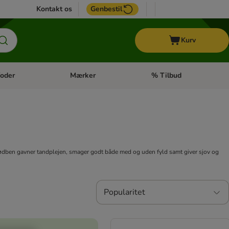
Kontakt os
Genbestil
Kurv
oder
Mærker
% Tilbud
tegori menu: Hest
Åben kategori menu: Diætfoder
Åben kategori menu: Mærk
dben gavner tandplejen, smager godt både med og uden fyld samt giver sjov og
Popularitet