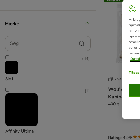
Vi bru
Mærke
nødven
aktive
hjemme
Søg
ændring
vores d
person
(
44
)
Datab
Tilpas 
8in1
2 varianter
Wolf of Wild
(
1
)
Kaninører me
400 g
Affinity Ultima
Rating: 4.9/5