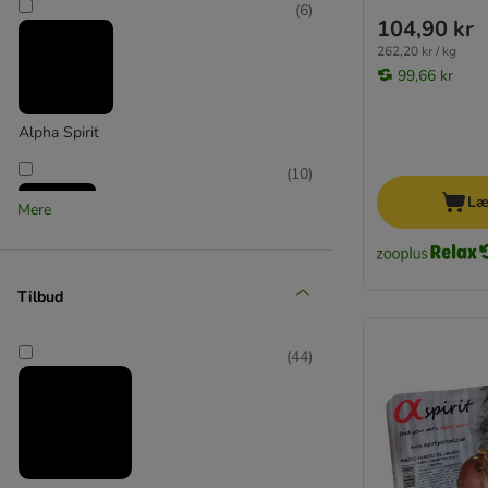
(
6
)
104,90 kr
262,20 kr / kg
99,66 kr
Alpha Spirit
(
10
)
Læ
Mere
Blue Tree
Tilbud
(
6
)
(
44
)
Boxby
(
25
)