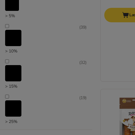
Læ
> 5%
(
39
)
> 10%
(
32
)
> 15%
(
19
)
> 25%