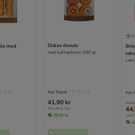
4 
Dokas donuts
lle med
Bria
med kyllingebryst (160 g)
laks
Laks
Not Rated
Not 
41,90 kr
Indiv
44,
261,90 kr / kg
39,81 kr
124,7
4