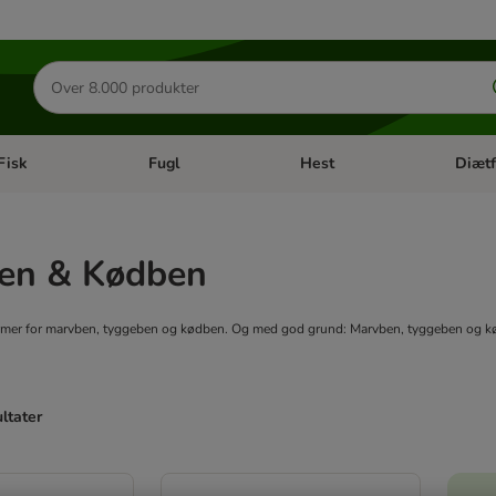
Søg
efter
produkter
Fisk
Fugl
Hest
Diætf
en kategori menu: Gnaver
Åben kategori menu: Fisk
Åben kategori menu: Fugl
Åben ka
en & Kødben
ormer for marvben, tyggeben og kødben. Og med god grund: Marvben, tyggeben og kø
ultater
ve been changed