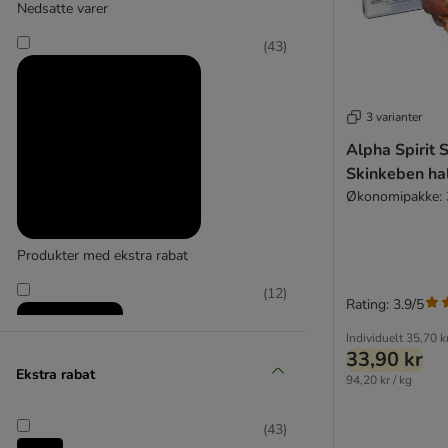
Nedsatte varer
(
43
)
briantos
3 varianter
Alpha Spirit 
Skinkeben ha
Økonomipakke: 3
Produkter med ekstra rabat
(
12
)
Rating: 3.9/5
Individuelt
35,70 k
33,90 kr
Ekstra rabat
94,20 kr / kg
zooplus favorit
(
43
)