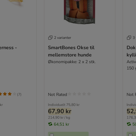
2 varianter
3 
erness -
SmartBones Okse til
Dok
mellemstore hunde
kyll
Økonomipakke: 2 x 2 stk.
Acti
150 
Not Rated
Not 
(
7
)
kr
Individuelt
75,80 kr
Indiv
67,90 kr
52,
214,90 kr / kg
176,3
64,51 kr
5