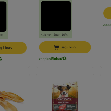
Klik her - Spar -10%
10%
Læg i kurv
g i kurv