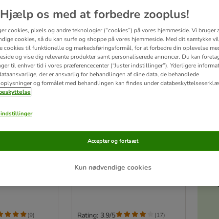
Hjælp os med at forbedre zooplus!
ger cookies, pixels og andre teknologier (“cookies”) på vores hjemmeside. Vi bruger 
dige cookies, så du kan surfe og shoppe på vores hjemmeside. Med dit samtykke vil
re cookies til funktionelle og markedsføringsformål, for at forbedre din oplevelse me
side og vise dig relevante produkter samt personaliserede annoncer. Du kan foreta
er til enhver tid i vores præferencecenter (“Juster indstillinger”). Yderligere inform
ataansvarlige, der er ansvarlig for behandlingen af ​​dine data, de behandlede
oplysninger og formålet med behandlingen kan findes under databeskyttelseserklæ
eskyttelse
indstillinger
3 varianter
Akt
erness -
Alpha Spirit Serrano-
Accepter og fortsæt
d pels
Skinkeben halv 120 g
1 stk.
Kun nødvendige cookies
Rating: 3.9/5
(
9
)
(
17
)