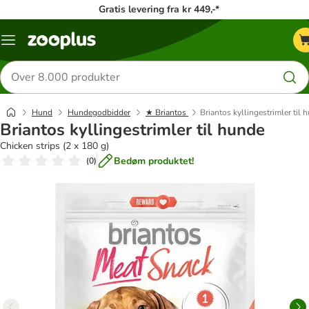
Gratis levering fra kr 449,-*
Menu
kategori
Søg
efter
produkter
Hund
Hundegodbidder
★ Briantos
Briantos kyllingestrimler til 
Briantos kyllingestrimler til hunde
Chicken strips (2 x 180 g)
Bedøm produktet!
(
0
)