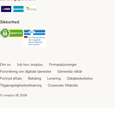
GLS Shipping Method
Postnord Shipping Method
Bring Shipping Method
Sikkerhed
Security
Security
Om os
Job hos zooplus
Firmaoplysninger
Forordning om digitale tjenester
Generelle vilkår
Fortryd aftale
Betaling
Levering
Databeskyttelse
Tilgængelighedserklæring
Corporate Website
© zooplus SE
2026