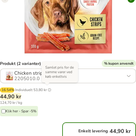
Produkt (2 varianter)
% kupon anvendt
Samlet pris for de
samme varer ved
Chicken strips (2 x 180 g)
køb enkeltvis
2205010.0
-16.54%
Individuelt
53,80 kr
44,90 kr
124,70 kr / kg
Klik her - Spar -5%
44,90 kr
Enkelt levering