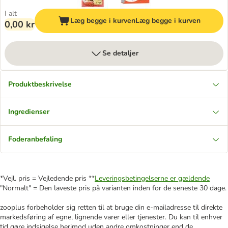
I alt
Læg begge i kurven
Læg begge i kurven
0,00 kr
Se detaljer
Produktbeskrivelse
Ingredienser
Foderanbefaling
*Vejl. pris = Vejledende pris **
Leveringsbetingelserne er gældende
"Normalt" = Den laveste pris på varianten inden for de seneste 30 dage.
zooplus forbeholder sig retten til at bruge din e-mailadresse til direkte
markedsføring af egne, lignende varer eller tjenester. Du kan til enhver
tid gøre indsigelse herimod uden andre omkostninger end de