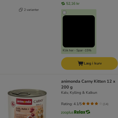
52,16 kr
2 varianter
Klik her - Spar -15%
Læg i kurv
animonda Carny Kitten 12 x
200 g
Kalv, Kylling & Kalkun
Rating: 4.1/5
(
14
)