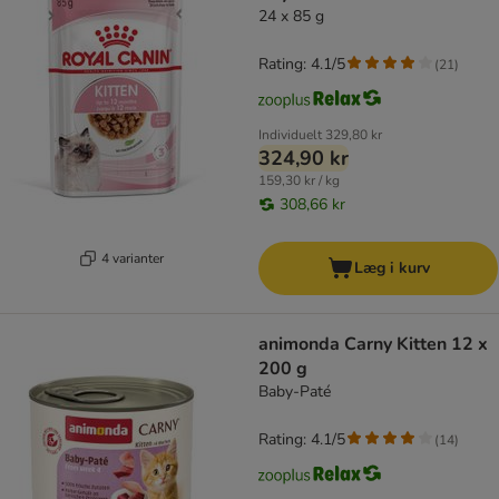
24 x 85 g
Rating: 4.1/5
(
21
)
Individuelt
329,80 kr
324,90 kr
159,30 kr / kg
308,66 kr
4 varianter
Læg i kurv
animonda Carny Kitten 12 x
200 g
Baby-Paté
Rating: 4.1/5
(
14
)