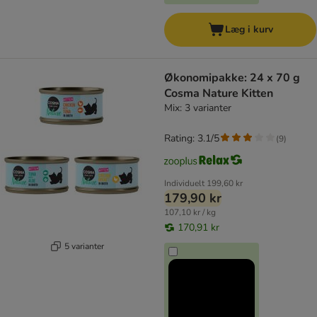
Læg i kurv
Økonomipakke: 24 x 70 g
Cosma Nature Kitten
Mix: 3 varianter
Rating: 3.1/5
(
9
)
Individuelt
199,60 kr
179,90 kr
107,10 kr / kg
170,91 kr
5 varianter