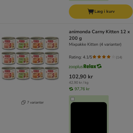
Læg i kurv
animonda Carny Kitten 12 x
200 g
Mixpakke Kitten (4 varianter)
Rating: 4.1/5
(
14
)
102,90 kr
42,90 kr / kg
97,76 kr
7 varianter