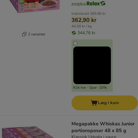
Individuelt
369,80 kr
362,90 kr
44,50 kr / kg
344,76 kr
2 varianter
Klik her - Spar -20%
Læg i kurv
Megapakke Whiskas Junior
portionsposer 48 x 85 g
Klassisk Udvalg i sauce