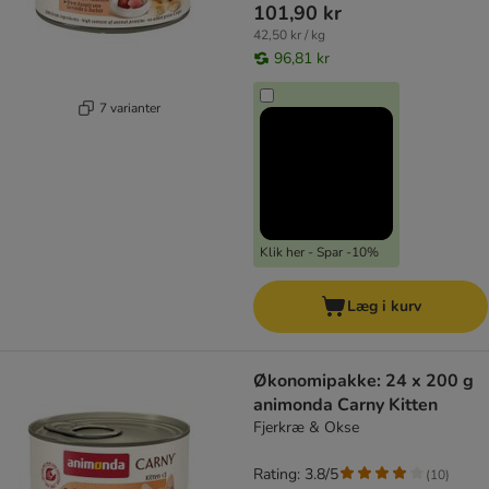
101,90 kr
42,50 kr / kg
96,81 kr
7 varianter
Klik her - Spar -10%
Læg i kurv
Økonomipakke: 24 x 200 g
animonda Carny Kitten
Fjerkræ & Okse
Rating: 3.8/5
(
10
)