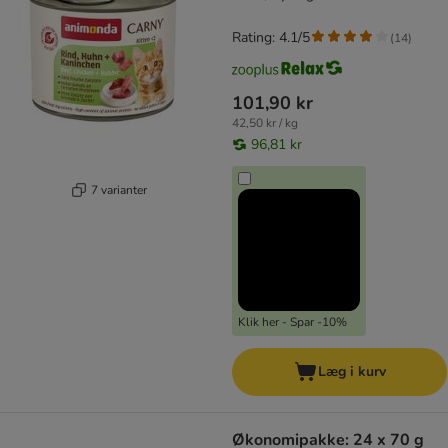
Rating: 4.1/5
(
14
)
101,90 kr
42,50 kr / kg
96,81 kr
7 varianter
Klik her - Spar -10%
Læg i kurv
Økonomipakke: 24 x 70 g