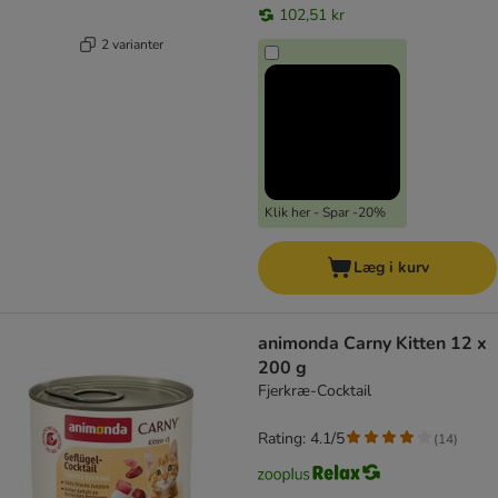
102,51 kr
2 varianter
Klik her - Spar -20%
Læg i kurv
animonda Carny Kitten 12 x
200 g
Fjerkræ-Cocktail
Rating: 4.1/5
(
14
)