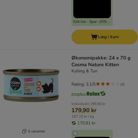
Klik her - Spar -20%
Læg i kurv
Økonomipakke: 24 x 70 g
Cosma Nature Kitten
Kylling & Tun
Rating: 3.1/5
(
9
)
Individuelt
199,60 kr
179,90 kr
107,10 kr / kg
170,91 kr
5 varianter