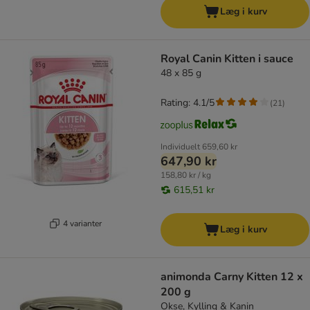
Læg i kurv
Royal Canin Kitten i sauce
48 x 85 g
Rating: 4.1/5
(
21
)
Individuelt
659,60 kr
647,90 kr
158,80 kr / kg
615,51 kr
4 varianter
Læg i kurv
animonda Carny Kitten 12 x
200 g
Okse, Kylling & Kanin