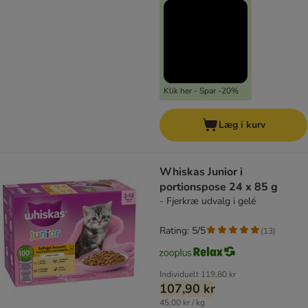
Klik her - Spar -20%
Læg i kurv
Whiskas Junior i
portionspose 24 x 85 g
- Fjerkræ udvalg i gelé
Rating: 5/5
(
13
)
Individuelt
119,80 kr
107,90 kr
45,00 kr / kg