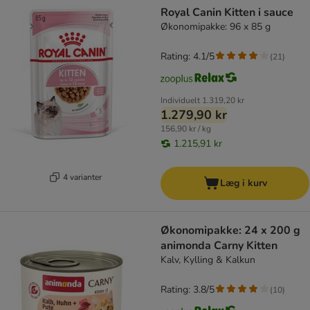
Royal Canin Kitten i sauce
Økonomipakke: 96 x 85 g
Rating: 4.1/5
(
21
)
Individuelt
1.319,20 kr
1.279,90 kr
156,90 kr / kg
1.215,91 kr
4 varianter
Læg i kurv
Økonomipakke: 24 x 200 g
animonda Carny Kitten
Kalv, Kylling & Kalkun
Rating: 3.8/5
(
10
)