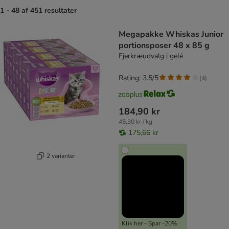
1 - 48 af 451 resultater
product items have been changed
Megapakke Whiskas Junior
portionsposer 48 x 85 g
Fjerkræudvalg i gelé
Rating: 3.5/5
(
4
)
184,90 kr
45,30 kr / kg
175,66 kr
2 varianter
Klik her - Spar -20%