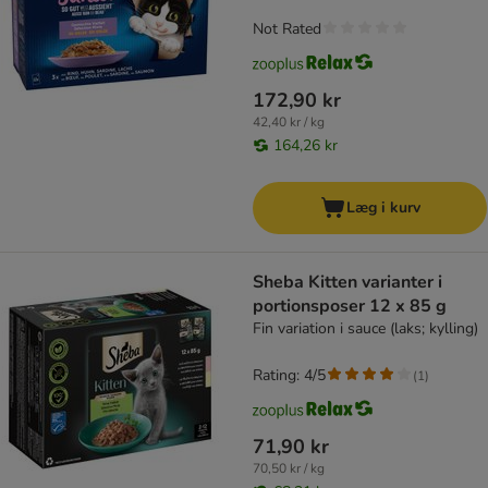
Not Rated
172,90 kr
42,40 kr / kg
164,26 kr
Læg i kurv
Sheba Kitten varianter i
portionsposer 12 x 85 g
Fin variation i sauce (laks; kylling)
Rating: 4/5
(
1
)
71,90 kr
70,50 kr / kg