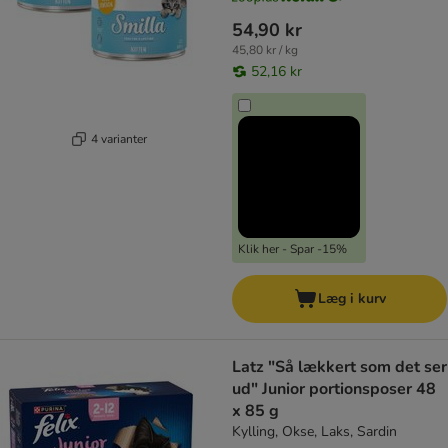
54,90 kr
45,80 kr / kg
52,16 kr
4 varianter
Klik her - Spar -15%
Læg i kurv
Latz "Så lækkert som det ser
ud" Junior portionsposer 48
x 85 g
Kylling, Okse, Laks, Sardin