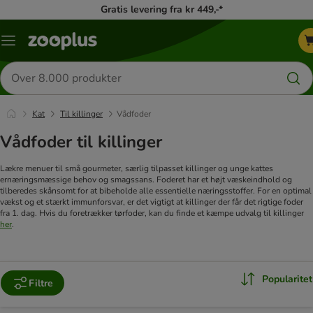
Gratis levering fra kr 449,-*
Menu
kategori
Søg
efter
produkter
Kat
Til killinger
Vådfoder
Vådfoder til killinger
Lækre menuer til små gourmeter, særlig tilpasset killinger og unge kattes
ernæringsmæssige behov og smagssans. Foderet har et højt væskeindhold og
tilberedes skånsomt for at bibeholde alle essentielle næringsstoffer. For en optimal
vækst og et stærkt immunforsvar, er det vigtigt at killinger der får det rigtige foder
fra 1. dag.
Hvis du foretrækker tørfoder, kan du finde et kæmpe udvalg til killinger
her
.
Popularitet
Filtre