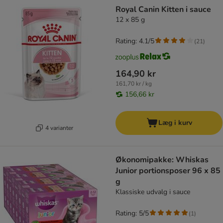
Royal Canin Kitten i sauce
12 x 85 g
Rating: 4.1/5
(
21
)
164,90 kr
161,70 kr / kg
156,66 kr
Læg i kurv
4 varianter
Økonomipakke: Whiskas
Junior portionsposer 96 x 85
g
Klassiske udvalg i sauce
Rating: 5/5
(
1
)