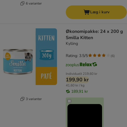
6 varianter
Læg i kurv
Økonomipakke: 24 x 200 g
Smilla Kitten
Kylling
Rating: 3.5/5
(
6
)
Individuelt
219,60 kr
199,90 kr
41,60 kr / kg
189,91 kr
3 varianter