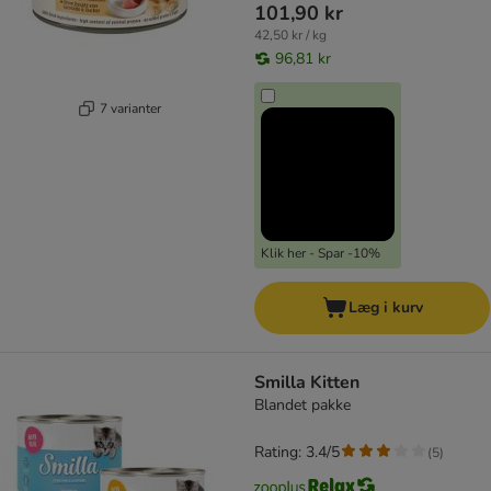
101,90 kr
42,50 kr / kg
96,81 kr
7 varianter
Klik her - Spar -10%
Læg i kurv
Smilla Kitten
Blandet pakke
Rating: 3.4/5
(
5
)