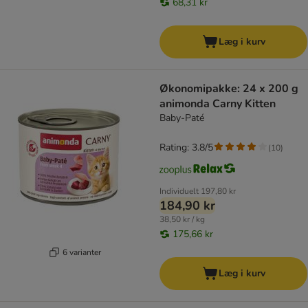
68,31 kr
Læg i kurv
Økonomipakke: 24 x 200 g
animonda Carny Kitten
Baby-Paté
Rating: 3.8/5
(
10
)
Individuelt
197,80 kr
184,90 kr
38,50 kr / kg
175,66 kr
6 varianter
Læg i kurv