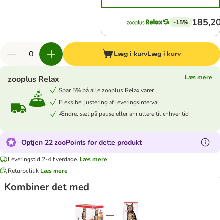
185,20
-15%
Læg i kurv
Læg i kurv
Læs mere
zooplus Relax
Spar 5% på alle zooplus Relax varer
Fleksibel justering af leveringsinterval
Ændre, sæt på pause eller annullere til enhver tid
Optjen 22 zooPoints for dette produkt
Leveringstid 2-4 hverdage.
Læs mere
Returpolitik
Læs mere
Kombiner det med