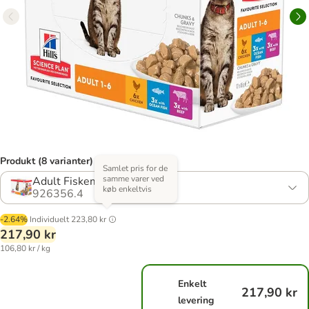
Produkt (8 varianter)
Samlet pris for de
samme varer ved
Adult Fiskemix: 3 varianter
køb enkeltvis
926356.4
-2.64%
Individuelt
223,80 kr
217,90 kr
106,80 kr / kg
Enkelt
217,90 kr
levering