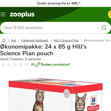
Gratis levering fra kr 449,-*
Menu
kategori
Søg
efter
produkter
Kat
Kattemad (vådfoder)
Hill's Science Plan
Økonomipakke: 24 x 
Økonomipakke: 24 x 85 g Hill's
Science Plan pouch
Adult Fiskemix: 3 varianter
Bedøm produktet!
(
0
)