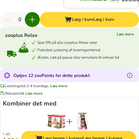
Læg i kurv
Læg i kurv
Læs mere
zooplus Relax
Spar 5% på alle zooplus Relax varer
Fleksibel justering af leveringsinterval
Ændre, sæt på pause eller annullere til enhver tid
Optjen 12 zooPoints for dette produkt
Leveringstid 2-4 hverdage.
Læs mere
Returpolitik
Læs mere
Kombiner det med
I alt
Læg begge i kurven
Læg begge i kurven