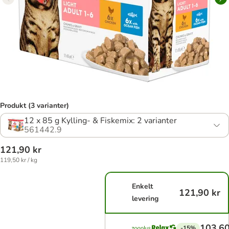
Produkt (3 varianter)
12 x 85 g Kylling- & Fiskemix: 2 varianter
561442.9
121,90 kr
119,50 kr / kg
Enkelt
121,90 kr
levering
103,60
-15%