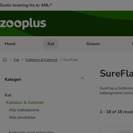
Gratis levering fra kr 449,-*
Hund
Kat
Gnaver
Åben kategori menu: Hund
Åben kategori menu: Kat
Åb
Kat
Kattelem & Kattenet
SureFlap
SureFl
Kategori
SureFlap er batterid
katteregisteret samm
Kat
Kattelem & Kattenet
Alle kattelemme
1 - 18 af 18 resul
Alle produkter
product items ha
Kattelem med mikrochip