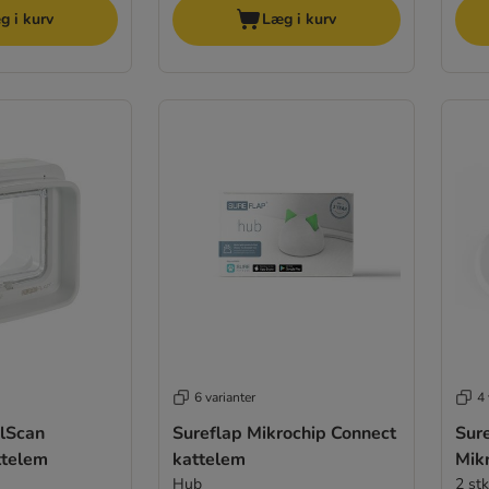
g i kurv
Læg i kurv
6 varianter
4 
lScan
Sureflap Mikrochip Connect
Sur
ttelem
kattelem
Mik
Hub
2 st