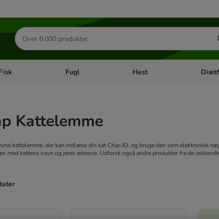
Søg
efter
produkter
Fisk
Fugl
Hest
Diætf
en kategori menu: Gnaver
Åben kategori menu: Fisk
Åben kategori menu: Fugl
Åben ka
ap Kattelemme
revne kattelemme, der kan indlæse din kat Chip-ID, og bruge den som elektronisk nø
en med kattens navn og jeres adresse. Udforsk også andre produkter fra de velkend
tater
ve been changed