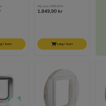
kr
Vejl. pris
2.800,00 kr
r
1.849,90 kr
g i kurv
Læg i kurv