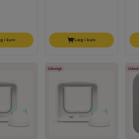
g i kurv
Læg i kurv
Udsolgt
Udsol