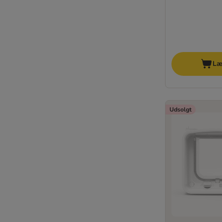
Læ
Udsolgt