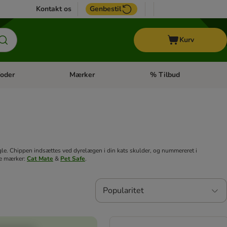
Kontakt os
Genbestil
Kurv
oder
Mærker
% Tilbud
tegori menu: Hest
Åben kategori menu: Diætfoder
Åben kategori menu: Mærk
gle. Chippen indsættes ved dyrelægen i din kats skulder, og nummereret i
te mærker:
Cat Mate
&
Pet Safe
.
Popularitet