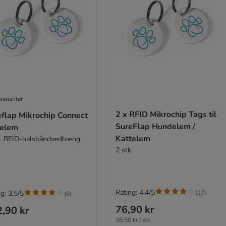
varianter
2 x RFID Mikrochip Tags til
eflap Mikrochip Connect
SureFlap Hundelem /
telem
Kattelem
k. RFID-halsbåndvedhæng
2 stk.
Rating: 4.4/5
(
17
)
g: 3.5/5
(
6
)
76,90 kr
,90 kr
38,50 kr / stk.