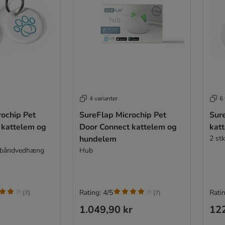
4 varianter
6 
rochip Pet
SureFlap Microchip Pet
Sur
 kattelem og
Door Connect kattelem og
kat
hundelem
2 st
lsbåndvedhæng
Hub
Rating: 4/5
Ratin
(
7
)
(
7
)
1.049,90 kr
122