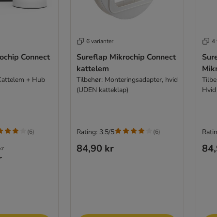
6 varianter
4 
rochip Connect
Sureflap Mikrochip Connect
Sur
kattelem
Mik
Kattelem + Hub
Tilbehør: Monteringsadapter, hvid
Tilbe
(UDEN katteklap)
Hvid
Rating: 3.5/5
Ratin
(
6
)
(
6
)
84,90 kr
84,
kr
r