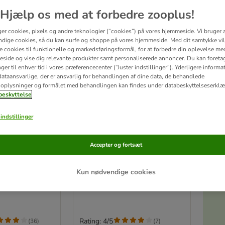
Hjælp os med at forbedre zooplus!
ger cookies, pixels og andre teknologier (“cookies”) på vores hjemmeside. Vi bruger 
dige cookies, så du kan surfe og shoppe på vores hjemmeside. Med dit samtykke vil
re cookies til funktionelle og markedsføringsformål, for at forbedre din oplevelse me
side og vise dig relevante produkter samt personaliserede annoncer. Du kan foreta
er til enhver tid i vores præferencecenter (“Juster indstillinger”). Yderligere inform
ataansvarlige, der er ansvarlig for behandlingen af ​​dine data, de behandlede
oplysninger og formålet med behandlingen kan findes under databeskyttelseserklæ
eskyttelse
indstillinger
Akt
4 varianter
telem med
SureFlap Microchip Pet
Accepter og fortsæt
Door Connect kattelem og
hundelem
Kun nødvendige cookies
Sæt: Kattelem Microchip & Hub
Rating: 4/5
(
36
)
(
7
)