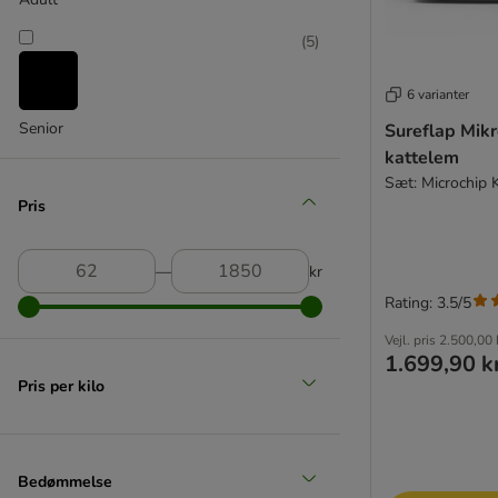
(
5
)
6 varianter
Senior
Sureflap Mik
kattelem
Sæt: Microchip 
Pris
―
kr
Rating: 3.5/5
Vejl. pris
2.500,00 
1.699,90 k
Pris per kilo
Bedømmelse