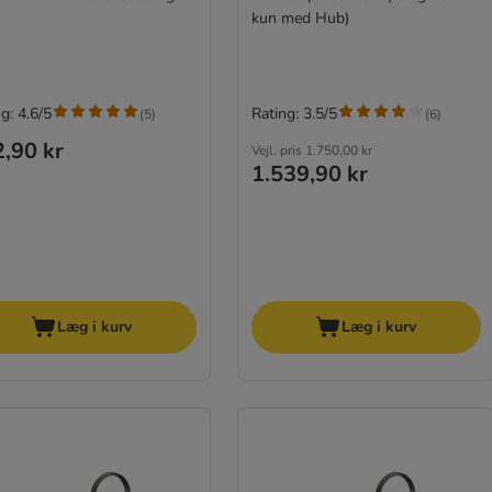
kun med Hub)
g: 4.6/5
Rating: 3.5/5
(
5
)
(
6
)
,90 kr
Vejl. pris
1.750,00 kr
1.539,90 kr
Læg i kurv
Læg i kurv