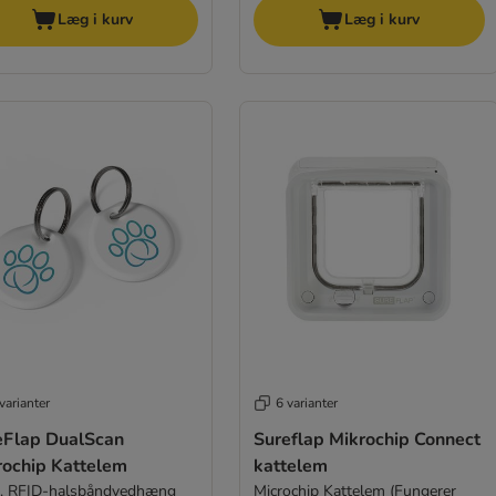
Læg i kurv
Læg i kurv
varianter
6 varianter
eFlap DualScan
Sureflap Mikrochip Connect
rochip Kattelem
kattelem
k. RFID-halsbåndvedhæng
Microchip Kattelem (Fungerer