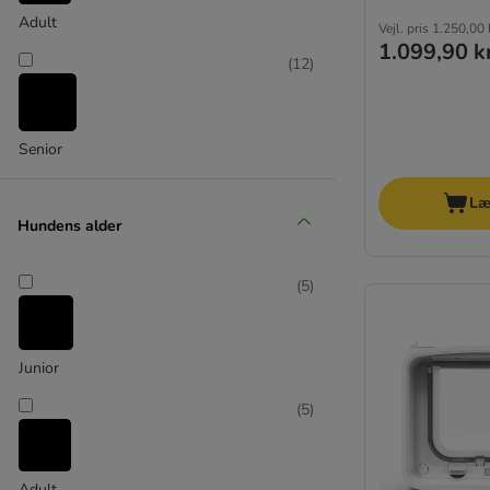
Adult
Vejl. pris
1.250,00 
1.099,90 k
(
12
)
Senior
Læ
Hundens alder
(
5
)
Junior
(
5
)
Adult