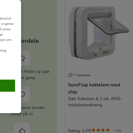
absolut
 vi gerne
d vores
ge
Dine fordele
ation om
ring
iver zooplus Relax og spar
7 varianter
5% hver gang
SureFlap kattelem med
chip
Sæt: Kattelem & 2 stk. RFID-
halsbåndvedhæng
Over 10 millioner kunder
stoler på os
Rating: 3.7/5
(
36
)