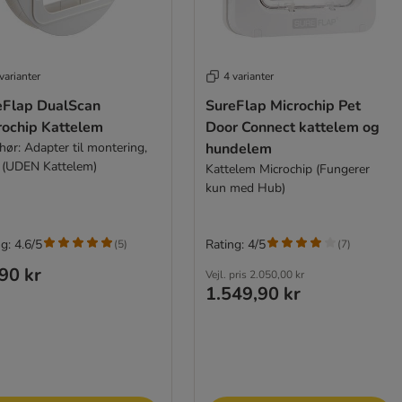
varianter
4 varianter
eFlap DualScan
SureFlap Microchip Pet
rochip Kattelem
Door Connect kattelem og
hør: Adapter til montering,
hundelem
 (UDEN Kattelem)
Kattelem Microchip (Fungerer
kun med Hub)
g: 4.6/5
Rating: 4/5
(
5
)
(
7
)
90 kr
Vejl. pris
2.050,00 kr
1.549,90 kr