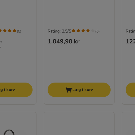
Rating: 3.5/5
Ratin
(
5
)
(
6
)
1.049,90 kr
122
kr
r
g i kurv
Læg i kurv