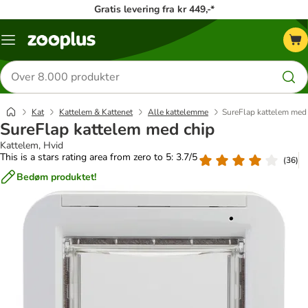
Gratis levering fra kr 449,-*
Menu
kategori
Søg
efter
produkter
Kat
Kattelem & Kattenet
Alle kattelemme
SureFlap kattelem med
SureFlap kattelem med chip
Kattelem, Hvid
This is a stars rating area from zero to 5: 3.7/5
(
36
)
Bedøm produktet!