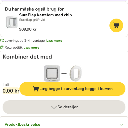
Du har måske også brug for
SureFlap kattelem med chip
Sureflap grå/hvid
909,90 kr
Leveringstid 2-4 hverdage.
Læs mere
Returpolitik
Læs mere
Kombiner det med
I alt
Læg begge i kurven
Læg begge i kurven
0,00 kr
Se detaljer
Produktbeskrivelse