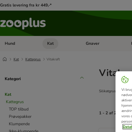
Gratis levering fra kr 449,-*
Hund
Kat
Gnaver
Åben kategori menu: Hund
Åben kategori menu: Kat
Åb
Kat
Kattegrus
Vitakraft
Vitakra
Kategori
Vi bru
Silikatgrus fra Vitakr
Kat
nødven
aktive
Kattegrus
hjemme
TOP tilbud
ændring
1 - 2 af 2 resulta
vores d
Prøvepakker
person
Klumpende
Datab
product items ha
Ikke-klumpende