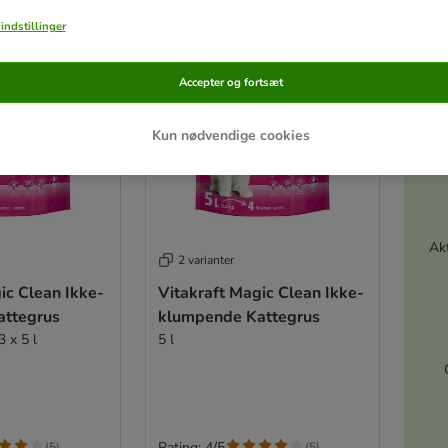
indstillinger
Accepter og fortsæt
Kun nødvendige cookies
Akt
2 varianter
ic Clean Ikke-
Vitakraft Magic Clean Ikke-
attegrus
klumpende Kattegrus
 x 5 l
5 l
Rating: 4/5
(
5
)
(
5
)