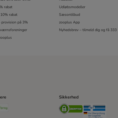
5% rabat
Udløbsmodeller
 10% rabat
Sæsontilbud
 – provision på 3%
zooplus App
eværnsforeninger
Nyhedsbrev – tilmeld dig og få 333
zooplus
ere
Sikkerhed
ping Method
stnord Shipping Method
Bring Shipping Method
Security
Securit