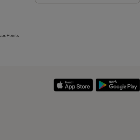
 zooPoints
y