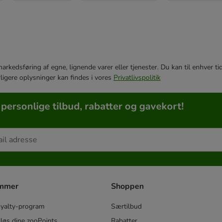
e markedsføring af egne, lignende varer eller tjenester. Du kan til enhve
rligere oplysninger kan findes i vores
Privatlivspolitik
 personlige tilbud, rabatter og gavekort!
ammer
Shoppen
oyalty-program
Særtilbud
løs dine zooPoints
Rabatter