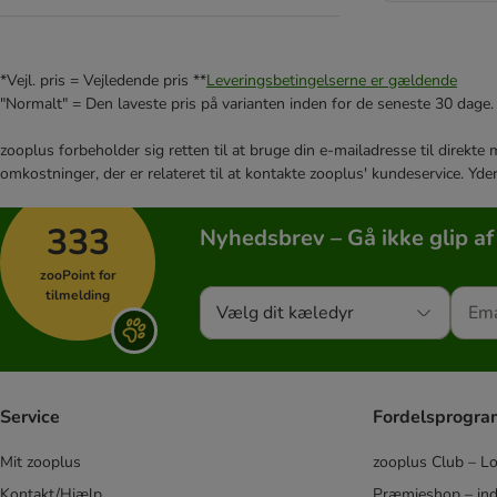
*Vejl. pris = Vejledende pris **
Leveringsbetingelserne er gældende
"Normalt" = Den laveste pris på varianten inden for de seneste 30 dage.
zooplus forbeholder sig retten til at bruge din e-mailadresse til direkt
omkostninger, der er relateret til at kontakte zooplus' kundeservice. Yde
333
Nyhedsbrev – Gå ikke glip af
zooPoint for
tilmelding
Vælg dit kæledyr
Service
Fordelsprogr
Mit zooplus
zooplus Club – L
Kontakt/Hjælp
Præmieshop – ind