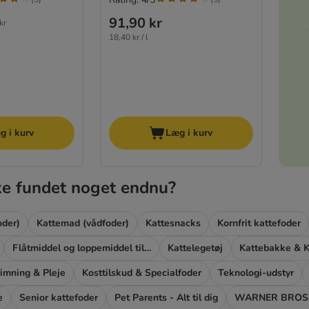
91,90 kr
kr
18,40 kr / l
g i kurv
Læg i kurv
ke fundet noget endnu?
oder)
Kattemad (vådfoder)
Kattesnacks
Kornfrit kattefoder
Flåtmiddel og loppemiddel til katte
Kattelegetøj
Kattebakke & K
rimning & Pleje
Kosttilskud & Specialfoder
Teknologi-udstyr
e
Senior kattefoder
Pet Parents - Alt til dig
WARNER BROS