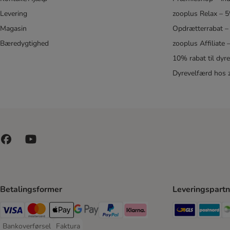
Levering
zooplus Relax – 
Magasin
Opdrætterrabat –
Bæredygtighed
zooplus Affiliate
10% rabat til dyr
Dyrevelfærd hos 
Betalingsformer
Leveringspartn
GLS Ship
Po
VISA Payment Method
Mastercard Payment Method
Apply pay Payment Method
Google Pay Payment Method
paypal Payment Method
Klarna Payment Method
Bankoverførsel
Faktura