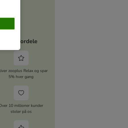
Dine fordele
iver zooplus Relax og spar
5% hver gang
Over 10 millioner kunder
stoler på os